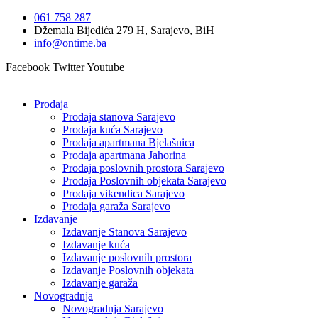
Idi
061 758 287
na
Džemala Bijedića 279 H, Sarajevo, BiH
sadržaj
info@ontime.ba
Facebook
Twitter
Youtube
Prodaja
Prodaja stanova Sarajevo
Prodaja kuća Sarajevo
Prodaja apartmana Bjelašnica
Prodaja apartmana Jahorina
Prodaja poslovnih prostora Sarajevo
Prodaja Poslovnih objekata Sarajevo
Prodaja vikendica Sarajevo
Prodaja garaža Sarajevo
Izdavanje
Izdavanje Stanova Sarajevo
Izdavanje kuća
Izdavanje poslovnih prostora
Izdavanje Poslovnih objekata
Izdavanje garaža
Novogradnja
Novogradnja Sarajevo