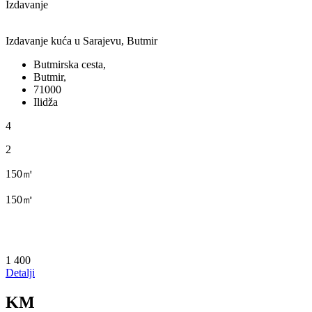
Izdavanje
Izdavanje kuća u Sarajevu, Butmir
Butmirska cesta,
Butmir,
71000
Ilidža
4
2
150㎡
150㎡
1 400
Detalji
KM