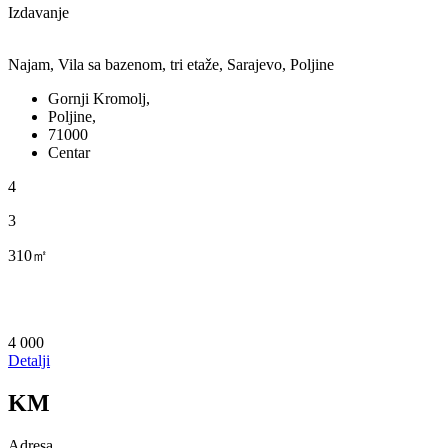
Izdavanje
Najam, Vila sa bazenom, tri etaže, Sarajevo, Poljine
Gornji Kromolj,
Poljine,
71000
Centar
4
3
310㎡
4 000
Detalji
KM
Adresa