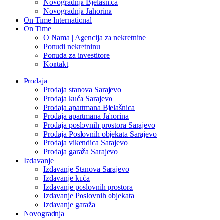
Novogradnja Bjelašnica
Novogradnja Jahorina
On Time International
On Time
O Nama | Agencija za nekretnine
Ponudi nekretninu
Ponuda za investitore
Kontakt
Prodaja
Prodaja stanova Sarajevo
Prodaja kuća Sarajevo
Prodaja apartmana Bjelašnica
Prodaja apartmana Jahorina
Prodaja poslovnih prostora Sarajevo
Prodaja Poslovnih objekata Sarajevo
Prodaja vikendica Sarajevo
Prodaja garaža Sarajevo
Izdavanje
Izdavanje Stanova Sarajevo
Izdavanje kuća
Izdavanje poslovnih prostora
Izdavanje Poslovnih objekata
Izdavanje garaža
Novogradnja