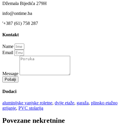
Džemala Bijedića 279H
info@ontime.ba
'+387 (61) 758 287
Kontakt
Name
Email
Message
Pošalji
Dodaci
aluminijske vanjske roletne
,
dvije etaže
,
garaža
,
plinsko etažno
grijanje
,
PVC stolarija
Povezane nekretnine