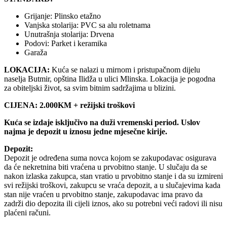
Grijanje: Plinsko etažno
Vanjska stolarija: PVC sa alu roletnama
Unutrašnja stolarija: Drvena
Podovi: Parket i keramika
Garaža
LOKACIJA:
Kuća se nalazi u mirnom i pristupačnom dijelu
naselja Butmir, opština Ilidža u ulici Mlinska. Lokacija je pogodna
za obiteljski život, sa svim bitnim sadržajima u blizini.
CIJENA: 2.000KM + režijski troškovi
Kuća se izdaje isključivo na duži vremenski period. Uslov
najma je depozit u iznosu jedne mjesečne kirije.
Depozit:
Depozit je određena suma novca kojom se zakupodavac osigurava
da će nekretnina biti vraćena u prvobitno stanje. U slučaju da se
nakon izlaska zakupca, stan vratio u prvobitno stanje i da su izmireni
svi režijski troškovi, zakupcu se vraća depozit, a u slučajevima kada
stan nije vraćen u prvobitno stanje, zakupodavac ima pravo da
zadrži dio depozita ili cijeli iznos, ako su potrebni veći radovi ili nisu
plaćeni računi.