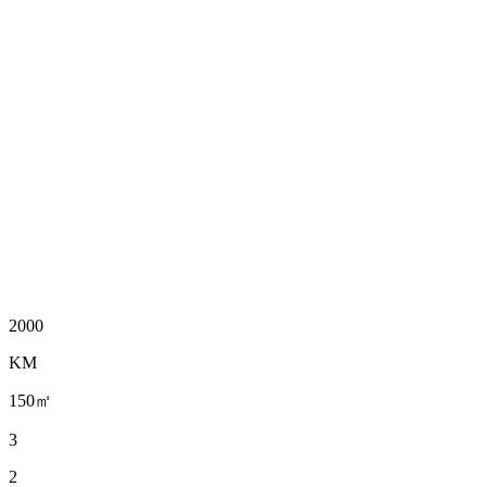
2000
KM
150㎡
3
2