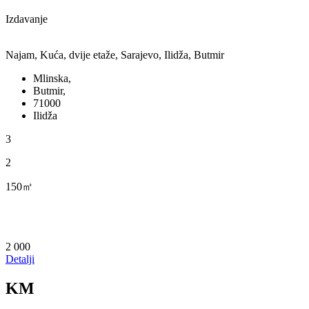
Izdavanje
Najam, Kuća, dvije etaže, Sarajevo, Ilidža, Butmir
Mlinska,
Butmir,
71000
Ilidža
3
2
150㎡
2 000
Detalji
KM