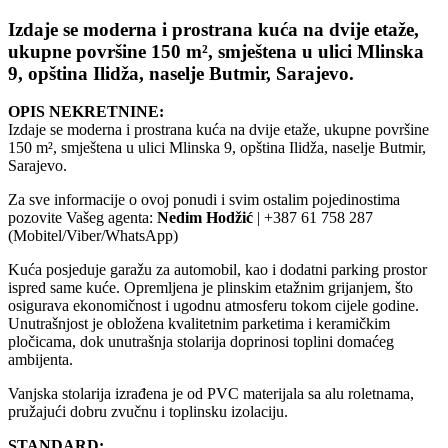
Izdaje se moderna i prostrana kuća na dvije etaže,
ukupne površine 150 m², smještena u ulici Mlinska
9, opština Ilidža, naselje Butmir, Sarajevo.
OPIS NEKRETNINE:
Izdaje se moderna i prostrana kuća na dvije etaže, ukupne površine
150 m², smještena u ulici Mlinska 9, opština Ilidža, naselje Butmir,
Sarajevo.
Za sve informacije o ovoj ponudi i svim ostalim pojedinostima
pozovite Vašeg agenta:
Nedim Hodžić
| +387 61 758 287
(Mobitel/Viber/WhatsApp)
Kuća posjeduje garažu za automobil, kao i dodatni parking prostor
ispred same kuće. Opremljena je plinskim etažnim grijanjem, što
osigurava ekonomičnost i ugodnu atmosferu tokom cijele godine.
Unutrašnjost je obložena kvalitetnim parketima i keramičkim
pločicama, dok unutrašnja stolarija doprinosi toplini domaćeg
ambijenta.
Vanjska stolarija izrađena je od PVC materijala sa alu roletnama,
pružajući dobru zvučnu i toplinsku izolaciju.
STANDARD: