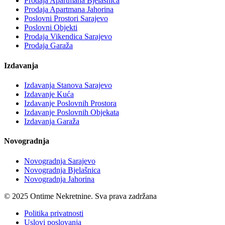
Prodaja Apartmana Bjelašnica
Prodaja Apartmana Jahorina
Poslovni Prostori Sarajevo
Poslovni Objekti
Prodaja Vikendica Sarajevo
Prodaja Garaža
Izdavanja
Izdavanja Stanova Sarajevo
Izdavanje Kuća
Izdavanje Poslovnih Prostora
Izdavanje Poslovnih Objekata
Izdavanja Garaža
Novogradnja
Novogradnja Sarajevo
Novogradnja Bjelašnica
Novogradnja Jahorina
© 2025 Ontime Nekretnine. Sva prava zadržana
Politika privatnosti
Uslovi poslovanja