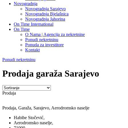
Novogradnja
Novogradnja Sarajevo
Novogradnja Bjelašnica
Novogradnja Jahorina
On Time International
On Time
O Nama | Agencija za nekretnine
Ponudi nekretninu
Ponuda za investitore
Kontakt
Ponudi nekretninu
Prodaja garaža Sarajevo
Prodaja
Prodaja, Garaža, Sarajevo, Aerodromsko naselje
Habibe Stočević,
Aerodromsko naselje,
71000