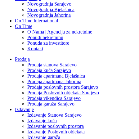
Novogradnja Sarajevo
Novogradnja Bjelašnica
Novogradnja Jahorina
On Time International
On Time
O Nama | Agencija za nekretnine
Ponudi nekretninu
Ponuda za investitore
Kontakt
Prodaja
Prodaja stanova Sarajevo
Prodaja kuća Sarajevo
Prodaja apartmana Bjelašnica
Prodaja apartmana Jahorina
Prodaja poslovnih prostora Sarajevo
Prodaja Poslovnih objekata Sarajevo
Prodaja vikendica Sarajevo
Prodaja garaža Sarajevo
Izdavanje
Izdavanje Stanova Sarajevo
Izdavanje kuća
Izdavanje poslovnih prostora
Izdavanje Poslovnih objekata
Izdavanje garaža