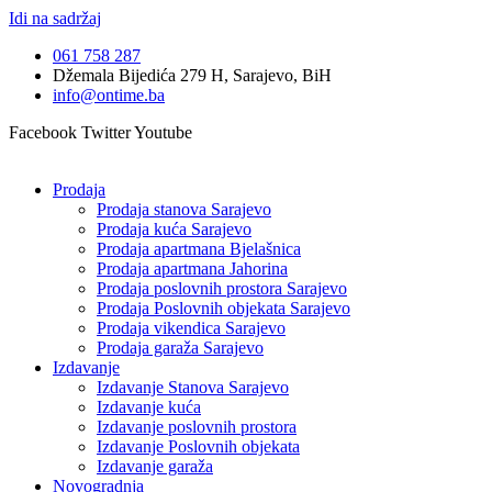
Idi na sadržaj
061 758 287
Džemala Bijedića 279 H, Sarajevo, BiH
info@ontime.ba
Facebook
Twitter
Youtube
Prodaja
Prodaja stanova Sarajevo
Prodaja kuća Sarajevo
Prodaja apartmana Bjelašnica
Prodaja apartmana Jahorina
Prodaja poslovnih prostora Sarajevo
Prodaja Poslovnih objekata Sarajevo
Prodaja vikendica Sarajevo
Prodaja garaža Sarajevo
Izdavanje
Izdavanje Stanova Sarajevo
Izdavanje kuća
Izdavanje poslovnih prostora
Izdavanje Poslovnih objekata
Izdavanje garaža
Novogradnja