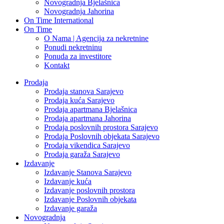
Novogradnja Bjelašnica
Novogradnja Jahorina
On Time International
On Time
O Nama | Agencija za nekretnine
Ponudi nekretninu
Ponuda za investitore
Kontakt
Prodaja
Prodaja stanova Sarajevo
Prodaja kuća Sarajevo
Prodaja apartmana Bjelašnica
Prodaja apartmana Jahorina
Prodaja poslovnih prostora Sarajevo
Prodaja Poslovnih objekata Sarajevo
Prodaja vikendica Sarajevo
Prodaja garaža Sarajevo
Izdavanje
Izdavanje Stanova Sarajevo
Izdavanje kuća
Izdavanje poslovnih prostora
Izdavanje Poslovnih objekata
Izdavanje garaža
Novogradnja