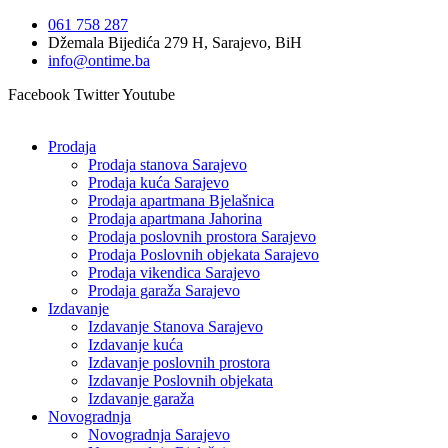
Idi
061 758 287
na
Džemala Bijedića 279 H, Sarajevo, BiH
sadržaj
info@ontime.ba
Facebook
Twitter
Youtube
Prodaja
Prodaja stanova Sarajevo
Prodaja kuća Sarajevo
Prodaja apartmana Bjelašnica
Prodaja apartmana Jahorina
Prodaja poslovnih prostora Sarajevo
Prodaja Poslovnih objekata Sarajevo
Prodaja vikendica Sarajevo
Prodaja garaža Sarajevo
Izdavanje
Izdavanje Stanova Sarajevo
Izdavanje kuća
Izdavanje poslovnih prostora
Izdavanje Poslovnih objekata
Izdavanje garaža
Novogradnja
Novogradnja Sarajevo