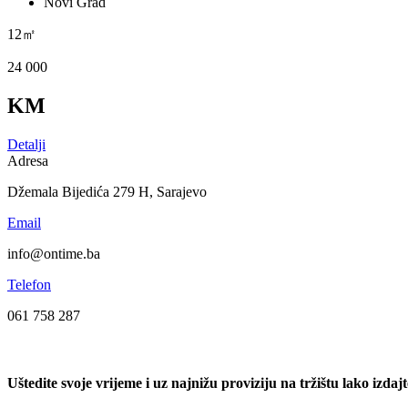
Novi Grad
12㎡
24 000
KM
Detalji
Adresa
Džemala Bijedića 279 H, Sarajevo
Email
info@ontime.ba
Telefon
061 758 287
Uštedite svoje vrijeme i uz najnižu proviziju na tržištu lako izdaj