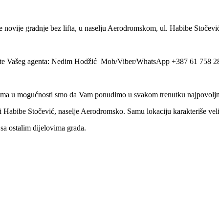
 novije gradnje bez lifta, u naselju Aerodromskom, ul. Habibe Stočevi
zovite Vašeg agenta: Nedim Hodžić Mob/Viber/WhatsApp +387 61 758 2
ma u mogućnosti smo da Vam ponudimo u svakom trenutku najpovoljnije 
i Habibe Stočević, naselje Aerodromsko. Samu lokaciju karakteriše vel
sa ostalim dijelovima grada.