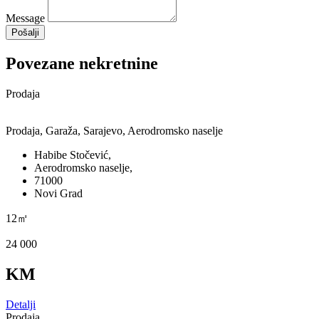
Message
Pošalji
Povezane nekretnine
Prodaja
Prodaja, Garaža, Sarajevo, Aerodromsko naselje
Habibe Stočević,
Aerodromsko naselje,
71000
Novi Grad
12㎡
24 000
KM
Detalji
Prodaja