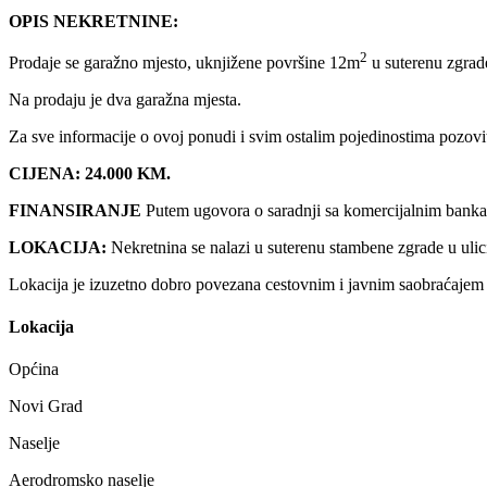
OPIS NEKRETNINE:
2
Prodaje se garažno mjesto, uknjižene površine 12m
u suterenu zgrade
Na prodaju je dva garažna mjesta.
Za sve informacije o ovoj ponudi i svim ostalim pojedinostima po
CIJENA: 24.000 KM.
FINANSIRANJE
Putem ugovora o saradnji sa komercijalnim banka
LOKACIJA:
Nekretnina se nalazi u suterenu stambene zgrade u ulic
Lokacija je izuzetno dobro povezana cestovnim i javnim saobraćajem 
Lokacija
Općina
Novi Grad
Naselje
Aerodromsko naselje