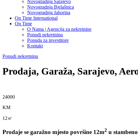
Novogradnja Sarajevo
Novogradnja Bjelašnica
Novogradnja Jahorina
On Time International
On Time
O Nama | Agencija za nekretnine
Ponudi nekretninu
Ponuda za investitore
Kontakt
Ponudi nekretninu
Prodaja, Garaža, Sarajevo, Aer
24000
KM
12㎡
2
Prodaje se garažno mjesto površine 12m
u stambenom