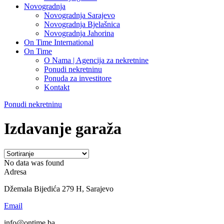
Novogradnja
Novogradnja Sarajevo
Novogradnja Bjelašnica
Novogradnja Jahorina
On Time International
On Time
O Nama | Agencija za nekretnine
Ponudi nekretninu
Ponuda za investitore
Kontakt
Ponudi nekretninu
Izdavanje garaža
No data was found
Adresa
Džemala Bijedića 279 H, Sarajevo
Email
info@ontime.ba