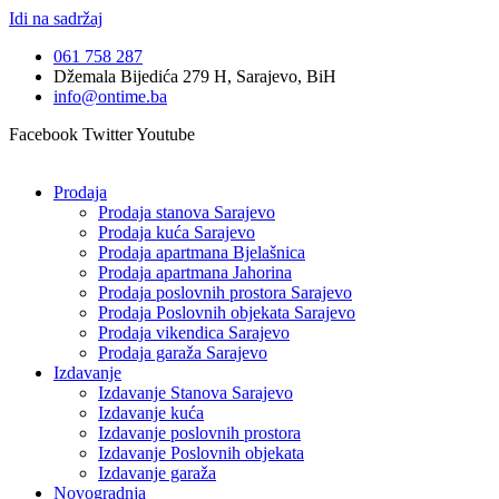
Idi na sadržaj
061 758 287
Džemala Bijedića 279 H, Sarajevo, BiH
info@ontime.ba
Facebook
Twitter
Youtube
Prodaja
Prodaja stanova Sarajevo
Prodaja kuća Sarajevo
Prodaja apartmana Bjelašnica
Prodaja apartmana Jahorina
Prodaja poslovnih prostora Sarajevo
Prodaja Poslovnih objekata Sarajevo
Prodaja vikendica Sarajevo
Prodaja garaža Sarajevo
Izdavanje
Izdavanje Stanova Sarajevo
Izdavanje kuća
Izdavanje poslovnih prostora
Izdavanje Poslovnih objekata
Izdavanje garaža
Novogradnja