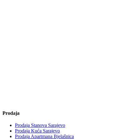
Prodaja
Prodaja Stanova Sarajevo
Prodaja Kuća Sarajevo
Prodaja Apartmana Bjelašnica