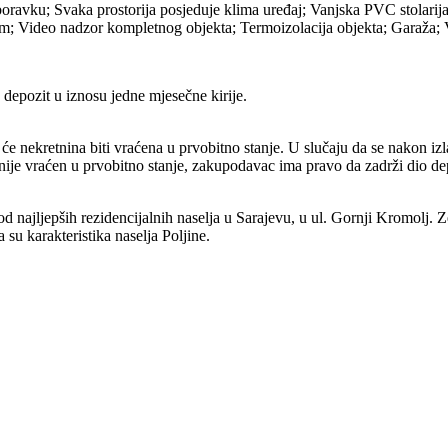
avku; Svaka prostorija posjeduje klima uređaj; Vanjska PVC stolarija; 
rm; Video nadzor kompletnog objekta; Termoizolacija objekta; Garaža; V
 depozit u iznosu jedne mjesečne kirije.
ekretnina biti vraćena u prvobitno stanje. U slučaju da se nakon izlas
nije vraćen u prvobitno stanje, zakupodavac ima pravo da zadrži dio depozi
d najljepših rezidencijalnih naselja u Sarajevu, u ul. Gornji Kromolj. Z
 su karakteristika naselja Poljine.