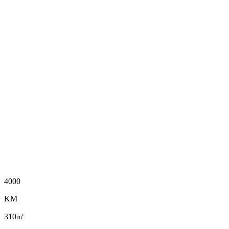
4000
KM
310㎡