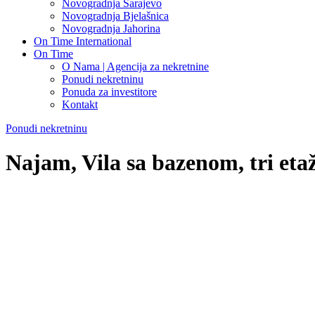
Novogradnja Sarajevo
Novogradnja Bjelašnica
Novogradnja Jahorina
On Time International
On Time
O Nama | Agencija za nekretnine
Ponudi nekretninu
Ponuda za investitore
Kontakt
Ponudi nekretninu
Najam, Vila sa bazenom, tri etaž