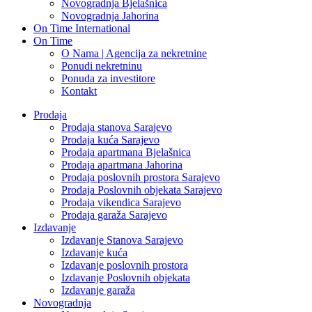
Novogradnja Bjelašnica
Novogradnja Jahorina
On Time International
On Time
O Nama | Agencija za nekretnine
Ponudi nekretninu
Ponuda za investitore
Kontakt
Prodaja
Prodaja stanova Sarajevo
Prodaja kuća Sarajevo
Prodaja apartmana Bjelašnica
Prodaja apartmana Jahorina
Prodaja poslovnih prostora Sarajevo
Prodaja Poslovnih objekata Sarajevo
Prodaja vikendica Sarajevo
Prodaja garaža Sarajevo
Izdavanje
Izdavanje Stanova Sarajevo
Izdavanje kuća
Izdavanje poslovnih prostora
Izdavanje Poslovnih objekata
Izdavanje garaža
Novogradnja