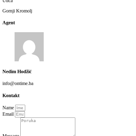
Ulica
Gornji Kromolj
Agent
Nedim Hodžić
info@ontime.ba
Kontakt
Name
Email
Message