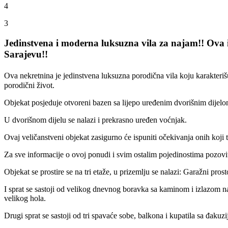
4
3
Jedinstvena i moderna luksuzna vila za najam!! Ova iz
Sarajevu!!
Ova nekretnina je jedinstvena luksuzna porodična vila koju karakterišu
porodični život.
Objekat posjeduje otvoreni bazen sa lijepo uređenim dvorišnim dijelom
U dvorišnom dijelu se nalazi i prekrasno uređen voćnjak.
Ovaj veličanstveni objekat zasigurno će ispuniti očekivanja onih koji 
Za sve informacije o ovoj ponudi i svim ostalim pojedinostima po
Objekat se prostire se na tri etaže, u prizemlju se nalazi: Garažni prosto
I sprat se sastoji od velikog dnevnog boravka sa kaminom i izlazom na
velikog hola.
Drugi sprat se sastoji od tri spavaće sobe, balkona i kupatila sa đakuz