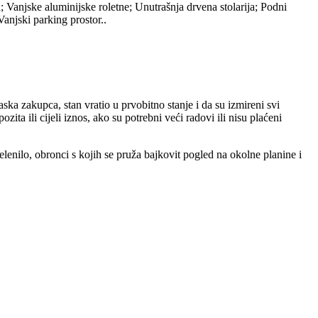
Vanjske aluminijske roletne; Unutrašnja drvena stolarija; Podni
anjski parking prostor..
ka zakupca, stan vratio u prvobitno stanje i da su izmireni svi
ta ili cijeli iznos, ako su potrebni veći radovi ili nisu plaćeni
elenilo, obronci s kojih se pruža bajkovit pogled na okolne planine i