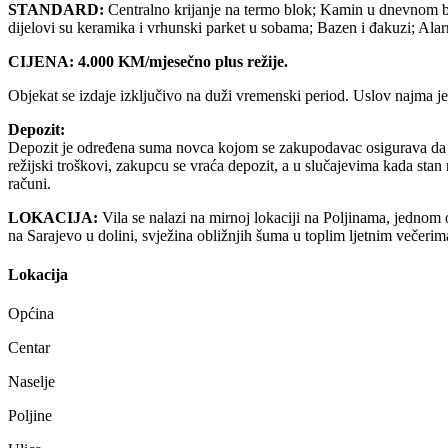
STANDARD:
Centralno krijanje na termo blok; Kamin u dnevnom bor
dijelovi su keramika i vrhunski parket u sobama; Bazen i đakuzi; Ala
CIJENA: 4.000 KM/mjesečno plus režije.
Objekat se izdaje izključivo na duži vremenski period. Uslov najma je
Depozit:
Depozit je određena suma novca kojom se zakupodavac osigurava da će n
režijski troškovi, zakupcu se vraća depozit, a u slučajevima kada stan 
računi.
LOKACIJA:
Vila se nalazi na mirnoj lokaciji na Poljinama, jednom o
na Sarajevo u dolini, svježina obližnjih šuma u toplim ljetnim večerima
Lokacija
Općina
Centar
Naselje
Poljine