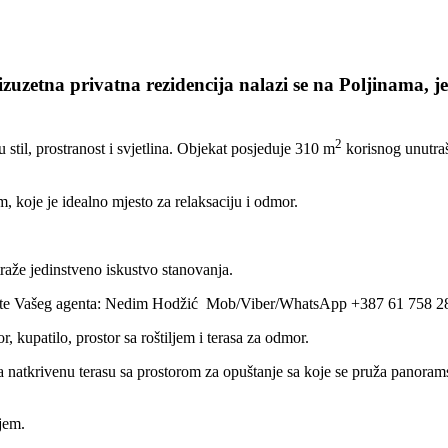
uzetna privatna rezidencija nalazi se na Poljinama, je
2
 stil, prostranost i svjetlina. Objekat posjeduje 310 m
korisnog unutraš
, koje je idealno mjesto za relaksaciju i odmor.
traže jedinstveno iskustvo stanovanja.
zovite Vašeg agenta: Nedim Hodžić Mob/Viber/WhatsApp +387 61 758 2
r, kupatilo, prostor sa roštiljem i terasa za odmor.
 natkrivenu terasu sa prostorom za opuštanje sa koje se pruža panoramski
ijem.