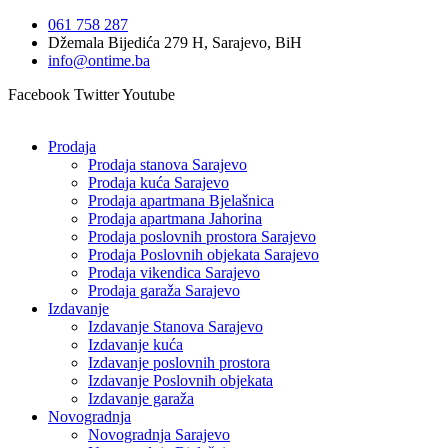
Idi
061 758 287
na
Džemala Bijedića 279 H, Sarajevo, BiH
sadržaj
info@ontime.ba
Facebook
Twitter
Youtube
Prodaja
Prodaja stanova Sarajevo
Prodaja kuća Sarajevo
Prodaja apartmana Bjelašnica
Prodaja apartmana Jahorina
Prodaja poslovnih prostora Sarajevo
Prodaja Poslovnih objekata Sarajevo
Prodaja vikendica Sarajevo
Prodaja garaža Sarajevo
Izdavanje
Izdavanje Stanova Sarajevo
Izdavanje kuća
Izdavanje poslovnih prostora
Izdavanje Poslovnih objekata
Izdavanje garaža
Novogradnja
Novogradnja Sarajevo