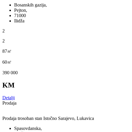
Bosanskih gazija,
Pejton,
71000
Ilidža
2
2
87㎡
60㎡
390 000
KM
Detalji
Prodaja
Prodaja trosoban stan Istočno Sarajevo, Lukavica
Spasovdanska,