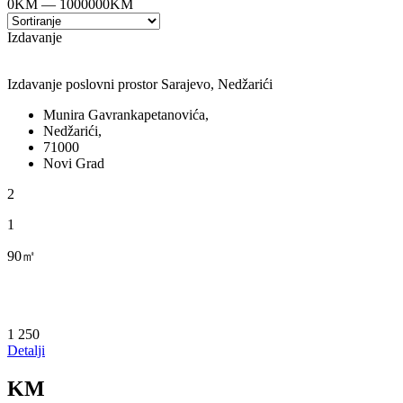
0
KM
—
1000000
KM
Izdavanje
Izdavanje poslovni prostor Sarajevo, Nedžarići
Munira Gavrankapetanovića,
Nedžarići,
71000
Novi Grad
2
1
90㎡
1 250
Detalji
KM