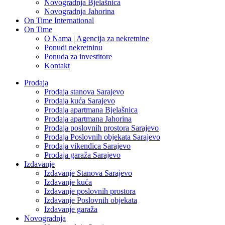
Novogradnja Bjelašnica
Novogradnja Jahorina
On Time International
On Time
O Nama | Agencija za nekretnine
Ponudi nekretninu
Ponuda za investitore
Kontakt
Prodaja
Prodaja stanova Sarajevo
Prodaja kuća Sarajevo
Prodaja apartmana Bjelašnica
Prodaja apartmana Jahorina
Prodaja poslovnih prostora Sarajevo
Prodaja Poslovnih objekata Sarajevo
Prodaja vikendica Sarajevo
Prodaja garaža Sarajevo
Izdavanje
Izdavanje Stanova Sarajevo
Izdavanje kuća
Izdavanje poslovnih prostora
Izdavanje Poslovnih objekata
Izdavanje garaža
Novogradnja