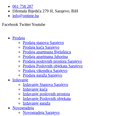
Idi
061 758 287
na
Džemala Bijedića 279 H, Sarajevo, BiH
sadržaj
info@ontime.ba
Facebook
Twitter
Youtube
Prodaja
Prodaja stanova Sarajevo
Prodaja kuća Sarajevo
Prodaja apartmana Bjelašnica
Prodaja apartmana Jahorina
Prodaja poslovnih prostora Sarajevo
Prodaja Poslovnih objekata Sarajevo
Prodaja vikendica Sarajevo
Prodaja garaža Sarajevo
Izdavanje
Izdavanje Stanova Sarajevo
Izdavanje kuća
Izdavanje poslovnih prostora
Izdavanje Poslovnih objekata
Izdavanje garaža
Novogradnja
Novogradnja Sarajevo