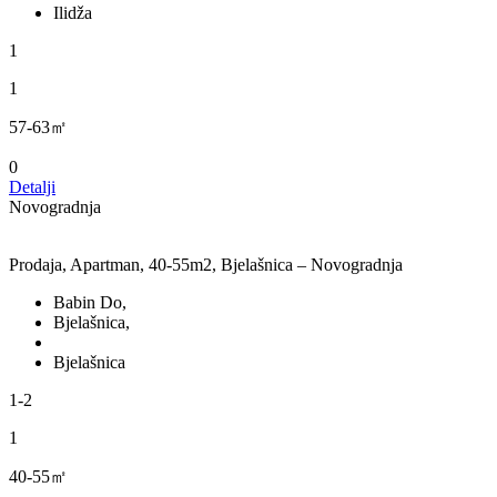
Ilidža
1
1
57-63㎡
0
Detalji
Novogradnja
Prodaja, Apartman, 40-55m2, Bjelašnica – Novogradnja
Babin Do,
Bjelašnica,
Bjelašnica
1-2
1
40-55㎡