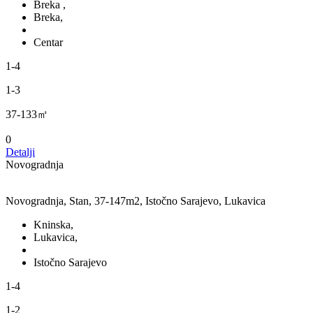
Breka ,
Breka,
Centar
1-4
1-3
37-133㎡
0
Detalji
Novogradnja
Novogradnja, Stan, 37-147m2, Istočno Sarajevo, Lukavica
Kninska,
Lukavica,
Istočno Sarajevo
1-4
1-2