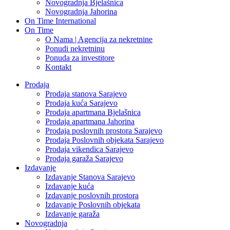
Novogradnja Bjelašnica
Novogradnja Jahorina
On Time International
On Time
O Nama | Agencija za nekretnine
Ponudi nekretninu
Ponuda za investitore
Kontakt
Prodaja
Prodaja stanova Sarajevo
Prodaja kuća Sarajevo
Prodaja apartmana Bjelašnica
Prodaja apartmana Jahorina
Prodaja poslovnih prostora Sarajevo
Prodaja Poslovnih objekata Sarajevo
Prodaja vikendica Sarajevo
Prodaja garaža Sarajevo
Izdavanje
Izdavanje Stanova Sarajevo
Izdavanje kuća
Izdavanje poslovnih prostora
Izdavanje Poslovnih objekata
Izdavanje garaža
Novogradnja