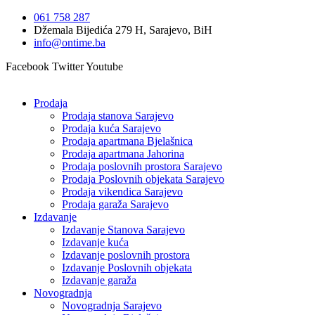
Idi
061 758 287
na
Džemala Bijedića 279 H, Sarajevo, BiH
sadržaj
info@ontime.ba
Facebook
Twitter
Youtube
Prodaja
Prodaja stanova Sarajevo
Prodaja kuća Sarajevo
Prodaja apartmana Bjelašnica
Prodaja apartmana Jahorina
Prodaja poslovnih prostora Sarajevo
Prodaja Poslovnih objekata Sarajevo
Prodaja vikendica Sarajevo
Prodaja garaža Sarajevo
Izdavanje
Izdavanje Stanova Sarajevo
Izdavanje kuća
Izdavanje poslovnih prostora
Izdavanje Poslovnih objekata
Izdavanje garaža
Novogradnja
Novogradnja Sarajevo