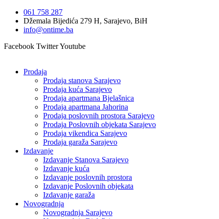
Idi
061 758 287
na
Džemala Bijedića 279 H, Sarajevo, BiH
sadržaj
info@ontime.ba
Facebook
Twitter
Youtube
Prodaja
Prodaja stanova Sarajevo
Prodaja kuća Sarajevo
Prodaja apartmana Bjelašnica
Prodaja apartmana Jahorina
Prodaja poslovnih prostora Sarajevo
Prodaja Poslovnih objekata Sarajevo
Prodaja vikendica Sarajevo
Prodaja garaža Sarajevo
Izdavanje
Izdavanje Stanova Sarajevo
Izdavanje kuća
Izdavanje poslovnih prostora
Izdavanje Poslovnih objekata
Izdavanje garaža
Novogradnja
Novogradnja Sarajevo