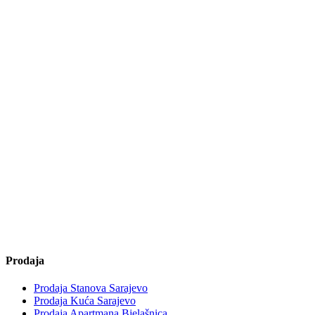
Prodaja
Prodaja Stanova Sarajevo
Prodaja Kuća Sarajevo
Prodaja Apartmana Bjelašnica