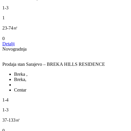
1-3
1
23-74㎡
0
Detalji
Novogradnja
Prodaja stan Sarajevo – BREKA HILLS RESIDENCE
Breka ,
Breka,
Centar
1-4
1-3
37-133㎡
0