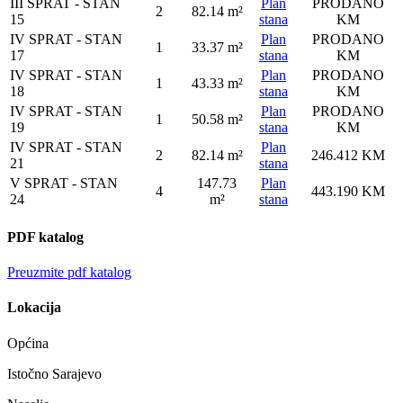
III SPRAT - STAN
Plan
PRODANO
2
82.14 m²
15
stana
KM
IV SPRAT - STAN
Plan
PRODANO
1
33.37 m²
17
stana
KM
IV SPRAT - STAN
Plan
PRODANO
1
43.33 m²
18
stana
KM
IV SPRAT - STAN
Plan
PRODANO
1
50.58 m²
19
stana
KM
IV SPRAT - STAN
Plan
2
82.14 m²
246.412 KM
21
stana
V SPRAT - STAN
147.73
Plan
4
443.190 KM
24
m²
stana
PDF katalog
Preuzmite pdf katalog
Lokacija
Općina
Istočno Sarajevo