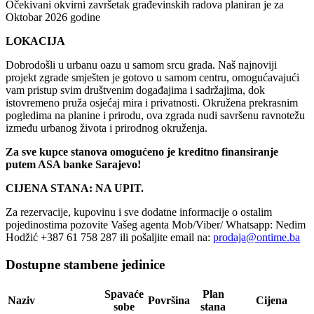
Očekivani okvirni završetak građevinskih radova planiran je za
Oktobar 2026 godine
LOKACIJA
Dobrodošli u urbanu oazu u samom srcu grada. Naš najnoviji
projekt zgrade smješten je gotovo u samom centru, omogućavajući
vam pristup svim društvenim događajima i sadržajima, dok
istovremeno pruža osjećaj mira i privatnosti. Okružena prekrasnim
pogledima na planine i prirodu, ova zgrada nudi savršenu ravnotežu
između urbanog života i prirodnog okruženja.
Za sve kupce stanova omogućeno je kreditno finansiranje
putem ASA banke Sarajevo!
CIJENA STANA: NA UPIT.
Za rezervacije, kupovinu i sve dodatne informacije o ostalim
pojedinostima pozovite Vašeg agenta Mob/Viber/ Whatsapp: Nedim
Hodžić +387 61 758 287 ili pošaljite email na:
prodaja@ontime.ba
Dostupne stambene jedinice
Spavaće
Plan
Naziv
Površina
Cijena
sobe
stana