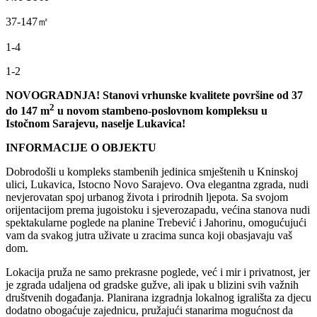
37-147㎡
1-4
1-2
NOVOGRADNJA! Stanovi vrhunske kvalitete površine od 37
2
do 147 m
u novom stambeno-poslovnom kompleksu u
Istočnom Sarajevu, naselje Lukavica!
INFORMACIJE O OBJEKTU
Dobrodošli u kompleks stambenih jedinica smještenih u Kninskoj
ulici, Lukavica, Istocno Novo Sarajevo. Ova elegantna zgrada, nudi
nevjerovatan spoj urbanog života i prirodnih ljepota. Sa svojom
orijentacijom prema jugoistoku i sjeverozapadu, većina stanova nudi
spektakularne poglede na planine Trebević i Jahorinu, omogućujući
vam da svakog jutra uživate u zracima sunca koji obasjavaju vaš
dom.
Lokacija pruža ne samo prekrasne poglede, već i mir i privatnost, jer
je zgrada udaljena od gradske gužve, ali ipak u blizini svih važnih
društvenih događanja. Planirana izgradnja lokalnog igrališta za djecu
dodatno obogaćuje zajednicu, pružajući stanarima mogućnost da