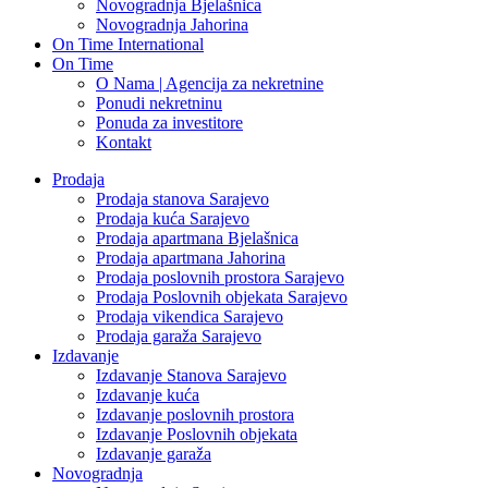
Novogradnja Bjelašnica
Novogradnja Jahorina
On Time International
On Time
O Nama | Agencija za nekretnine
Ponudi nekretninu
Ponuda za investitore
Kontakt
Prodaja
Prodaja stanova Sarajevo
Prodaja kuća Sarajevo
Prodaja apartmana Bjelašnica
Prodaja apartmana Jahorina
Prodaja poslovnih prostora Sarajevo
Prodaja Poslovnih objekata Sarajevo
Prodaja vikendica Sarajevo
Prodaja garaža Sarajevo
Izdavanje
Izdavanje Stanova Sarajevo
Izdavanje kuća
Izdavanje poslovnih prostora
Izdavanje Poslovnih objekata
Izdavanje garaža
Novogradnja