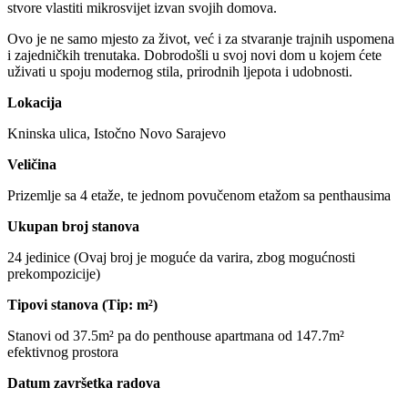
stvore vlastiti mikrosvijet izvan svojih domova.
Ovo je ne samo mjesto za život, već i za stvaranje trajnih uspomena
i zajedničkih trenutaka. Dobrodošli u svoj novi dom u kojem ćete
uživati u spoju modernog stila, prirodnih ljepota i udobnosti.
Lokacija
Kninska ulica, Istočno Novo Sarajevo
Veličina
Prizemlje sa 4 etaže, te jednom povučenom etažom sa penthausima
Ukupan broj stanova
24 jedinice (Ovaj broj je moguće da varira, zbog mogućnosti
prekompozicije)
Tipovi stanova (Tip: m²)
Stanovi od 37.5m² pa do penthouse apartmana od 147.7m²
efektivnog prostora
Datum završetka radova