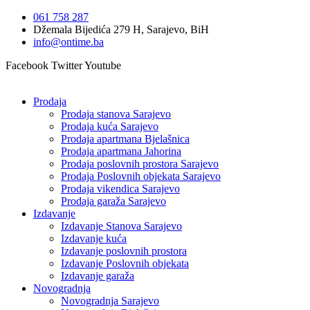
Idi
061 758 287
na
Džemala Bijedića 279 H, Sarajevo, BiH
sadržaj
info@ontime.ba
Facebook
Twitter
Youtube
Prodaja
Prodaja stanova Sarajevo
Prodaja kuća Sarajevo
Prodaja apartmana Bjelašnica
Prodaja apartmana Jahorina
Prodaja poslovnih prostora Sarajevo
Prodaja Poslovnih objekata Sarajevo
Prodaja vikendica Sarajevo
Prodaja garaža Sarajevo
Izdavanje
Izdavanje Stanova Sarajevo
Izdavanje kuća
Izdavanje poslovnih prostora
Izdavanje Poslovnih objekata
Izdavanje garaža
Novogradnja
Novogradnja Sarajevo