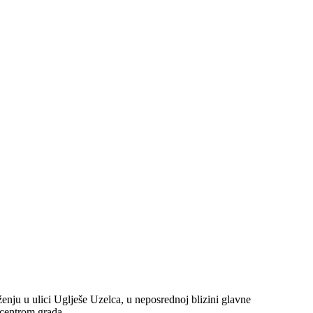
ju u ulici Uglješe Uzelca, u neposrednoj blizini glavne
 centrom grada.