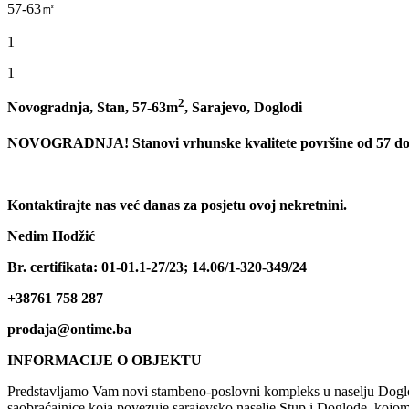
57-63㎡
1
1
2
Novogradnja, Stan, 57-63m
, Sarajevo, Doglodi
NOVOGRADNJA! Stanovi vrhunske kvalitete površine od 57 do
Kontaktirajte nas već danas za posjetu ovoj nekretnini.
Nedim Hodžić
Br. certifikata:
01-01.1-27/23; 14.06/1-320-349/24
+38761 758 287
prodaja@ontime.ba
INFORMACIJE O OBJEKTU
Predstavljamo Vam novi stambeno-poslovni kompleks u naselju Doglodi
saobraćajnice koja povezuje sarajevsko naselje Stup i Doglode, kojo