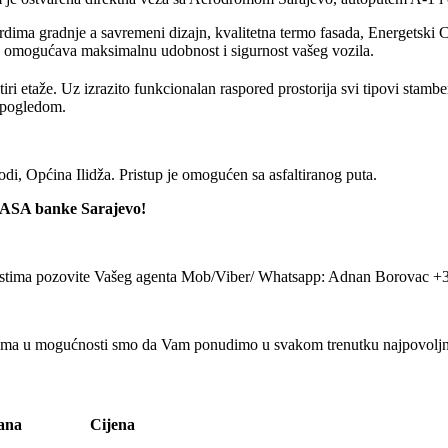
dima gradnje a savremeni dizajn, kvalitetna termo fasada, Energetski C
što omogućava maksimalnu udobnost i sigurnost vašeg vozila.
etiri etaže. Uz izrazito funkcionalan raspored prostorija svi tipovi sta
 pogledom.
di, Općina Ilidža. Pristup je omogućen sa asfaltiranog puta.
m ASA banke Sarajevo!
nostima pozovite Vašeg agenta Mob/Viber/ Whatsapp: Adnan Borovac +38
ma u mogućnosti smo da Vam ponudimo u svakom trenutku najpovoljnije 
tana
Cijena