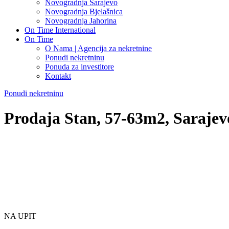
Novogradnja Sarajevo
Novogradnja Bjelašnica
Novogradnja Jahorina
On Time International
On Time
O Nama | Agencija za nekretnine
Ponudi nekretninu
Ponuda za investitore
Kontakt
Ponudi nekretninu
Prodaja Stan, 57-63m2, Sarajev
NA UPIT