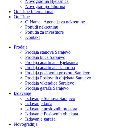
Novogradnja Bjelašnica
Novogradnja Jahorina
On Time International
On Time
O Nama | Agencija za nekretnine
Ponudi nekretninu
Ponuda za investitore
Kontakt
Prodaja
Prodaja stanova Sarajevo
Prodaja kuća Sarajevo
Prodaja apartmana Bjelašnica
Prodaja apartmana Jahorina
Prodaja poslovnih prostora Sarajevo
Prodaja Poslovnih objekata Sarajevo
Prodaja vikendica Sarajevo
Prodaja garaža Sarajevo
Izdavanje
Izdavanje Stanova Sarajevo
Izdavanje kuća
Izdavanje poslovnih prostora
Izdavanje Poslovnih objekata
Izdavanje garaža
Novogradnja