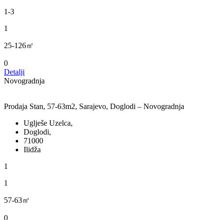
1-3
1
25-126㎡
0
Detalji
Novogradnja
Prodaja Stan, 57-63m2, Sarajevo, Doglodi – Novogradnja
Uglješe Uzelca,
Doglodi,
71000
Ilidža
1
1
57-63㎡
0