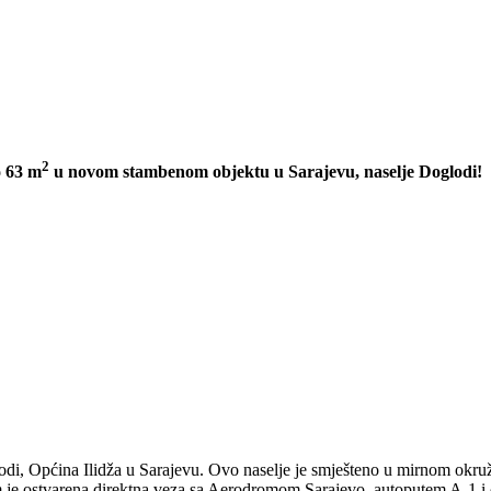
2
 63 m
u novom stambenom objektu u Sarajevu, naselje Doglodi!
, Općina Ilidža u Sarajevu. Ovo naselje je smješteno u mirnom okružen
m je ostvarena direktna veza sa Aerodromom Sarajevo, autoputem A-1 i