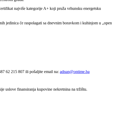
ertifikat najviše kategorije A+ koji pruža vrhunsku energetsku
mbenih jedinica će raspolagati sa dnevnim boravkom i kuhinjom u „open
7 62 215 807 ili pošaljite email na:
adnan@ontime.ba
uslove finansiranja kupovine nekretnina na tržištu.