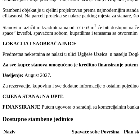
Stambeni objekat je u cjelini projektovan prema najmodernijim standar
efikasnost. Na parceli projekta se nalaze parking mjesta za stanare, 
2
Stanovi u različitim kvadraturama od 57 i 63 m
će biti dostupni na č
space“ izvedbi, spavaćom sobom, kupatilima i terasama sa otvorenim
LOKACIJA I SAOBRAĆAJNICE
Predmetna nekretnina se nalazi u ulici Uglješe Uzelca u naselju Doglo
Za sve kupce stanova omogućeno je kreditno finansiranje pute
Useljenje:
August 2027.
Za rezervacije, kupovinu i sve dodatne informacije o ostalim pojedi
CIJENA STANA: NA UPIT.
FINANSIRANJE
Putem ugovora o saradnji sa komercijalnim banka
Dostupne stambene jedinice
Naziv
Spavaće sobe
Površina
Plan s