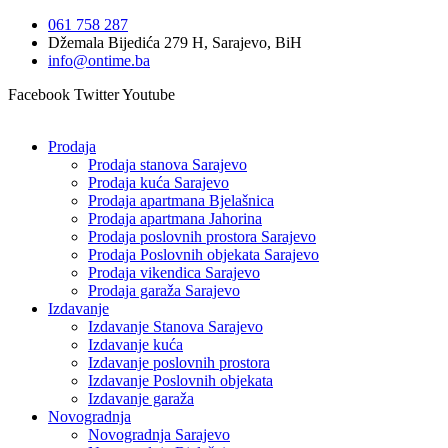
Idi
061 758 287
na
Džemala Bijedića 279 H, Sarajevo, BiH
sadržaj
info@ontime.ba
Facebook
Twitter
Youtube
Prodaja
Prodaja stanova Sarajevo
Prodaja kuća Sarajevo
Prodaja apartmana Bjelašnica
Prodaja apartmana Jahorina
Prodaja poslovnih prostora Sarajevo
Prodaja Poslovnih objekata Sarajevo
Prodaja vikendica Sarajevo
Prodaja garaža Sarajevo
Izdavanje
Izdavanje Stanova Sarajevo
Izdavanje kuća
Izdavanje poslovnih prostora
Izdavanje Poslovnih objekata
Izdavanje garaža
Novogradnja
Novogradnja Sarajevo