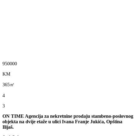
950000
KM
365㎡
4
3
ON TIME Agencija za nekretnine prodaju stambeno-poslovnog
objekta na dvije etaže u ulici Ivana Franje Jukića, Opština
Ilijaš.