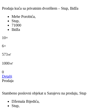
Prodaja kuća sa privatnim dvorištem – Stup, Ilidža
Mehe Porobića,
Stup,
71000
Ilidža
10+
6+
573㎡
1000㎡
0
Detalji
Prodaja
Stambeno poslovni objekat u Sarajevu na prodaju, Stup
Džemala Bijedića,
Stup,