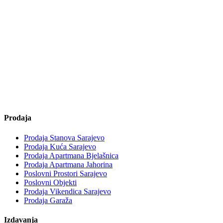
Prodaja
Prodaja Stanova Sarajevo
Prodaja Kuća Sarajevo
Prodaja Apartmana Bjelašnica
Prodaja Apartmana Jahorina
Poslovni Prostori Sarajevo
Poslovni Objekti
Prodaja Vikendica Sarajevo
Prodaja Garaža
Izdavanja