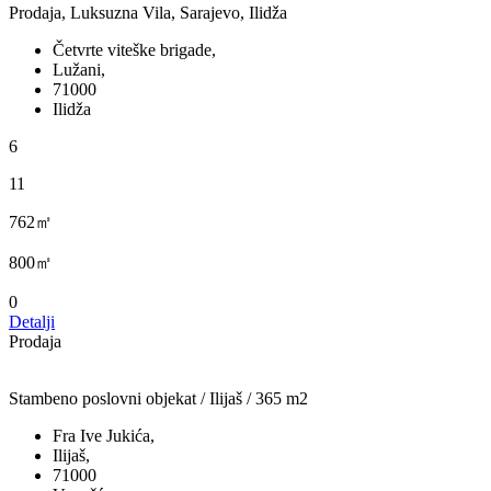
Prodaja, Luksuzna Vila, Sarajevo, Ilidža
Četvrte viteške brigade,
Lužani,
71000
Ilidža
6
11
762㎡
800㎡
0
Detalji
Prodaja
Stambeno poslovni objekat / Ilijaš / 365 m2
Fra Ive Jukića,
Ilijaš,
71000