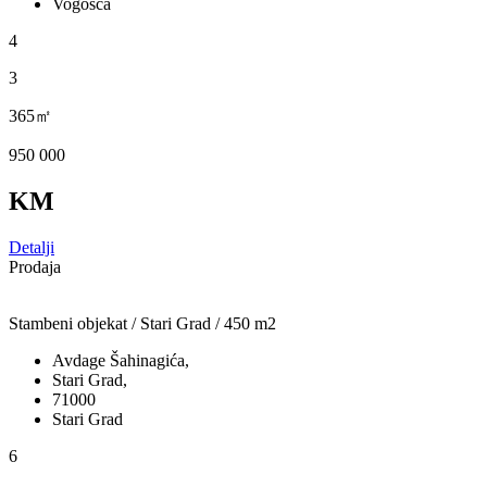
Vogošća
4
3
365㎡
950 000
KM
Detalji
Prodaja
Stambeni objekat / Stari Grad / 450 m2
Avdage Šahinagića,
Stari Grad,
71000
Stari Grad
6