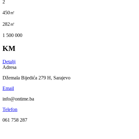
2
450㎡
282㎡
1 500 000
KM
Detalji
Adresa
Džemala Bijedića 279 H, Sarajevo
Email
info@ontime.ba
Telefon
061 758 287