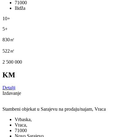
71000
Ilidža
10+
5+
830㎡
522㎡
2 500 000
KM
Detalji
Izdavanje
Stambeni objekat u Sarajevu na prodaju/najam, Vraca
Vrbaska,
Vraca,
71000
Novo Sarajevo