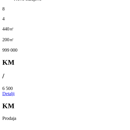
8
4
440㎡
200㎡
999 000
KM
/
6 500
Detalji
KM
Prodaja