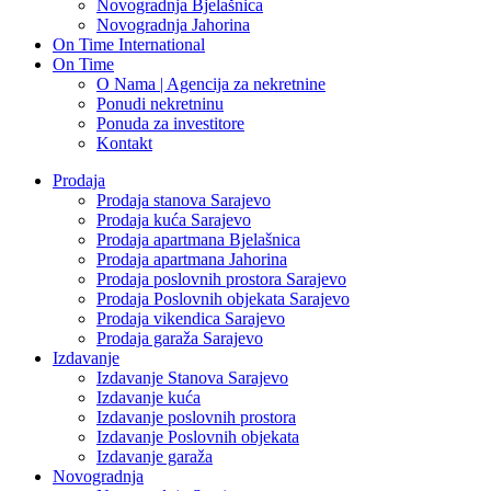
Novogradnja Bjelašnica
Novogradnja Jahorina
On Time International
On Time
O Nama | Agencija za nekretnine
Ponudi nekretninu
Ponuda za investitore
Kontakt
Prodaja
Prodaja stanova Sarajevo
Prodaja kuća Sarajevo
Prodaja apartmana Bjelašnica
Prodaja apartmana Jahorina
Prodaja poslovnih prostora Sarajevo
Prodaja Poslovnih objekata Sarajevo
Prodaja vikendica Sarajevo
Prodaja garaža Sarajevo
Izdavanje
Izdavanje Stanova Sarajevo
Izdavanje kuća
Izdavanje poslovnih prostora
Izdavanje Poslovnih objekata
Izdavanje garaža
Novogradnja