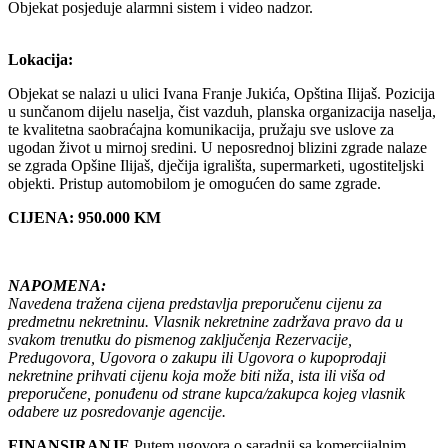
Objekat posjeduje alarmni sistem i video nadzor.
Lokacija:
Objekat se nalazi u ulici Ivana Franje Jukića, Opština Ilijaš. Pozicija
u sunčanom dijelu naselja, čist vazduh, planska organizacija naselja,
te kvalitetna saobraćajna komunikacija, pružaju sve uslove za
ugodan život u mirnoj sredini. U neposrednoj blizini zgrade nalaze
se zgrada Opšine Ilijaš, dječija igrališta, supermarketi, ugostiteljski
objekti. Pristup automobilom je omogućen do same zgrade.
CIJENA: 950.000 KM
NAPOMENA:
Navedena tražena cijena predstavlja preporučenu cijenu za
predmetnu nekretninu. Vlasnik nekretnine zadržava pravo da u
svakom trenutku do pismenog zaključenja Rezervacije,
Predugovora, Ugovora o zakupu ili Ugovora o kupoprodaji
nekretnine prihvati cijenu koja može biti niža, ista ili viša od
preporučene, ponuđenu od strane kupca/zakupca kojeg vlasnik
odabere uz posredovanje agencije.
FINANSIRANJE
Putem ugovora o saradnji sa komercijalnim