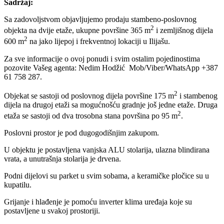
Sadržaj:
Sa zadovoljstvom objavljujemo prodaju stambeno-poslovnog
2
objekta na dvije etaže, ukupne površine 365 m
i zemljišnog dijela
2
600 m
na jako lijepoj i frekventnoj lokaciji u Ilijašu.
Za sve informacije o ovoj ponudi i svim ostalim pojedinostima
pozovite Vašeg agenta: Nedim Hodžić Mob/Viber/WhatsApp +387
61 758 287.
2
Objekat se sastoji od poslovnog dijela površine 175 m
i stambenog
dijela na drugoj etaži sa mogućnošću gradnje još jedne etaže. Druga
2
etaža se sastoji od dva trosobna stana površina po 95 m
.
Poslovni prostor je pod dugogodišnjim zakupom.
U objektu je postavljena vanjska ALU stolarija, ulazna blindirana
vrata, a unutrašnja stolarija je drvena.
Podni dijelovi su parket u svim sobama, a keramičke pločice su u
kupatilu.
Grijanje i hlađenje je pomoću inverter klima uređaja koje su
postavljene u svakoj prostoriji.