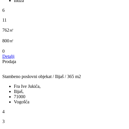
Ilidža
6
11
762㎡
800㎡
0
Detalji
Prodaja
Stambeno poslovni objekat / Ilijaš / 365 m2
Fra Ive Jukića,
Ilijaš,
71000
Vogošća
4
3