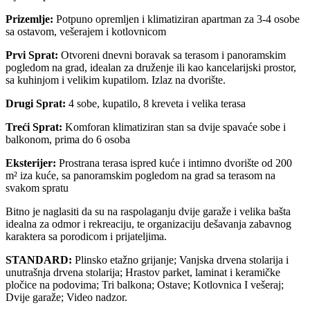
Prizemlje:
Potpuno opremljen i klimatiziran apartman za 3-4 osobe
sa ostavom, vešerajem i kotlovnicom
Prvi Sprat:
Otvoreni dnevni boravak sa terasom i panoramskim
pogledom na grad, idealan za druženje ili kao kancelarijski prostor,
sa kuhinjom i velikim kupatilom. Izlaz na dvorište.
Drugi Sprat:
4 sobe, kupatilo, 8 kreveta i velika terasa
Treći Sprat:
Komforan klimatiziran stan sa dvije spavaće sobe i
balkonom, prima do 6 osoba
Eksterijer:
Prostrana terasa ispred kuće i intimno dvorište od 200
m² iza kuće, sa panoramskim pogledom na grad sa terasom na
svakom spratu
Bitno je naglasiti da su na raspolaganju dvije garaže i velika bašta
idealna za odmor i rekreaciju, te organizaciju dešavanja zabavnog
karaktera sa porodicom i prijateljima.
STANDARD:
Plinsko etažno grijanje; Vanjska drvena stolarija i
unutrašnja drvena stolarija; Hrastov parket, laminat i keramičke
pločice na podovima; Tri balkona; Ostave; Kotlovnica I vešeraj;
Dvije garaže; Video nadzor.