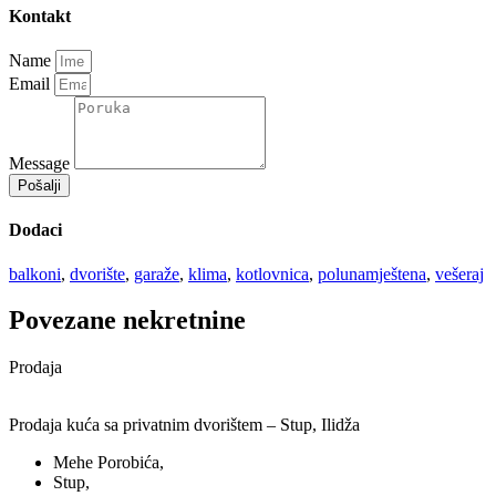
Kontakt
Name
Email
Message
Pošalji
Dodaci
balkoni
,
dvorište
,
garaže
,
klima
,
kotlovnica
,
polunamještena
,
vešeraj
Povezane nekretnine
Prodaja
Prodaja kuća sa privatnim dvorištem – Stup, Ilidža
Mehe Porobića,
Stup,