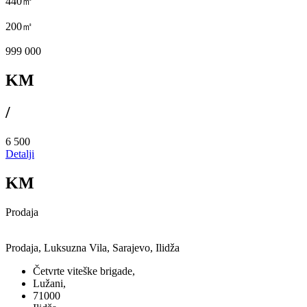
440㎡
200㎡
999 000
KM
/
6 500
Detalji
KM
Prodaja
Prodaja, Luksuzna Vila, Sarajevo, Ilidža
Četvrte viteške brigade,
Lužani,
71000