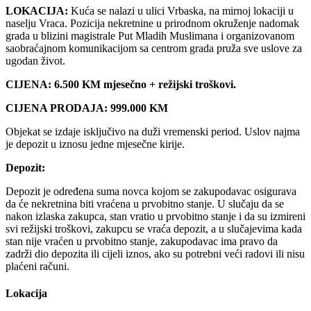
LOKACIJA:
Kuća se nalazi u ulici Vrbaska, na mirnoj lokaciji u
naselju Vraca. Pozicija nekretnine u prirodnom okruženje nadomak
grada u blizini magistrale Put Mladih Muslimana i organizovanom
saobraćajnom komunikacijom sa centrom grada pruža sve uslove za
ugodan život.
CIJENA: 6.500 KM mjesečno + režijski troškovi.
CIJENA PRODAJA: 999.000 KM
Objekat se izdaje isključivo na duži vremenski period. Uslov najma
je depozit u iznosu jedne mjesečne kirije.
Depozit:
Depozit je određena suma novca kojom se zakupodavac osigurava
da će nekretnina biti vraćena u prvobitno stanje. U slučaju da se
nakon izlaska zakupca, stan vratio u prvobitno stanje i da su izmireni
svi režijski troškovi, zakupcu se vraća depozit, a u slučajevima kada
stan nije vraćen u prvobitno stanje, zakupodavac ima pravo da
zadrži dio depozita ili cijeli iznos, ako su potrebni veći radovi ili nisu
plaćeni računi.
Lokacija