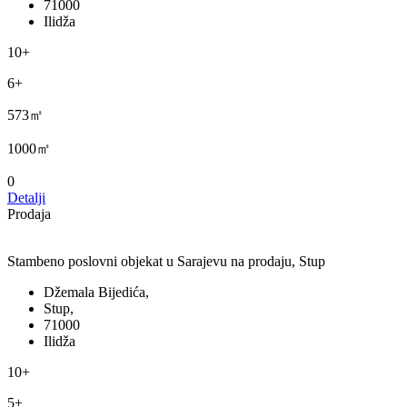
71000
Ilidža
10+
6+
573㎡
1000㎡
0
Detalji
Prodaja
Stambeno poslovni objekat u Sarajevu na prodaju, Stup
Džemala Bijedića,
Stup,
71000
Ilidža
10+
5+