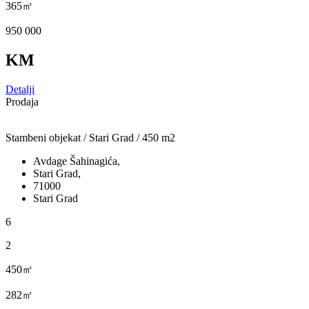
365㎡
950 000
KM
Detalji
Prodaja
Stambeni objekat / Stari Grad / 450 m2
Avdage Šahinagića,
Stari Grad,
71000
Stari Grad
6
2
450㎡
282㎡