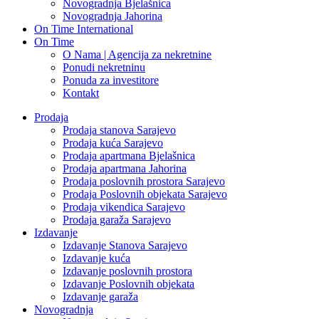
Novogradnja Bjelašnica
Novogradnja Jahorina
On Time International
On Time
O Nama | Agencija za nekretnine
Ponudi nekretninu
Ponuda za investitore
Kontakt
Prodaja
Prodaja stanova Sarajevo
Prodaja kuća Sarajevo
Prodaja apartmana Bjelašnica
Prodaja apartmana Jahorina
Prodaja poslovnih prostora Sarajevo
Prodaja Poslovnih objekata Sarajevo
Prodaja vikendica Sarajevo
Prodaja garaža Sarajevo
Izdavanje
Izdavanje Stanova Sarajevo
Izdavanje kuća
Izdavanje poslovnih prostora
Izdavanje Poslovnih objekata
Izdavanje garaža
Novogradnja