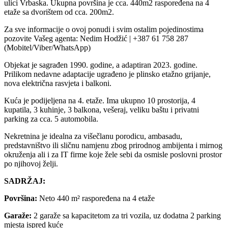
ulici Vrbaska. Ukupna površina je cca. 440m2 raspoređena na 4
etaže sa dvorištem od cca. 200m2.
Za sve informacije o ovoj ponudi i svim ostalim pojedinostima
pozovite Vašeg agenta: Nedim Hodžić | +387 61 758 287
(Mobitel/Viber/WhatsApp)
Objekat je sagrađen 1990. godine, a adaptiran 2023. godine.
Prilikom nedavne adaptacije ugrađeno je plinsko etažno grijanje,
nova električna rasvjeta i balkoni.
Kuća je podijeljena na 4. etaže. Ima ukupno 10 prostorija, 4
kupatila, 3 kuhinje, 3 balkona, vešeraj, veliku baštu i privatni
parking za cca. 5 automobila.
Nekretnina je idealna za višečlanu porodicu, ambasadu,
predstavništvo ili sličnu namjenu zbog prirodnog ambijenta i mirnog
okruženja ali i za IT firme koje žele sebi da osmisle poslovni prostor
po njihovoj želji.
SADRŽAJ:
Površina:
Neto 440 m² raspoređena na 4 etaže
Garaže:
2 garaže sa kapacitetom za tri vozila, uz dodatna 2 parking
mjesta ispred kuće