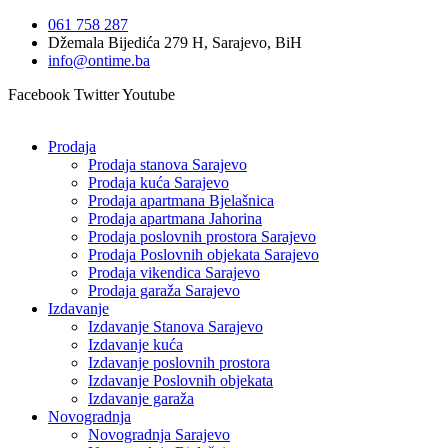
Idi
061 758 287
na
Džemala Bijedića 279 H, Sarajevo, BiH
sadržaj
info@ontime.ba
Facebook
Twitter
Youtube
Prodaja
Prodaja stanova Sarajevo
Prodaja kuća Sarajevo
Prodaja apartmana Bjelašnica
Prodaja apartmana Jahorina
Prodaja poslovnih prostora Sarajevo
Prodaja Poslovnih objekata Sarajevo
Prodaja vikendica Sarajevo
Prodaja garaža Sarajevo
Izdavanje
Izdavanje Stanova Sarajevo
Izdavanje kuća
Izdavanje poslovnih prostora
Izdavanje Poslovnih objekata
Izdavanje garaža
Novogradnja
Novogradnja Sarajevo