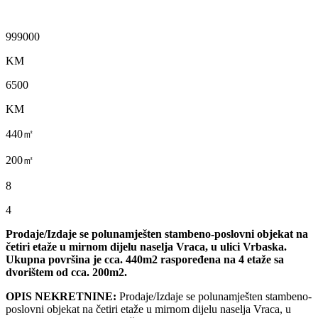
999000
KM
6500
KM
440㎡
200㎡
8
4
Prodaje/Izdaje se polunamješten stambeno-poslovni objekat na
četiri etaže u mirnom dijelu naselja Vraca, u ulici Vrbaska.
Ukupna površina je cca. 440m2 raspoređena na 4 etaže sa
dvorištem od cca. 200m2.
OPIS NEKRETNINE:
Prodaje/Izdaje se polunamješten stambeno-
poslovni objekat na četiri etaže u mirnom dijelu naselja Vraca, u