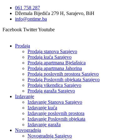
Idi
061 758 287
na
Džemala Bijedića 279 H, Sarajevo, BiH
sadržaj
info@ontime.ba
Facebook
Twitter
Youtube
Prodaja
Prodaja stanova Sarajevo
Prodaja kuća Sarajevo
Prodaja apartmana Bjelašnica
Prodaja apartmana Jahorina
Prodaja poslovnih prostora Sarajevo
Prodaja Poslovnih objekata Sarajevo
Prodaja vikendica Sarajevo
Prodaja garaža Sarajevo
Izdavanje
Izdavanje Stanova Sarajevo
Izdavanje kuća
Izdavanje poslovnih prostora
Izdavanje Poslovnih objekata
Izdavanje garaža
Novogradnja
Novogradnja Sarajevo