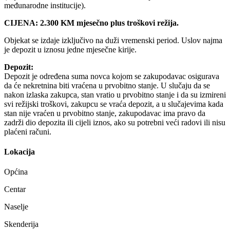
međunarodne institucije).
CIJENA: 2.300 KM mjesečno plus troškovi režija.
Objekat se izdaje izključivo na duži vremenski period. Uslov najma
je depozit u iznosu jedne mjesečne kirije.
Depozit:
Depozit je određena suma novca kojom se zakupodavac osigurava
da će nekretnina biti vraćena u prvobitno stanje. U slučaju da se
nakon izlaska zakupca, stan vratio u prvobitno stanje i da su izmireni
svi režijski troškovi, zakupcu se vraća depozit, a u slučajevima kada
stan nije vraćen u prvobitno stanje, zakupodavac ima pravo da
zadrži dio depozita ili cijeli iznos, ako su potrebni veći radovi ili nisu
plaćeni računi.
Lokacija
Općina
Centar
Naselje
Skenderija