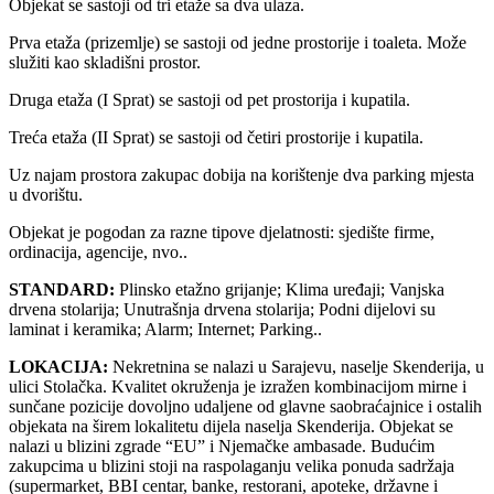
Objekat se sastoji od tri etaže sa dva ulaza.
Prva etaža (prizemlje) se sastoji od jedne prostorije i toaleta. Može
služiti kao skladišni prostor.
Druga etaža (I Sprat) se sastoji od pet prostorija i kupatila.
Treća etaža (II Sprat) se sastoji od četiri prostorije i kupatila.
Uz najam prostora zakupac dobija na korištenje dva parking mjesta
u dvorištu.
Objekat je pogodan za razne tipove djelatnosti: sjedište firme,
ordinacija, agencije, nvo..
STANDARD:
Plinsko etažno grijanje; Klima uređaji; Vanjska
drvena stolarija; Unutrašnja drvena stolarija; Podni dijelovi su
laminat i keramika; Alarm; Internet; Parking..
LOKACIJA:
Nekretnina se nalazi u Sarajevu, naselje Skenderija, u
ulici Stolačka. Kvalitet okruženja je izražen kombinacijom mirne i
sunčane pozicije dovoljno udaljene od glavne saobraćajnice i ostalih
objekata na širem lokalitetu dijela naselja Skenderija. Objekat se
nalazi u blizini zgrade “EU” i Njemačke ambasade. Budućim
zakupcima u blizini stoji na raspolaganju velika ponuda sadržaja
(supermarket, BBI centar, banke, restorani, apoteke, državne i