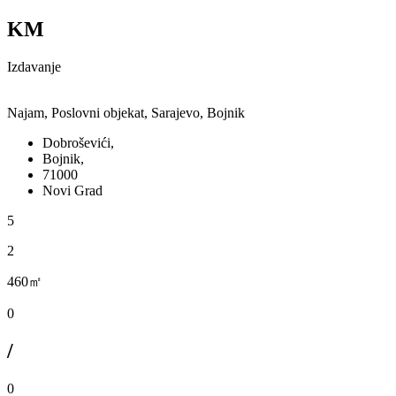
KM
Izdavanje
Najam, Poslovni objekat, Sarajevo, Bojnik
Dobroševići,
Bojnik,
71000
Novi Grad
5
2
460㎡
0
/
0