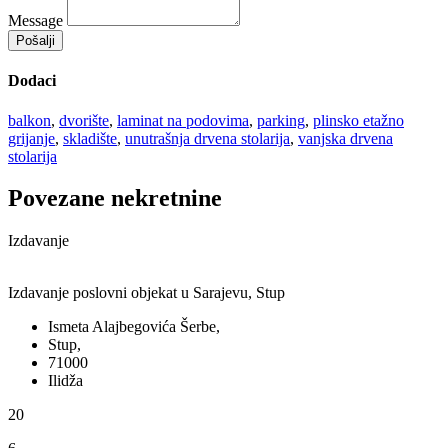
Message
Pošalji
Dodaci
balkon
,
dvorište
,
laminat na podovima
,
parking
,
plinsko etažno
grijanje
,
skladište
,
unutrašnja drvena stolarija
,
vanjska drvena
stolarija
Povezane nekretnine
Izdavanje
Izdavanje poslovni objekat u Sarajevu, Stup
Ismeta Alajbegovića Šerbe,
Stup,
71000
Ilidža
20