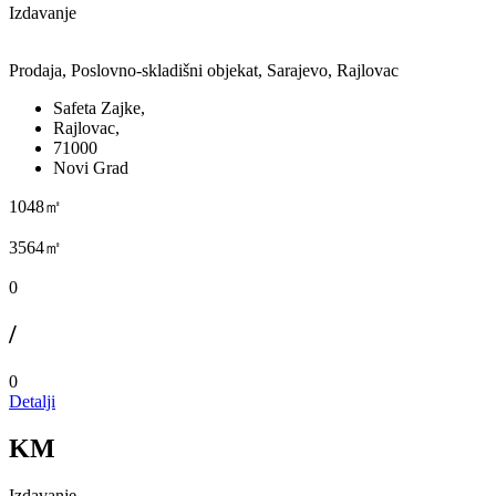
Izdavanje
Prodaja, Poslovno-skladišni objekat, Sarajevo, Rajlovac
Safeta Zajke,
Rajlovac,
71000
Novi Grad
1048㎡
3564㎡
0
/
0
Detalji
KM
Izdavanje