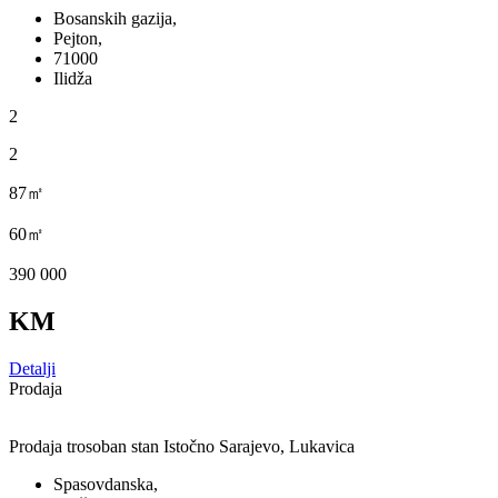
Bosanskih gazija,
Pejton,
71000
Ilidža
2
2
87㎡
60㎡
390 000
KM
Detalji
Prodaja
Prodaja trosoban stan Istočno Sarajevo, Lukavica
Spasovdanska,