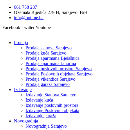
Idi
061 758 287
na
Džemala Bijedića 279 H, Sarajevo, BiH
sadržaj
info@ontime.ba
Facebook
Twitter
Youtube
Prodaja
Prodaja stanova Sarajevo
Prodaja kuća Sarajevo
Prodaja apartmana Bjelašnica
Prodaja apartmana Jahorina
Prodaja poslovnih prostora Sarajevo
Prodaja Poslovnih objekata Sarajevo
Prodaja vikendica Sarajevo
Prodaja garaža Sarajevo
Izdavanje
Izdavanje Stanova Sarajevo
Izdavanje kuća
Izdavanje poslovnih prostora
Izdavanje Poslovnih objekata
Izdavanje garaža
Novogradnja
Novogradnja Sarajevo