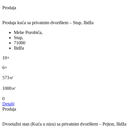
Prodaja
Prodaja kuća sa privatnim dvorištem – Stup, Ilidža
Mehe Porobića,
Stup,
71000
Ilidža
10+
6+
573㎡
1000㎡
0
Detalji
Prodaja
Dvoetažni stan (Kuća u nizu) sa privatnim dvorištem – Pejton, Ilidža