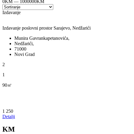
0
KM
—
1000000
KM
Izdavanje
Izdavanje poslovni prostor Sarajevo, Nedžarići
Munira Gavrankapetanovića,
Nedžarići,
71000
Novi Grad
2
1
90㎡
1 250
Detalji
KM