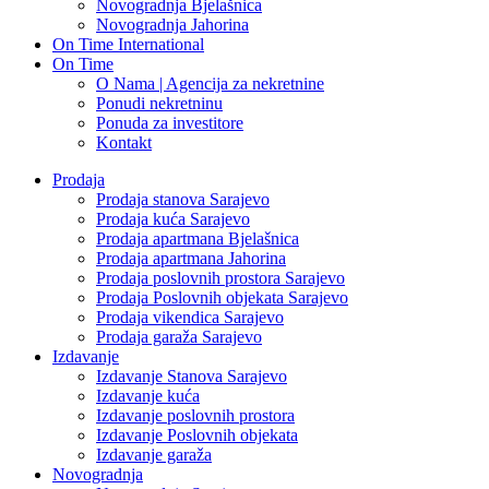
Novogradnja Bjelašnica
Novogradnja Jahorina
On Time International
On Time
O Nama | Agencija za nekretnine
Ponudi nekretninu
Ponuda za investitore
Kontakt
Prodaja
Prodaja stanova Sarajevo
Prodaja kuća Sarajevo
Prodaja apartmana Bjelašnica
Prodaja apartmana Jahorina
Prodaja poslovnih prostora Sarajevo
Prodaja Poslovnih objekata Sarajevo
Prodaja vikendica Sarajevo
Prodaja garaža Sarajevo
Izdavanje
Izdavanje Stanova Sarajevo
Izdavanje kuća
Izdavanje poslovnih prostora
Izdavanje Poslovnih objekata
Izdavanje garaža
Novogradnja