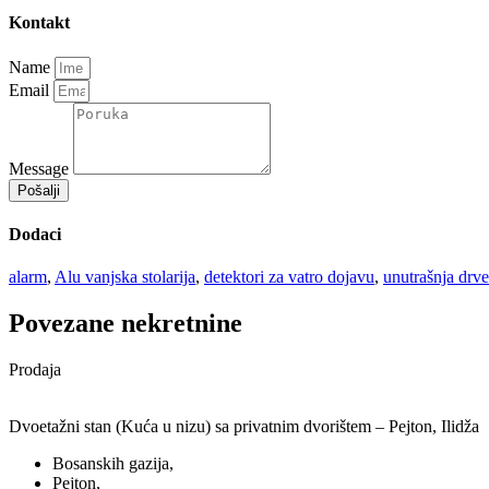
Kontakt
Name
Email
Message
Pošalji
Dodaci
alarm
,
Alu vanjska stolarija
,
detektori za vatro dojavu
,
unutrašnja drve
Povezane nekretnine
Prodaja
Dvoetažni stan (Kuća u nizu) sa privatnim dvorištem – Pejton, Ilidža
Bosanskih gazija,
Pejton,