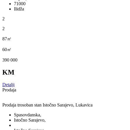
71000
Ilidža
2
2
87㎡
60㎡
390 000
KM
Detalji
Prodaja
Prodaja trosoban stan Istočno Sarajevo, Lukavica
Spasovdanska,
Istočno Sarajevo,