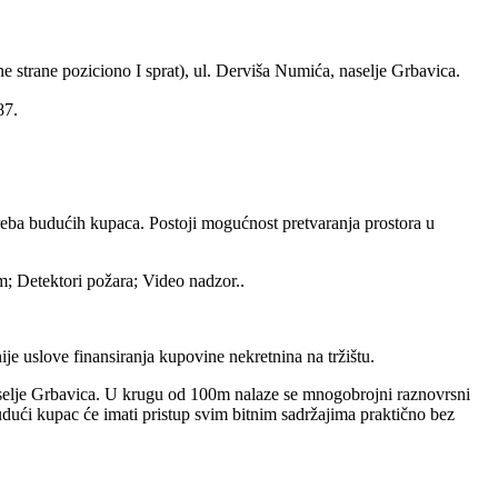
 strane poziciono I sprat), ul. Derviša Numića, naselje Grbavica.
87.
potreba budućih kupaca. Postoji mogućnost pretvaranja prostora u
m; Detektori požara; Video nadzor..
uslove finansiranja kupovine nekretnina na tržištu.
naselje Grbavica. U krugu od 100m nalaze se mnogobrojni raznovrsni
udući kupac će imati pristup svim bitnim sadržajima praktično bez