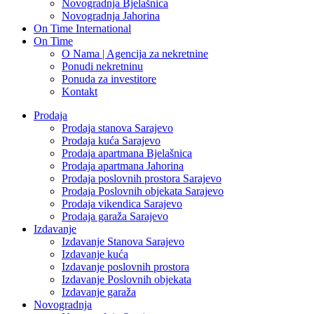
Novogradnja Bjelašnica
Novogradnja Jahorina
On Time International
On Time
O Nama | Agencija za nekretnine
Ponudi nekretninu
Ponuda za investitore
Kontakt
Prodaja
Prodaja stanova Sarajevo
Prodaja kuća Sarajevo
Prodaja apartmana Bjelašnica
Prodaja apartmana Jahorina
Prodaja poslovnih prostora Sarajevo
Prodaja Poslovnih objekata Sarajevo
Prodaja vikendica Sarajevo
Prodaja garaža Sarajevo
Izdavanje
Izdavanje Stanova Sarajevo
Izdavanje kuća
Izdavanje poslovnih prostora
Izdavanje Poslovnih objekata
Izdavanje garaža
Novogradnja