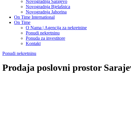
Novogradnja Sarajevo
Novogradnja Bjelašnica
Novogradnja Jahorina
On Time International
On Time
O Nama | Agencija za nekretnine
Ponudi nekretninu
Ponuda za investitore
Kontakt
Ponudi nekretninu
Prodaja poslovni prostor Saraj