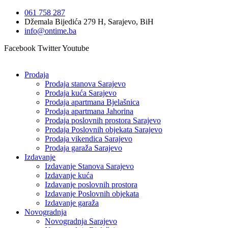
Idi
061 758 287
na
Džemala Bijedića 279 H, Sarajevo, BiH
sadržaj
info@ontime.ba
Facebook
Twitter
Youtube
Prodaja
Prodaja stanova Sarajevo
Prodaja kuća Sarajevo
Prodaja apartmana Bjelašnica
Prodaja apartmana Jahorina
Prodaja poslovnih prostora Sarajevo
Prodaja Poslovnih objekata Sarajevo
Prodaja vikendica Sarajevo
Prodaja garaža Sarajevo
Izdavanje
Izdavanje Stanova Sarajevo
Izdavanje kuća
Izdavanje poslovnih prostora
Izdavanje Poslovnih objekata
Izdavanje garaža
Novogradnja
Novogradnja Sarajevo