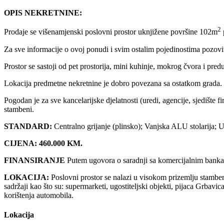
OPIS NEKRETNINE:
2
Prodaje se višenamjenski poslovni prostor uknjižene površine 102m
Za sve informacije o ovoj ponudi i svim ostalim pojedinostima po
Prostor se sastoji od pet prostorija, mini kuhinje, mokrog čvora i pred
Lokacija predmetne nekretnine je dobro povezana sa ostatkom grada. 
Pogodan je za sve kancelarijske djelatnosti (uredi, agencije, sjedište 
stambeni.
STANDARD:
Centralno grijanje (plinsko); Vanjska ALU stolarija; U
CIJENA: 460.000 KM.
FINANSIRANJE
Putem ugovora o saradnji sa komercijalnim banka
LOKACIJA:
Poslovni prostor se nalazi u visokom prizemlju stamben
sadržaji kao što su: supermarketi, ugostiteljski objekti, pijaca Grba
korištenja automobila.
Lokacija