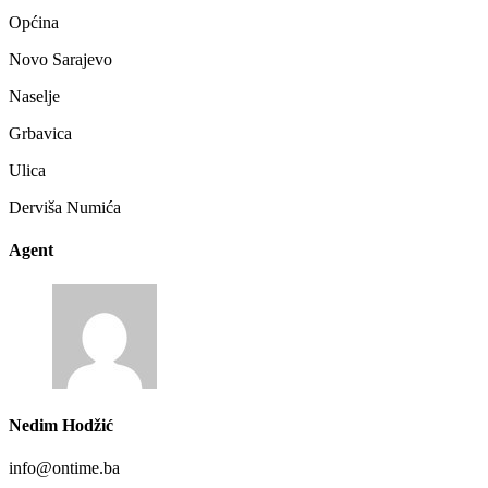
Općina
Novo Sarajevo
Naselje
Grbavica
Ulica
Derviša Numića
Agent
Nedim Hodžić
info@ontime.ba