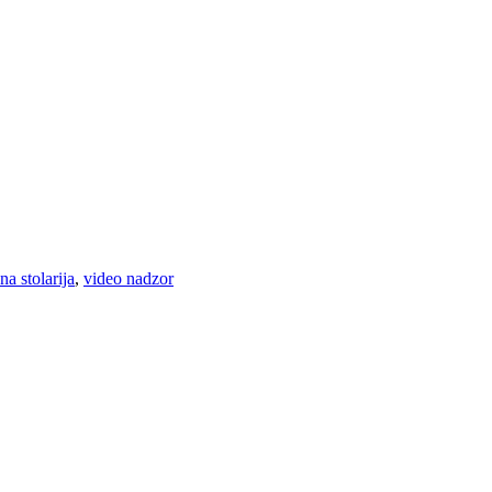
na stolarija
,
video nadzor