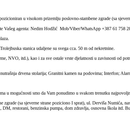
pozicioniran u visokom prizemlju poslovno-stambene zgrade (sa sjeverne
zovite Vašeg agenta: Nedim Hodžić Mob/Viber/WhatsApp +387 61 758 2
ulaza.
Trolejbuska stanica udaljene su svega cca. 50 m od nekretnine.
firme, NVO, itd.), kao i za sve ostale vrste djelatnosti u zavisnosti od 
nutrašnja drvena stolarija; Granitni kamen na podovima; Interfon; Alar
ma u mogućnosti smo da Vam ponudimo u svakom trenutku najpovoljnije 
e zgrade (sa sjeverne strane poziciono I sprat), ul. Derviša Numića, 
vica, DM, restorani, benzinska pumpa, dom zdravlja, osnovna škola itd. B