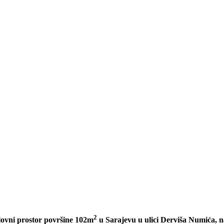
2
lovni prostor površine 102m
u Sarajevu u ulici Derviša Numića, n