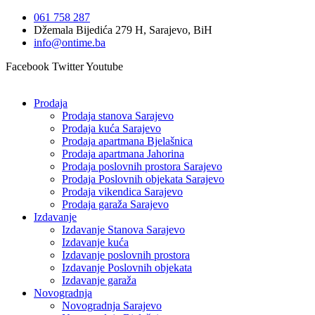
Idi
061 758 287
na
Džemala Bijedića 279 H, Sarajevo, BiH
sadržaj
info@ontime.ba
Facebook
Twitter
Youtube
Prodaja
Prodaja stanova Sarajevo
Prodaja kuća Sarajevo
Prodaja apartmana Bjelašnica
Prodaja apartmana Jahorina
Prodaja poslovnih prostora Sarajevo
Prodaja Poslovnih objekata Sarajevo
Prodaja vikendica Sarajevo
Prodaja garaža Sarajevo
Izdavanje
Izdavanje Stanova Sarajevo
Izdavanje kuća
Izdavanje poslovnih prostora
Izdavanje Poslovnih objekata
Izdavanje garaža
Novogradnja
Novogradnja Sarajevo