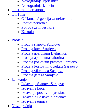
Novogradnja Bjelašnica
Novogradnja Jahorina
On Time International
On Time
O Nama | Agencija za nekretnine
Ponudi nekretninu
Ponuda za investitore
Kontakt
Prodaja
Prodaja stanova Sarajevo
Prodaja kuća Sarajevo
Prodaja apartmana Bjelašnica
Prodaja apartmana Jahorina
Prodaja poslovnih prostora Sarajevo
Prodaja Poslovnih objekata Sarajevo
Prodaja vikendica Sarajevo
Prodaja garaža Sarajevo
Izdavanje
Izdavanje Stanova Sarajevo
Izdavanje kuća
Izdavanje poslovnih prostora
Izdavanje Poslovnih objekata
Izdavanje garaža
Novogradnja