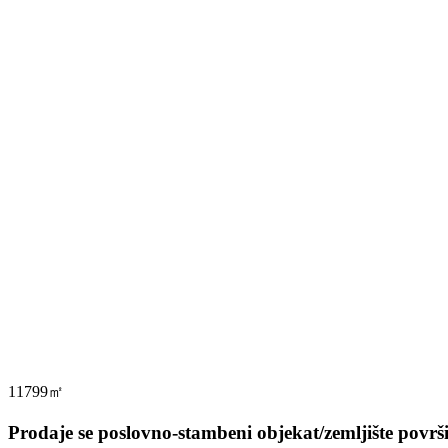
11799㎡
Prodaje se poslovno-stambeni objekat/zemljište povr