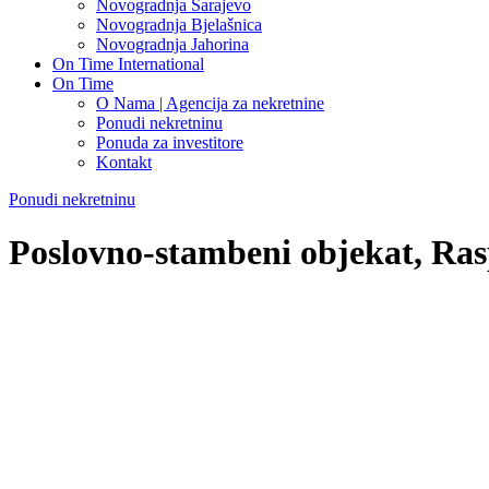
Novogradnja Sarajevo
Novogradnja Bjelašnica
Novogradnja Jahorina
On Time International
On Time
O Nama | Agencija za nekretnine
Ponudi nekretninu
Ponuda za investitore
Kontakt
Ponudi nekretninu
Poslovno-stambeni objekat, Ras