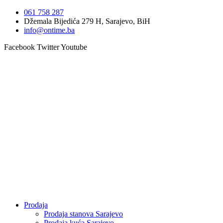
Idi
061 758 287
na
Džemala Bijedića 279 H, Sarajevo, BiH
sadržaj
info@ontime.ba
Facebook
Twitter
Youtube
Prodaja
Prodaja stanova Sarajevo
Prodaja kuća Sarajevo