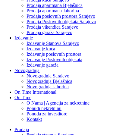
Prodaja apartmana Bjelašnica
Prodaja apartmana Jahorina
Prodaja poslovnih prostora Sarajevo
Prodaja Poslovnih objekata Sarajevo
Prodaja vikendica Sarajevo
Prodaja garaža Sarajevo
Izdavanje
Izdavanje Stanova Sarajevo
Izdavanje kuća
Izdavanje poslovnih prostora
Izdavanje Poslovnih objekata
Izdavanje garaža
Novogradnja
Novogradnja Sarajevo
Novogradnja Bjelašnica
Novogradnja Jahorina
On Time International
On Time
O Nama | Agencija za nekretnine
Ponudi nekretninu
Ponuda za investitore
Kontakt
Prodaja
Prodaja stanova Sarajevo