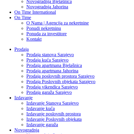
Novogradnja Bjelašnica
Novogradnja Jahorina
On Time International
On Time
O Nama | Agencija za nekretnine
Ponudi nekretninu
Ponuda za investitore
Kontakt
Prodaja
Prodaja stanova Sarajevo
Prodaja kuća Sarajevo
Prodaja apartmana Bjelašnica
Prodaja apartmana Jahorina
Prodaja poslovnih prostora Sarajevo
Prodaja Poslovnih objekata Sarajevo
Prodaja vikendica Sarajevo
Prodaja garaža Sarajevo
Izdavanje
Izdavanje Stanova Sarajevo
Izdavanje kuća
Izdavanje poslovnih prostora
Izdavanje Poslovnih objekata
Izdavanje garaža
Novogradnja