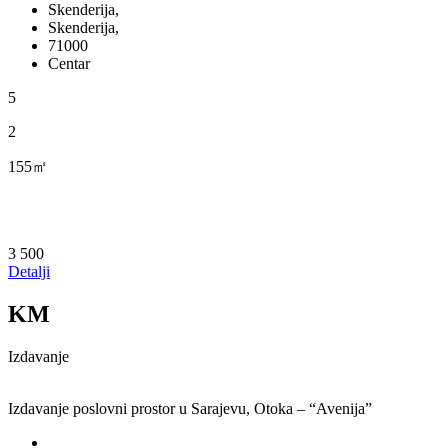
Skenderija,
Skenderija,
71000
Centar
5
2
155㎡
3 500
Detalji
KM
Izdavanje
Izdavanje poslovni prostor u Sarajevu, Otoka – “Avenija”