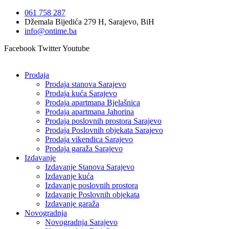
Idi
061 758 287
na
Džemala Bijedića 279 H, Sarajevo, BiH
sadržaj
info@ontime.ba
Facebook
Twitter
Youtube
Prodaja
Prodaja stanova Sarajevo
Prodaja kuća Sarajevo
Prodaja apartmana Bjelašnica
Prodaja apartmana Jahorina
Prodaja poslovnih prostora Sarajevo
Prodaja Poslovnih objekata Sarajevo
Prodaja vikendica Sarajevo
Prodaja garaža Sarajevo
Izdavanje
Izdavanje Stanova Sarajevo
Izdavanje kuća
Izdavanje poslovnih prostora
Izdavanje Poslovnih objekata
Izdavanje garaža
Novogradnja
Novogradnja Sarajevo