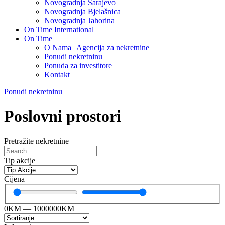
Novogradnja Sarajevo
Novogradnja Bjelašnica
Novogradnja Jahorina
On Time International
On Time
O Nama | Agencija za nekretnine
Ponudi nekretninu
Ponuda za investitore
Kontakt
Ponudi nekretninu
Poslovni prostori
Pretražite nekretnine
Tip akcije
Cijena
0
KM
—
1000000
KM