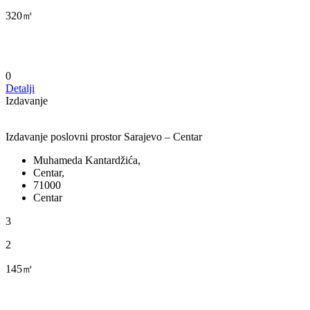
320㎡
0
Detalji
Izdavanje
Izdavanje poslovni prostor Sarajevo – Centar
Muhameda Kantardžića,
Centar,
71000
Centar
3
2
145㎡