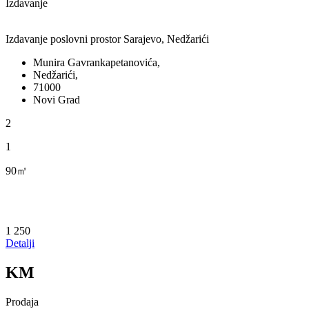
Izdavanje
Izdavanje poslovni prostor Sarajevo, Nedžarići
Munira Gavrankapetanovića,
Nedžarići,
71000
Novi Grad
2
1
90㎡
1 250
Detalji
KM
Prodaja