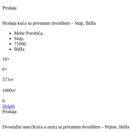
Prodaja
Prodaja kuća sa privatnim dvorištem – Stup, Ilidža
Mehe Porobića,
Stup,
71000
Ilidža
10+
6+
573㎡
1000㎡
0
Detalji
Prodaja
Dvoetažni stan (Kuća u nizu) sa privatnim dvorištem – Pejton, Ilidža