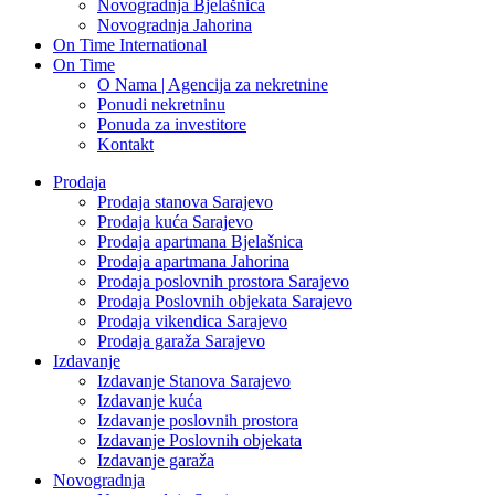
Novogradnja Bjelašnica
Novogradnja Jahorina
On Time International
On Time
O Nama | Agencija za nekretnine
Ponudi nekretninu
Ponuda za investitore
Kontakt
Prodaja
Prodaja stanova Sarajevo
Prodaja kuća Sarajevo
Prodaja apartmana Bjelašnica
Prodaja apartmana Jahorina
Prodaja poslovnih prostora Sarajevo
Prodaja Poslovnih objekata Sarajevo
Prodaja vikendica Sarajevo
Prodaja garaža Sarajevo
Izdavanje
Izdavanje Stanova Sarajevo
Izdavanje kuća
Izdavanje poslovnih prostora
Izdavanje Poslovnih objekata
Izdavanje garaža
Novogradnja