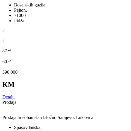
Bosanskih gazija,
Pejton,
71000
Ilidža
2
2
87㎡
60㎡
390 000
KM
Detalji
Prodaja
Prodaja trosoban stan Istočno Sarajevo, Lukavica
Spasovdanska,