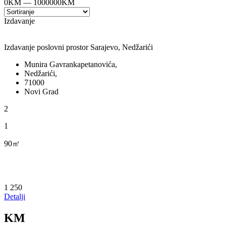
0
KM
—
1000000
KM
Izdavanje
Izdavanje poslovni prostor Sarajevo, Nedžarići
Munira Gavrankapetanovića,
Nedžarići,
71000
Novi Grad
2
1
90㎡
1 250
Detalji
KM