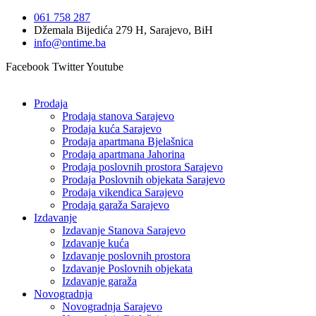
Idi
061 758 287
na
Džemala Bijedića 279 H, Sarajevo, BiH
sadržaj
info@ontime.ba
Facebook
Twitter
Youtube
Prodaja
Prodaja stanova Sarajevo
Prodaja kuća Sarajevo
Prodaja apartmana Bjelašnica
Prodaja apartmana Jahorina
Prodaja poslovnih prostora Sarajevo
Prodaja Poslovnih objekata Sarajevo
Prodaja vikendica Sarajevo
Prodaja garaža Sarajevo
Izdavanje
Izdavanje Stanova Sarajevo
Izdavanje kuća
Izdavanje poslovnih prostora
Izdavanje Poslovnih objekata
Izdavanje garaža
Novogradnja
Novogradnja Sarajevo