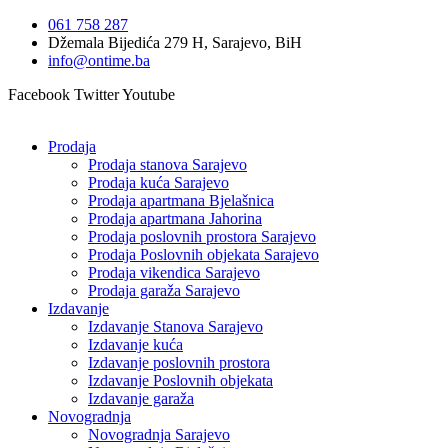
Idi
061 758 287
na
Džemala Bijedića 279 H, Sarajevo, BiH
sadržaj
info@ontime.ba
Facebook
Twitter
Youtube
Prodaja
Prodaja stanova Sarajevo
Prodaja kuća Sarajevo
Prodaja apartmana Bjelašnica
Prodaja apartmana Jahorina
Prodaja poslovnih prostora Sarajevo
Prodaja Poslovnih objekata Sarajevo
Prodaja vikendica Sarajevo
Prodaja garaža Sarajevo
Izdavanje
Izdavanje Stanova Sarajevo
Izdavanje kuća
Izdavanje poslovnih prostora
Izdavanje Poslovnih objekata
Izdavanje garaža
Novogradnja
Novogradnja Sarajevo