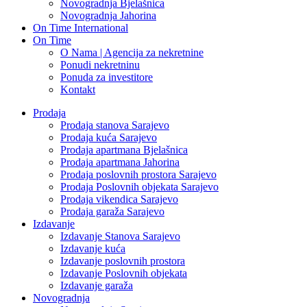
Novogradnja Bjelašnica
Novogradnja Jahorina
On Time International
On Time
O Nama | Agencija za nekretnine
Ponudi nekretninu
Ponuda za investitore
Kontakt
Prodaja
Prodaja stanova Sarajevo
Prodaja kuća Sarajevo
Prodaja apartmana Bjelašnica
Prodaja apartmana Jahorina
Prodaja poslovnih prostora Sarajevo
Prodaja Poslovnih objekata Sarajevo
Prodaja vikendica Sarajevo
Prodaja garaža Sarajevo
Izdavanje
Izdavanje Stanova Sarajevo
Izdavanje kuća
Izdavanje poslovnih prostora
Izdavanje Poslovnih objekata
Izdavanje garaža
Novogradnja