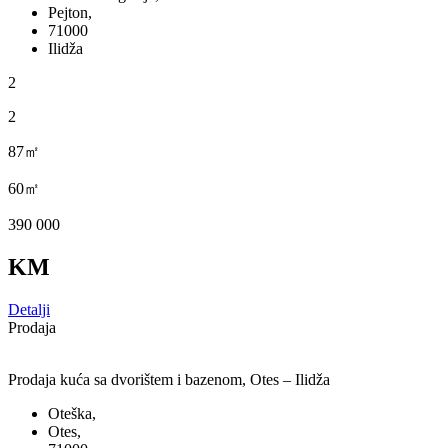
Pejton,
71000
Ilidža
2
2
87㎡
60㎡
390 000
KM
Detalji
Prodaja
Prodaja kuća sa dvorištem i bazenom, Otes – Ilidža
Oteška,
Otes,