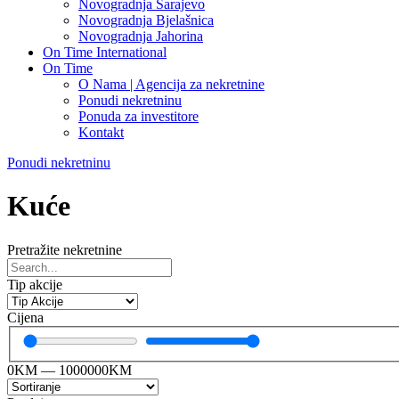
Novogradnja Sarajevo
Novogradnja Bjelašnica
Novogradnja Jahorina
On Time International
On Time
O Nama | Agencija za nekretnine
Ponudi nekretninu
Ponuda za investitore
Kontakt
Ponudi nekretninu
Kuće
Pretražite nekretnine
Tip akcije
Cijena
0
KM
—
1000000
KM