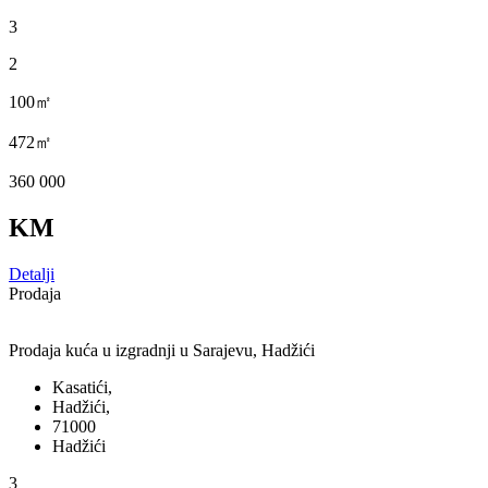
3
2
100㎡
472㎡
360 000
KM
Detalji
Prodaja
Prodaja kuća u izgradnji u Sarajevu, Hadžići
Kasatići,
Hadžići,
71000
Hadžići
3