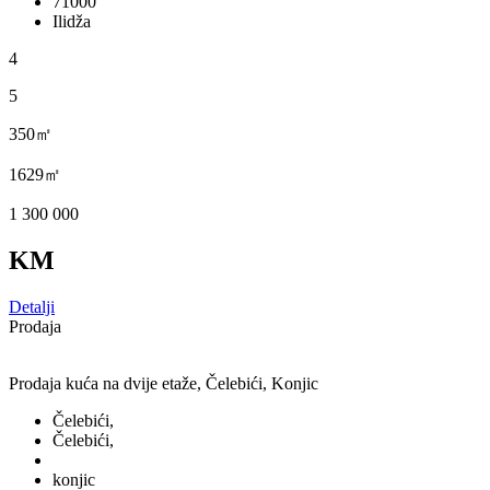
71000
Ilidža
4
5
350㎡
1629㎡
1 300 000
KM
Detalji
Prodaja
Prodaja kuća na dvije etaže, Čelebići, Konjic
Čelebići,
Čelebići,
konjic