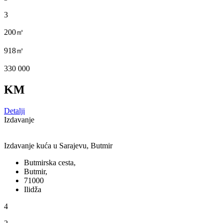
3
200㎡
918㎡
330 000
KM
Detalji
Izdavanje
Izdavanje kuća u Sarajevu, Butmir
Butmirska cesta,
Butmir,
71000
Ilidža
4