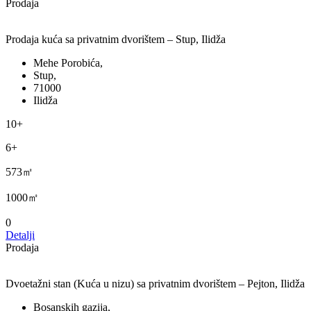
Prodaja
Prodaja kuća sa privatnim dvorištem – Stup, Ilidža
Mehe Porobića,
Stup,
71000
Ilidža
10+
6+
573㎡
1000㎡
0
Detalji
Prodaja
Dvoetažni stan (Kuća u nizu) sa privatnim dvorištem – Pejton, Ilidža
Bosanskih gazija,