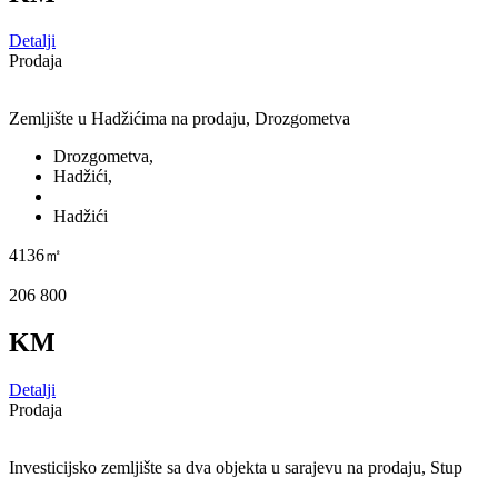
Detalji
Prodaja
Zemljište u Hadžićima na prodaju, Drozgometva
Drozgometva,
Hadžići,
Hadžići
4136㎡
206 800
KM
Detalji
Prodaja
Investicijsko zemljište sa dva objekta u sarajevu na prodaju, Stup