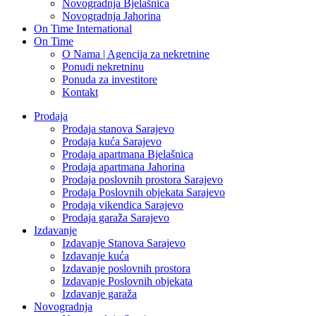
Novogradnja Bjelašnica
Novogradnja Jahorina
On Time International
On Time
O Nama | Agencija za nekretnine
Ponudi nekretninu
Ponuda za investitore
Kontakt
Prodaja
Prodaja stanova Sarajevo
Prodaja kuća Sarajevo
Prodaja apartmana Bjelašnica
Prodaja apartmana Jahorina
Prodaja poslovnih prostora Sarajevo
Prodaja Poslovnih objekata Sarajevo
Prodaja vikendica Sarajevo
Prodaja garaža Sarajevo
Izdavanje
Izdavanje Stanova Sarajevo
Izdavanje kuća
Izdavanje poslovnih prostora
Izdavanje Poslovnih objekata
Izdavanje garaža
Novogradnja