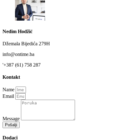
Nedim Hodžić
Džemala Bijedića 279H
info@ontime.ba
'+387 (61) 758 287
Kontakt
Name
Email
Message
Pošalji
Dodaci