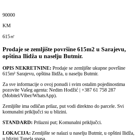
90000
KM
615㎡
Prodaje se zemljište površine 615m2 u Sarajevu,
opština Ilidža u naselju Butmir.
OPIS NEKRETNINE:
Prodaje se zemljište ukupne površine
615m² Sarajevu, opština Ilidža, u naselju Butmir.
Za sve informacije o ovoj ponudi i svim ostalim pojedinostima
pozovite Vašeg agenta: Nedim Hodžić | +387 61 758 287
(Mobitel/Viber/WhatsApp).
Zemljište ima odličan prilaz, put vodi direktno do parcele. Svi
komunalni priključci su u blizini.
STANDARD:
Prilazni put; Komunalni priključci.
LOKACIJA:
Zemljište se nalazi u naselju Butmir, u opštini Ilidža,
u blizini Tunela spasa.