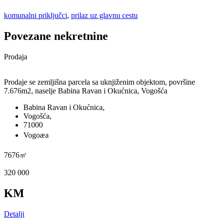
komunalni priključci
,
prilaz uz glavnu cestu
Povezane nekretnine
Prodaja
Prodaje se zemljišna parcela sa uknjiženim objektom, površine
7.676m2, naselje Babina Ravan i Okućnica, Vogošća
Babina Ravan i Okućnica,
Vogošća,
71000
Vogoæa
7676㎡
320 000
KM
Detalji