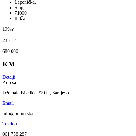
Lepenička,
Stup,
71000
Ilidža
199㎡
2351㎡
680 000
KM
Detalji
Adresa
Džemala Bijedića 279 H, Sarajevo
Email
info@ontime.ba
Telefon
061 758 287