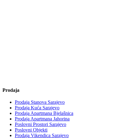
Prodaja
Prodaja Stanova Sarajevo
Prodaja Kuća Sarajevo
Prodaja Apartmana Bjelašnica
Prodaja Apartmana Jahorina
Poslovni Prostori Sarajevo
Poslovni Objekti
Prodaja Vikendica Sarajevo