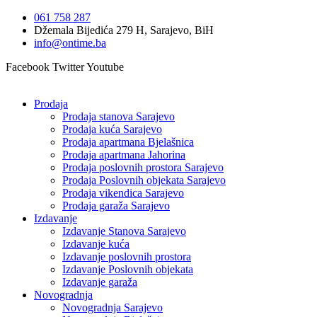
Idi
061 758 287
na
Džemala Bijedića 279 H, Sarajevo, BiH
sadržaj
info@ontime.ba
Facebook
Twitter
Youtube
Prodaja
Prodaja stanova Sarajevo
Prodaja kuća Sarajevo
Prodaja apartmana Bjelašnica
Prodaja apartmana Jahorina
Prodaja poslovnih prostora Sarajevo
Prodaja Poslovnih objekata Sarajevo
Prodaja vikendica Sarajevo
Prodaja garaža Sarajevo
Izdavanje
Izdavanje Stanova Sarajevo
Izdavanje kuća
Izdavanje poslovnih prostora
Izdavanje Poslovnih objekata
Izdavanje garaža
Novogradnja
Novogradnja Sarajevo