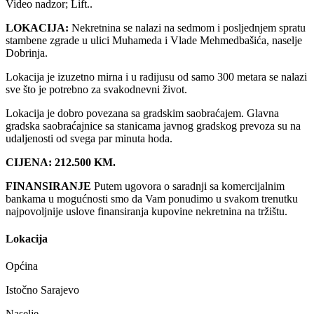
Video nadzor; Lift..
LOKACIJA:
Nekretnina se nalazi na sedmom i posljednjem spratu
stambene zgrade u ulici Muhameda i Vlade Mehmedbašića, naselje
Dobrinja.
Lokacija je izuzetno mirna i u radijusu od samo 300 metara se nalazi
sve što je potrebno za svakodnevni život.
Lokacija je dobro povezana sa gradskim saobraćajem. Glavna
gradska saobraćajnice sa stanicama javnog gradskog prevoza su na
udaljenosti od svega par minuta hoda.
CIJENA: 212.500 KM.
FINANSIRANJE
Putem ugovora o saradnji sa komercijalnim
bankama u mogućnosti smo da Vam ponudimo u svakom trenutku
najpovoljnije uslove finansiranja kupovine nekretnina na tržištu.
Lokacija
Općina
Istočno Sarajevo
Naselje