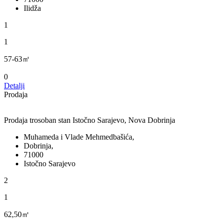
Ilidža
1
1
57-63㎡
0
Detalji
Prodaja
Prodaja trosoban stan Istočno Sarajevo, Nova Dobrinja
Muhameda i Vlade Mehmedbašića,
Dobrinja,
71000
Istočno Sarajevo
2
1
62,50㎡