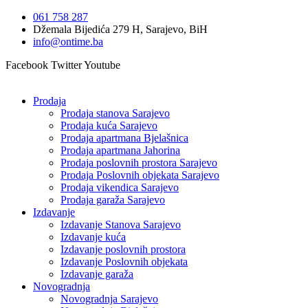
Idi
061 758 287
na
Džemala Bijedića 279 H, Sarajevo, BiH
sadržaj
info@ontime.ba
Facebook
Twitter
Youtube
Prodaja
Prodaja stanova Sarajevo
Prodaja kuća Sarajevo
Prodaja apartmana Bjelašnica
Prodaja apartmana Jahorina
Prodaja poslovnih prostora Sarajevo
Prodaja Poslovnih objekata Sarajevo
Prodaja vikendica Sarajevo
Prodaja garaža Sarajevo
Izdavanje
Izdavanje Stanova Sarajevo
Izdavanje kuća
Izdavanje poslovnih prostora
Izdavanje Poslovnih objekata
Izdavanje garaža
Novogradnja
Novogradnja Sarajevo