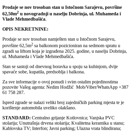
Prodaje se nov trosoban stan u Istočnom Sarajevu, površine
2
62,50m
u novogradnji u naselju Dobrinja, ul. Muhameda i
Vlade Mehmedbašića
.
OPIS NEKRETNINE:
Prodaje se nov trosoban namješten stan u Istočnom Sarajevu,
2
površine 62,5m
sa balkonom pozicioniran na sedmom spratu u
zgradi sa liftom koja je izgrađena 2025. godine, u naselju Dobrinja,
ul. Muhameda i Vlade Mehmedbašića.
Stan se sastoji od dnevnog boravka u spoju sa kuhinjom, dvije
spavaće sobe, kupatila, predsoblja i balkona.
Za sve informacije o ovoj ponudi i svim ostalim pojedinostima
pozovite Vašeg agenta: Nedim Hodžić Mob/Viber/WhatsApp +387
61 758 287.
Ispred zgrade se nalazi veliki broj zajedničkih parking mjesta te je
korištenje automobila uveliko olakšano.
STANDARD:
Centralno grijanje Kotlovnica; Vanjska PVC
stolarija; Unutrašnja drvena stolarija; Kvalitetna keramika u stanu;
Kablovska TV; Interfon; Javni parking; Ulazna vrata blindirana;