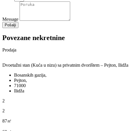
Message
Pošalji
Povezane nekretnine
Prodaja
Dvoetažni stan (Kuća u nizu) sa privatnim dvorištem – Pejton, Ilidža
Bosanskih gazija,
Pejton,
71000
Ilidža
2
2
87㎡