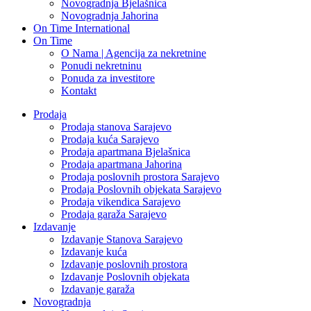
Novogradnja Bjelašnica
Novogradnja Jahorina
On Time International
On Time
O Nama | Agencija za nekretnine
Ponudi nekretninu
Ponuda za investitore
Kontakt
Prodaja
Prodaja stanova Sarajevo
Prodaja kuća Sarajevo
Prodaja apartmana Bjelašnica
Prodaja apartmana Jahorina
Prodaja poslovnih prostora Sarajevo
Prodaja Poslovnih objekata Sarajevo
Prodaja vikendica Sarajevo
Prodaja garaža Sarajevo
Izdavanje
Izdavanje Stanova Sarajevo
Izdavanje kuća
Izdavanje poslovnih prostora
Izdavanje Poslovnih objekata
Izdavanje garaža
Novogradnja