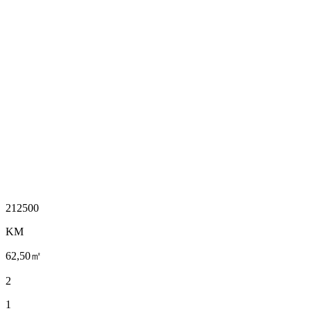
212500
KM
62,50㎡
2
1