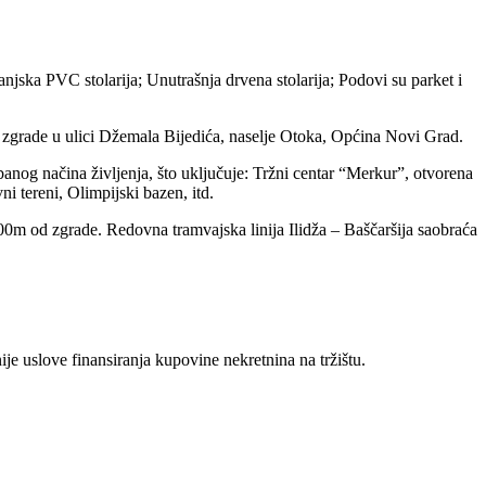
jska PVC stolarija; Unutrašnja drvena stolarija; Podovi su parket i
e zgrade u ulici Džemala Bijedića, naselje Otoka, Općina Novi Grad.
rbanog načina življenja, što uključuje: Tržni centar “Merkur”, otvorena
 tereni, Olimpijski bazen, itd.
00m od zgrade. Redovna tramvajska linija Ilidža – Baščaršija saobraća
uslove finansiranja kupovine nekretnina na tržištu.