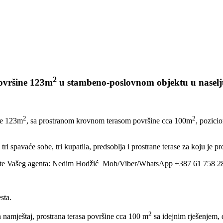
2
površine 123m
u stambeno-poslovnom objektu u naselju
2
2
ine 123m
, sa prostranom krovnom terasom površine cca 100m
, pozici
ri spavaće sobe, tri kupatila, predsoblja i prostrane terase za koju je pr
zovite Vašeg agenta: Nedim Hodžić Mob/Viber/WhatsApp +387 61 758 2
sta.
2
n namještaj, prostrana terasa površine cca 100 m
sa idejnim rješenjem, 