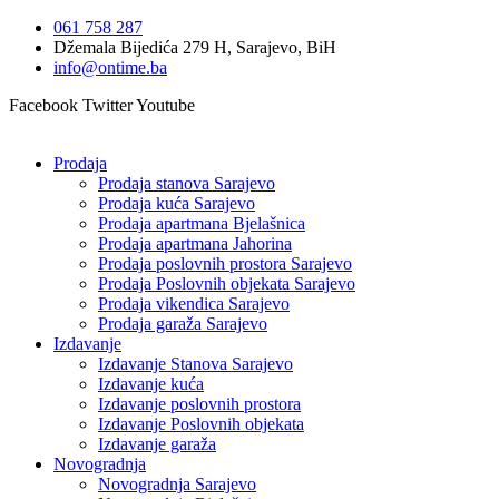
Idi
061 758 287
na
Džemala Bijedića 279 H, Sarajevo, BiH
sadržaj
info@ontime.ba
Facebook
Twitter
Youtube
Prodaja
Prodaja stanova Sarajevo
Prodaja kuća Sarajevo
Prodaja apartmana Bjelašnica
Prodaja apartmana Jahorina
Prodaja poslovnih prostora Sarajevo
Prodaja Poslovnih objekata Sarajevo
Prodaja vikendica Sarajevo
Prodaja garaža Sarajevo
Izdavanje
Izdavanje Stanova Sarajevo
Izdavanje kuća
Izdavanje poslovnih prostora
Izdavanje Poslovnih objekata
Izdavanje garaža
Novogradnja
Novogradnja Sarajevo