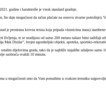
2021. godine i karakteriše je visok standard gradnje.
, što daje mogućnost da račun plaćate na osnovu stvarne potrošnje); Van
znad je prostrana krovna terasa koja pripada vlasnicima stana) stamben
eti življenja, te se uradijusu od samo 200 metara nalaze bitni sadržaji u
ak Dizdar”, brojni ugostiteljski objekti, apoteka, sportsko-rekreativni
stalim dijelovima grada, tako da je najbliže stajalište udaljeno samo 1
rije saobraća svakih 10 minuta.
ma u mogućnosti smo da Vam ponudimo u svakom trenutku najpovoljnije 