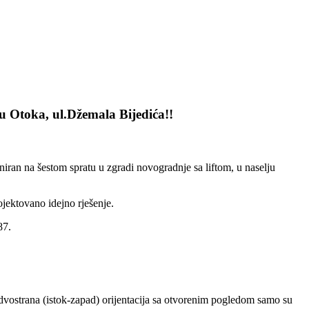
 Otoka, ul.Džemala Bijedića!!
oniran na šestom spratu u zgradi novogradnje sa liftom, u naselju
ojektovano idejno rješenje.
87.
dvostrana (istok-zapad) orijentacija sa otvorenim pogledom samo su