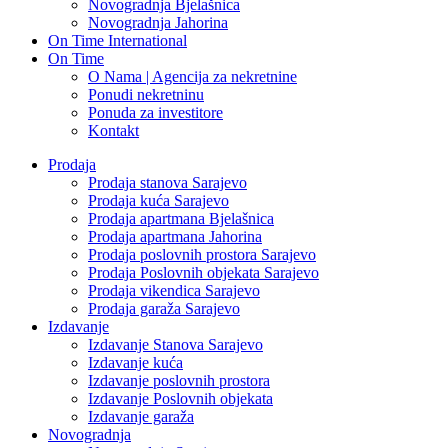
Novogradnja Bjelašnica
Novogradnja Jahorina
On Time International
On Time
O Nama | Agencija za nekretnine
Ponudi nekretninu
Ponuda za investitore
Kontakt
Prodaja
Prodaja stanova Sarajevo
Prodaja kuća Sarajevo
Prodaja apartmana Bjelašnica
Prodaja apartmana Jahorina
Prodaja poslovnih prostora Sarajevo
Prodaja Poslovnih objekata Sarajevo
Prodaja vikendica Sarajevo
Prodaja garaža Sarajevo
Izdavanje
Izdavanje Stanova Sarajevo
Izdavanje kuća
Izdavanje poslovnih prostora
Izdavanje Poslovnih objekata
Izdavanje garaža
Novogradnja