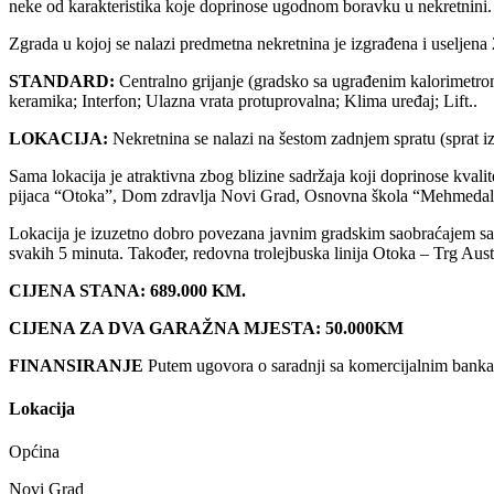
neke od karakteristika koje doprinose ugodnom boravku u nekretnini.
Zgrada u kojoj se nalazi predmetna nekretnina je izgrađena i useljena 
STANDARD:
Centralno grijanje (gradsko sa ugrađenim kalorimetrom
keramika; Interfon; Ulazna vrata protuprovalna; Klima uređaj; Lift..
LOKACIJA:
Nekretnina se nalazi na šestom zadnjem spratu (sprat i
Sama lokacija je atraktivna zbog blizine sadržaja koji doprinose kvalit
pijaca “Otoka”, Dom zdravlja Novi Grad, Osnovna škola “Mehmedalija M
Lokacija je izuzetno dobro povezana javnim gradskim saobraćajem sa o
svakih 5 minuta. Također, redovna trolejbuska linija Otoka – Trg Aust
CIJENA STANA: 689.000 KM.
CIJENA ZA DVA GARAŽNA MJESTA: 50.000KM
FINANSIRANJE
Putem ugovora o saradnji sa komercijalnim banka
Lokacija
Općina
Novi Grad