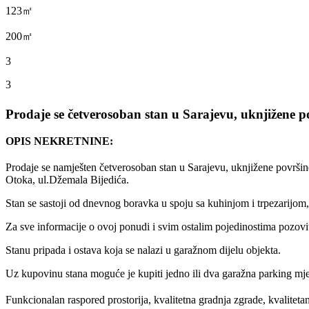
123㎡
200㎡
3
3
Prodaje se četverosoban stan u Sarajevu, uknjižene 
OPIS NEKRETNINE:
Prodaje se namješten četverosoban stan u Sarajevu, uknjižene površ
Otoka, ul.Džemala Bijedića.
Stan se sastoji od dnevnog boravka u spoju sa kuhinjom i trpezarijom, t
Za sve informacije o ovoj ponudi i svim ostalim pojedinostima po
Stanu pripada i ostava koja se nalazi u garažnom dijelu objekta.
Uz kupovinu stana moguće je kupiti jedno ili dva garažna parking mje
Funkcionalan raspored prostorija, kvalitetna gradnja zgrade, kvaliteta