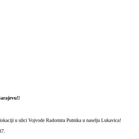
Sarajevu!!
j lokaciji u ulici Vojvode Radomira Putnika u naselju Lukavica!
87.