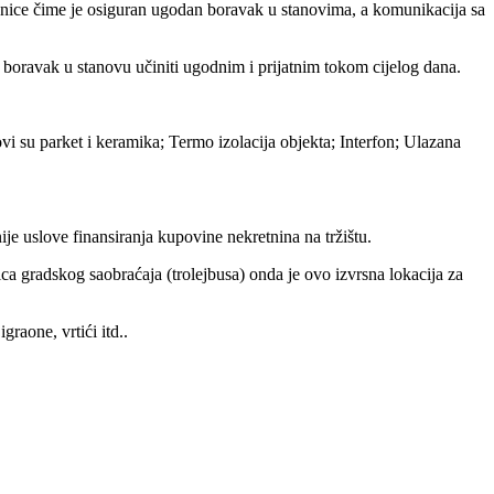
ajnice čime je osiguran ugodan boravak u stanovima, a komunikacija sa
boravak u stanovu učiniti ugodnim i prijatnim tokom cijelog dana.
ovi su parket i keramika; Termo izolacija objekta; Interfon; Ulazana
uslove finansiranja kupovine nekretnina na tržištu.
nica gradskog saobraćaja (trolejbusa) onda je ovo izvrsna lokacija za
raone, vrtići itd..