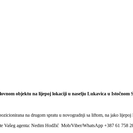
ovnom objektu na lijepoj lokaciji u naselju
Lukavica
u Istočnom 
 pozicionirana na drugom spratu u novogradnji sa liftom, na jako lijepo
zovite Vašeg agenta: Nedim Hodžić Mob/Viber/WhatsApp +387 61 758 2