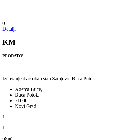
0
Detalji
KM
PRODATO!
Izdavanje dvosoban stan Sarajevo, Buća Potok
Adema Buće,
Buća Potok,
71000
Novi Grad
1
1
69㎡