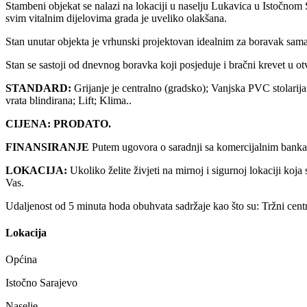
Stambeni objekat se nalazi na lokaciji u naselju Lukavica u Istočnom
svim vitalnim dijelovima grada je uveliko olakšana.
Stan unutar objekta je vrhunski projektovan idealnim za boravak sama
Stan se sastoji od dnevnog boravka koji posjeduje i bračni krevet u ot
STANDARD:
Grijanje je centralno (gradsko); Vanjska PVC stolarija;
vrata blindirana; Lift; Klima..
CIJENA: PRODATO.
FINANSIRANJE
Putem ugovora o saradnji sa komercijalnim banka
LOKACIJA:
Ukoliko želite živjeti na mirnoj i sigurnoj lokaciji koj
Vas.
Udaljenost od 5 minuta hoda obuhvata sadržaje kao što su: Tržni centri
Lokacija
Općina
Istočno Sarajevo
Naselje