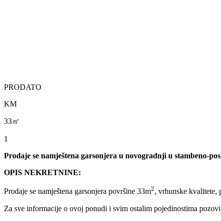
PRODATO
KM
33㎡
1
Prodaje se namještena garsonjera u novogradnji u stambeno-posl
OPIS NEKRETNINE:
2
Prodaje se namještena garsonjera površine 33m
, vrhunske kvalitete,
Za sve informacije o ovoj ponudi i svim ostalim pojedinostima po