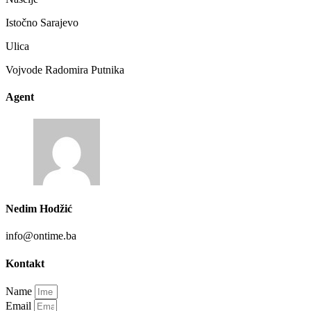
Istočno Sarajevo
Ulica
Vojvode Radomira Putnika
Agent
Nedim Hodžić
info@ontime.ba
Kontakt
Name
Email