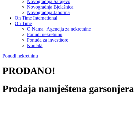
Novogradnja Sarajevo
Novogradnja Bjelašnica
Novogradnja Jahorina
On Time International
On Time
O Nama | Agencija za nekretnine
Ponudi nekretninu
Ponuda za investitore
Kontakt
Ponudi nekretninu
PRODANO!
Prodaja namještena garsonjera 