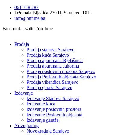
Idi
061 758 287
na
Džemala Bijedića 279 H, Sarajevo, BiH
sadržaj
info@ontime.ba
Facebook
Twitter
Youtube
Prodaja
Prodaja stanova Sarajevo
Prodaja kuća Sarajevo
Prodaja apartmana Bjelašnica
Prodaja apartmana Jahorina
Prodaja poslovnih prostora Sarajevo
Prodaja Poslovnih objekata Sarajevo
Prodaja vikendica Sarajevo
Prodaja garaža Sarajevo
Izdavanje
Izdavanje Stanova Sarajevo
Izdavanje kuća
Izdavanje poslovnih prostora
Izdavanje Poslovnih objekata
Izdavanje garaža
Novogradnja
Novogradnja Sarajevo