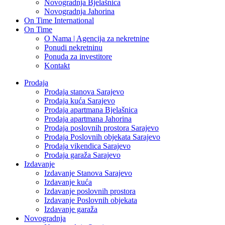
Novogradnja Bjelašnica
Novogradnja Jahorina
On Time International
On Time
O Nama | Agencija za nekretnine
Ponudi nekretninu
Ponuda za investitore
Kontakt
Prodaja
Prodaja stanova Sarajevo
Prodaja kuća Sarajevo
Prodaja apartmana Bjelašnica
Prodaja apartmana Jahorina
Prodaja poslovnih prostora Sarajevo
Prodaja Poslovnih objekata Sarajevo
Prodaja vikendica Sarajevo
Prodaja garaža Sarajevo
Izdavanje
Izdavanje Stanova Sarajevo
Izdavanje kuća
Izdavanje poslovnih prostora
Izdavanje Poslovnih objekata
Izdavanje garaža
Novogradnja