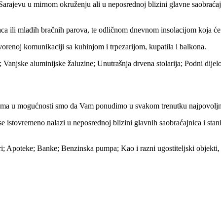
 Sarajevu u mirnom okruženju ali u neposrednoj blizini glavne saobrać
ca ili mladih bračnih parova, te odličnom dnevnom insolacijom koja će 
vorenoj komunikaciji sa kuhinjom i trpezarijom, kupatila i balkona.
 Vanjske aluminijske žaluzine; Unutrašnja drvena stolarija; Podni dijel
ma u mogućnosti smo da Vam ponudimo u svakom trenutku najpovoljnije 
a se istovremeno nalazi u neposrednoj blizini glavnih saobraćajnica i sta
; Apoteke; Banke; Benzinska pumpa; Kao i razni ugostiteljski objekti, ig