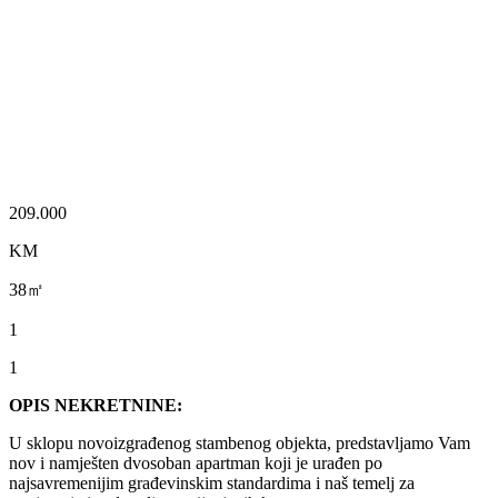
209.000
KM
38㎡
1
1
OPIS NEKRETNINE:
U sklopu novoizgrađenog stambenog objekta, predstavljamo Vam
nov i namješten dvosoban apartman koji je urađen po
najsavremenijim građevinskim standardima i naš temelj za