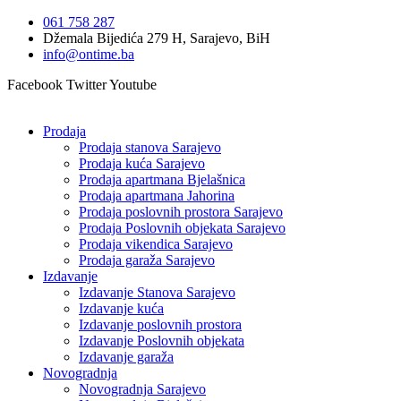
Idi
061 758 287
na
Džemala Bijedića 279 H, Sarajevo, BiH
sadržaj
info@ontime.ba
Facebook
Twitter
Youtube
Prodaja
Prodaja stanova Sarajevo
Prodaja kuća Sarajevo
Prodaja apartmana Bjelašnica
Prodaja apartmana Jahorina
Prodaja poslovnih prostora Sarajevo
Prodaja Poslovnih objekata Sarajevo
Prodaja vikendica Sarajevo
Prodaja garaža Sarajevo
Izdavanje
Izdavanje Stanova Sarajevo
Izdavanje kuća
Izdavanje poslovnih prostora
Izdavanje Poslovnih objekata
Izdavanje garaža
Novogradnja
Novogradnja Sarajevo