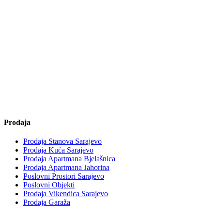
Prodaja
Prodaja Stanova Sarajevo
Prodaja Kuća Sarajevo
Prodaja Apartmana Bjelašnica
Prodaja Apartmana Jahorina
Poslovni Prostori Sarajevo
Poslovni Objekti
Prodaja Vikendica Sarajevo
Prodaja Garaža