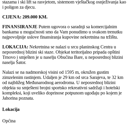
stazama i ski lift sa rasvjetom, sistemom vještačkog osnježivanja kao
i poligon za djecu.
CIJENA: 209.000 KM.
FINANSIRANJE
Putem ugovora o saradnji sa komercijalnim
bankama u mogućnosti smo da Vam ponudimo u svakom trenutku
najpovoljnije uslove finansiranja kupovine nekretnina na tržištu.
LOKACIJA:
Nekretnina se nalazi u srcu planinskog Centra u
neposrednoj blizini ski staze. Objekat teritorijalno pripada opštini
Trnovo i smješten je u naselju Obućina Bare, u neposrednoj blizini
naselja Šator.
Nalazi se na nadmorskoj visini od 1595 m, okružen gustim
zimzelenim rastinjem. Udaljen je 29 km od srca Sarajeva, te 32 km
od najbližeg Međunarodnog aerodroma. U neposrednoj blizini
objekta su smješteni brojni sportsko rekreativni sadržaji i hotelski
kompleksi, koji uveliko doprinose potpunom ugođaju po kojem je
Jahorina poznata.
Lokacija
Općina