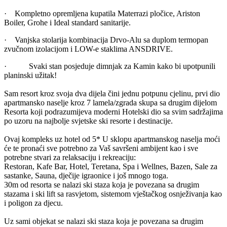
· Kompletno opremljena kupatila Materrazi pločice, Ariston
Boiler, Grohe i Ideal standard sanitarije.
· Vanjska stolarija kombinacija Drvo-Alu sa duplom termopan
zvučnom izolacijom i LOW-e staklima ANSDRIVE.
· Svaki stan posjeduje dimnjak za Kamin kako bi upotpunili
planinski užitak!
Sam resort kroz svoja dva dijela čini jednu potpunu cjelinu, prvi dio
apartmansko naselje kroz 7 lamela/zgrada skupa sa drugim dijelom
Resorta koji podrazumijeva moderni Hotelski dio sa svim sadržajima
po uzoru na najbolje svjetske ski resorte i destinacije.
Ovaj kompleks uz hotel od 5* U sklopu apartmanskog naselja moći
će te pronaći sve potrebno za Vaš savršeni ambijent kao i sve
potrebne stvari za relaksaciju i rekreaciju:
Restoran, Kafe Bar, Hotel, Teretana, Spa i Wellnes, Bazen, Sale za
sastanke, Sauna, dječije igraonice i još mnogo toga.
30m od resorta se nalazi ski staza koja je povezana sa drugim
stazama i ski lift sa rasvjetom, sistemom vještačkog osnježivanja kao
i poligon za djecu.
Uz sami objekat se nalazi ski staza koja je povezana sa drugim