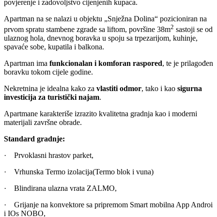
povjerenje i zadovoljstvo cijenjenih kupaca.
Apartman na se nalazi u objektu „Snježna Dolina“ pozicioniran na
2
prvom spratu stambene zgrade sa liftom, površine 38m
sastoji se od
ulaznog hola, dnevnog boravka u spoju sa trpezarijom, kuhinje,
spavaće sobe, kupatila i balkona.
Apartman ima
funkcionalan i komforan raspored
, te je prilagođen
boravku tokom cijele godine.
Nekretnina je idealna kako za
vlastiti odmor
, tako i kao
sigurna
investicija za turistički najam
.
Apartmane karakteriše izrazito kvalitetna gradnja kao i moderni
materijali završne obrade.
Standard gradnje:
· Prvoklasni hrastov parket,
· Vrhunska Termo izolacija(Termo blok i vuna)
· Blindirana ulazna vrata ZALMO,
· Grijanje na konvektore sa pripremom Smart mobilna App Androi
i IOs NOBO,