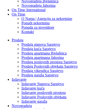
Novogradnja Bjelašnica
Novogradnja Jahorina
On Time International
On Time
O Nama | Agencija za nekretnine
Ponudi nekretninu
Ponuda za investitore
Kontakt
Prodaja
Prodaja stanova Sarajevo
Prodaja kuća Sarajevo
Prodaja apartmana Bjelašnica
Prodaja apartmana Jahorina
Prodaja poslovnih prostora Sarajevo
Prodaja Poslovnih objekata Sarajevo
Prodaja vikendica Sarajevo
Prodaja garaža Sarajevo
Izdavanje
Izdavanje Stanova Sarajevo
Izdavanje kuća
Izdavanje poslovnih prostora
Izdavanje Poslovnih objekata
Izdavanje garaža
Novogradnja