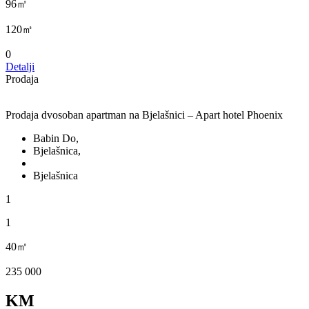
96㎡
120㎡
0
Detalji
Prodaja
Prodaja dvosoban apartman na Bjelašnici – Apart hotel Phoenix
Babin Do,
Bjelašnica,
Bjelašnica
1
1
40㎡
235 000
KM