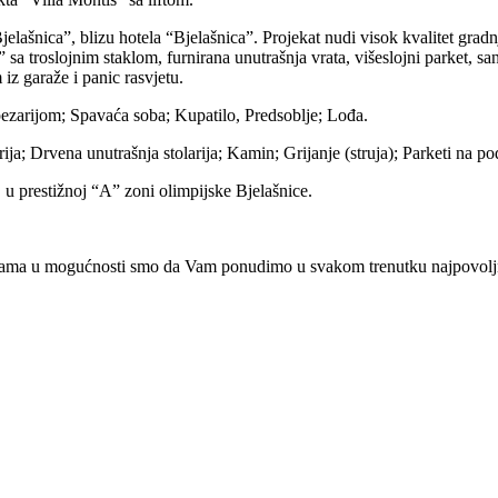
 Bjelašnica”, blizu hotela “Bjelašnica”. Projekat nudi visok kvalitet 
lojnim staklom, furnirana unutrašnja vrata, višeslojni parket, san
 iz garaže i panic rasvjetu.
pezarijom; Spavaća soba; Kupatilo, Predsoblje; Lođa.
ja; Drvena unutrašnja stolarija; Kamin; Grijanje (struja); Parketi na p
u prestižnoj “A” zoni olimpijske Bjelašnice.
ama u mogućnosti smo da Vam ponudimo u svakom trenutku najpovoljnije