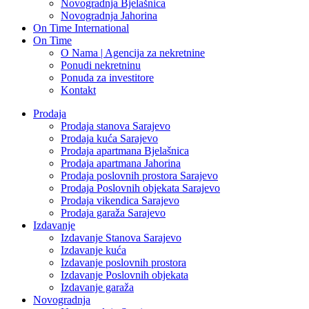
Novogradnja Bjelašnica
Novogradnja Jahorina
On Time International
On Time
O Nama | Agencija za nekretnine
Ponudi nekretninu
Ponuda za investitore
Kontakt
Prodaja
Prodaja stanova Sarajevo
Prodaja kuća Sarajevo
Prodaja apartmana Bjelašnica
Prodaja apartmana Jahorina
Prodaja poslovnih prostora Sarajevo
Prodaja Poslovnih objekata Sarajevo
Prodaja vikendica Sarajevo
Prodaja garaža Sarajevo
Izdavanje
Izdavanje Stanova Sarajevo
Izdavanje kuća
Izdavanje poslovnih prostora
Izdavanje Poslovnih objekata
Izdavanje garaža
Novogradnja