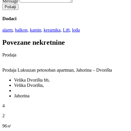
Message
Pošalji
Dodaci
alarm
,
balkon
,
kamin
,
keramika
,
Lift
,
lođa
Povezane nekretnine
Prodaja
Prodaja Luksuzan petosoban apartman, Jahorina – Dvorišta
Velika Dvorišta bb,
Velika Dvorišta,
Jahorina
4
2
96㎡