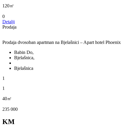
120㎡
0
Detalji
Prodaja
Prodaja dvosoban apartman na Bjelašnici – Apart hotel Phoenix
Babin Do,
Bjelašnica,
Bjelašnica
1
1
40㎡
235 000
KM