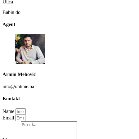
Ulica
Babin do
Agent
Armin Mehović
info@ontime.ba
Kontakt
Name
Email