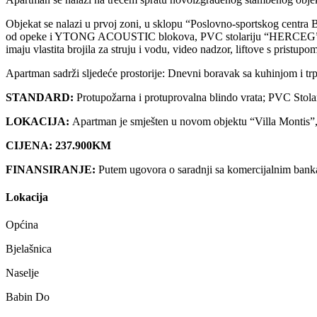
Objekat se nalazi u prvoj zoni, u sklopu “Poslovno-sportskog centra
od opeke i YTONG ACOUSTIC blokova, PVC stolariju “HERCEG” sa tros
imaju vlastita brojila za struju i vodu, video nadzor, liftove s pristupom
Apartman sadrži sljedeće prostorije: Dnevni boravak sa kuhinjom i tr
STANDARD:
Protupožarna i protuprovalna blindo vrata; PVC Stolari
LOKACIJA:
Apartman je smješten u novom objektu “Villa Montis”, 
CIJENA: 237.900KM
FINANSIRANJE:
Putem ugovora o saradnji sa komercijalnim bank
Lokacija
Općina
Bjelašnica
Naselje
Babin Do