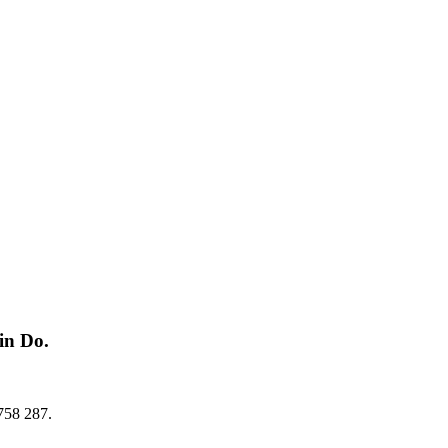
in Do.
758 287.