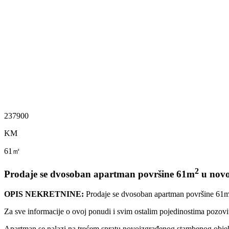
237900
KM
61㎡
2
Prodaje se dvosoban apartman površine 61m
u novo
OPIS NEKRETNINE:
Prodaje se dvosoban apartman površine 61m
Za sve informacije o ovoj ponudi i svim ostalim pojedinostima pozo
Apartman se nalazi na trećem spratu novoizgrađenog stambenog objekt