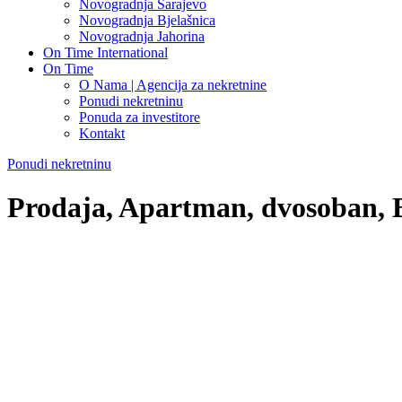
Novogradnja Sarajevo
Novogradnja Bjelašnica
Novogradnja Jahorina
On Time International
On Time
O Nama | Agencija za nekretnine
Ponudi nekretninu
Ponuda za investitore
Kontakt
Ponudi nekretninu
Prodaja, Apartman, dvosoban, B