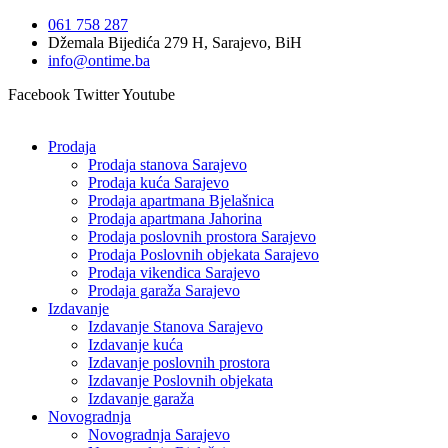
Idi
061 758 287
na
Džemala Bijedića 279 H, Sarajevo, BiH
sadržaj
info@ontime.ba
Facebook
Twitter
Youtube
Prodaja
Prodaja stanova Sarajevo
Prodaja kuća Sarajevo
Prodaja apartmana Bjelašnica
Prodaja apartmana Jahorina
Prodaja poslovnih prostora Sarajevo
Prodaja Poslovnih objekata Sarajevo
Prodaja vikendica Sarajevo
Prodaja garaža Sarajevo
Izdavanje
Izdavanje Stanova Sarajevo
Izdavanje kuća
Izdavanje poslovnih prostora
Izdavanje Poslovnih objekata
Izdavanje garaža
Novogradnja
Novogradnja Sarajevo