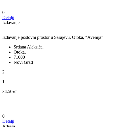
0
Detalji
Izdavanje
Izdavanje poslovni prostor u Sarajevu, Otoka, “Avenija”
Srđana Aleksića,
Otoka,
71000
Novi Grad
2
1
34,50㎡
0
Detalji
Adresa