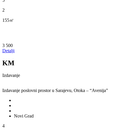
5
2
155㎡
3 500
Detalji
KM
Izdavanje
Izdavanje poslovni prostor u Sarajevu, Otoka – “Avenija”
Novi Grad
4