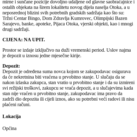
mirne i sunčane pozicije dovoljno udaljene od glavne saobraćajnice i
ostalih objekata na širem lokalitetu novog dijela naselja Otoka, a u
neposrednoj blizini svih potrebnih gradskih sadržaja kao što su:
Tržni Centar Bingo, Dom Zdravlja Kumrovec, Olimpijski Bazen
Sarajevo, banke, apoteke, Pijaca Otoka, vjerski objekti, kao i mnogi
drugi sadržaji.
CIJENA: NA UPIT.
Prostor se izdaje izključivo na duži vremenski period. Uslov najma
je depozit u iznosu jedne mjesečne kirije.
Depozit:
Depozit je određena suma novca kojom se zakupodavac osigurava
da će nekretnina biti vraćena u prvobitno stanje. U slučaju da se
nakon izlaska zakupca, stan vratio u prvobitno stanje i da su izmireni
svi režijski troškovi, zakupcu se vraća depozit, a u slučajevima kada
stan nije vraćen u prvobitno stanje, zakupodavac ima pravo da
zadrži dio depozita ili cijeli iznos, ako su potrebni veći radovi ili nisu
plaćeni računi.
Lokacija
Općina