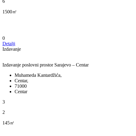
6
1500㎡
0
Detalji
Izdavanje
Izdavanje poslovni prostor Sarajevo – Centar
Muhameda Kantardžića,
Centar,
71000
Centar
3
2
145㎡