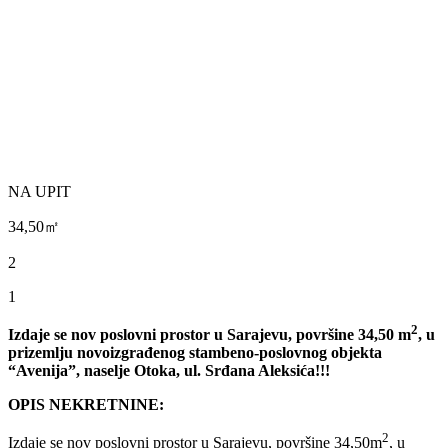
NA UPIT
34,50㎡
2
1
2
Izdaje se nov poslovni prostor u Sarajevu, površine 34,50 m
, u
prizemlju novoizgrađenog stambeno-poslovnog objekta
“Avenija”, naselje Otoka, ul. Srđana Aleksića!!!
OPIS NEKRETNINE:
2
Izdaje se nov poslovni prostor u Sarajevu, površine 34,50m
, u