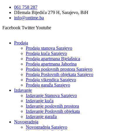
Idi
061 758 287
na
Džemala Bijedića 279 H, Sarajevo, BiH
sadržaj
info@ontime.ba
Facebook
Twitter
Youtube
Prodaja
Prodaja stanova Sarajevo
Prodaja kuća Sarajevo
Prodaja apartmana Bjelašnica
Prodaja apartmana Jahorina
Prodaja poslovnih prostora Sarajevo
Prodaja Poslovnih objekata Sarajevo
Prodaja vikendica Sarajevo
Prodaja garaža Sarajevo
Izdavanje
Izdavanje Stanova Sarajevo
Izdavanje kuća
Izdavanje poslovnih prostora
Izdavanje Poslovnih objekata
Izdavanje garaža
Novogradnja
Novogradnja Sarajevo