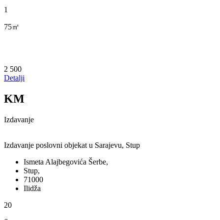
1
75㎡
2 500
Detalji
KM
Izdavanje
Izdavanje poslovni objekat u Sarajevu, Stup
Ismeta Alajbegovića Šerbe,
Stup,
71000
Ilidža
20