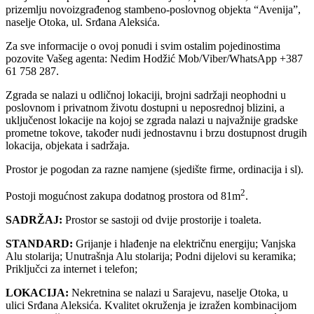
prizemlju novoizgrađenog stambeno-poslovnog objekta “Avenija”,
naselje Otoka, ul. Srđana Aleksića.
Za sve informacije o ovoj ponudi i svim ostalim pojedinostima
pozovite Vašeg agenta: Nedim Hodžić Mob/Viber/WhatsApp +387
61 758 287.
Zgrada se nalazi u odličnoj lokaciji, brojni sadržaji neophodni u
poslovnom i privatnom životu dostupni u neposrednoj blizini, a
uključenost lokacije na kojoj se zgrada nalazi u najvažnije gradske
prometne tokove, također nudi jednostavnu i brzu dostupnost drugih
lokacija, objekata i sadržaja.
Prostor je pogodan za razne namjene (sjedište firme, ordinacija i sl).
2
Postoji mogućnost zakupa dodatnog prostora od 81m
.
SADRŽAJ:
Prostor se sastoji od dvije prostorije i toaleta.
STANDARD:
Grijanje i hlađenje na električnu energiju; Vanjska
Alu stolarija; Unutrašnja Alu stolarija; Podni dijelovi su keramika;
Priključci za internet i telefon;
LOKACIJA:
Nekretnina se nalazi u Sarajevu, naselje Otoka, u
ulici Srđana Aleksića. Kvalitet okruženja je izražen kombinacijom