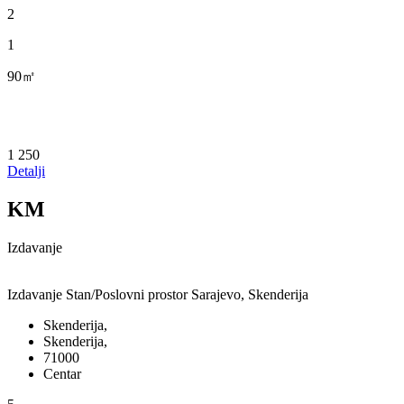
2
1
90㎡
1 250
Detalji
KM
Izdavanje
Izdavanje Stan/Poslovni prostor Sarajevo, Skenderija
Skenderija,
Skenderija,
71000
Centar