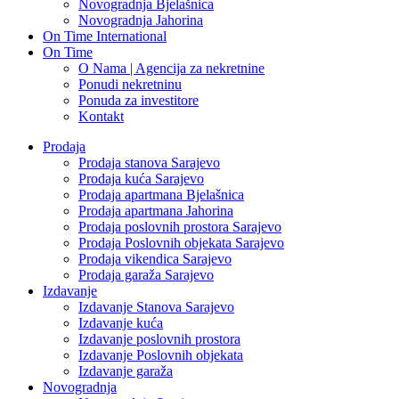
Novogradnja Bjelašnica
Novogradnja Jahorina
On Time International
On Time
O Nama | Agencija za nekretnine
Ponudi nekretninu
Ponuda za investitore
Kontakt
Prodaja
Prodaja stanova Sarajevo
Prodaja kuća Sarajevo
Prodaja apartmana Bjelašnica
Prodaja apartmana Jahorina
Prodaja poslovnih prostora Sarajevo
Prodaja Poslovnih objekata Sarajevo
Prodaja vikendica Sarajevo
Prodaja garaža Sarajevo
Izdavanje
Izdavanje Stanova Sarajevo
Izdavanje kuća
Izdavanje poslovnih prostora
Izdavanje Poslovnih objekata
Izdavanje garaža
Novogradnja