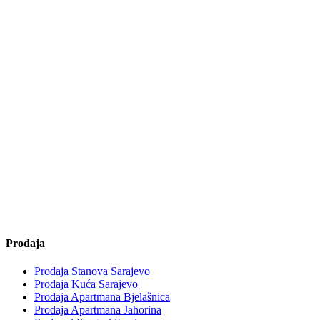
Prodaja
Prodaja Stanova Sarajevo
Prodaja Kuća Sarajevo
Prodaja Apartmana Bjelašnica
Prodaja Apartmana Jahorina