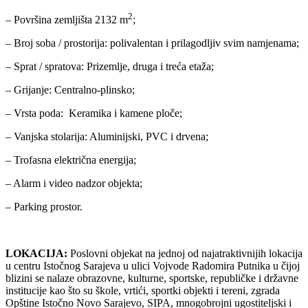
2
– Površina zemljišta 2132 m
;
– Broj soba / prostorija: polivalentan i prilagodljiv svim namjenama;
– Sprat / spratova: Prizemlje, druga i treća etaža;
– Grijanje: Centralno-plinsko;
– Vrsta poda: Keramika i kamene ploče;
– Vanjska stolarija: Aluminijski, PVC i drvena;
– Trofasna električna energija;
– Alarm i video nadzor objekta;
– Parking prostor.
LOKACIJA:
Poslovni objekat na jednoj od najatraktivnijih lokacija
u centru Istočnog Sarajeva u ulici Vojvode Radomira Putnika u čijoj
blizini se nalaze obrazovne, kulturne, sportske, republičke i državne
institucije kao što su škole, vrtići, sportki objekti i tereni, zgrada
Opštine Istočno Novo Sarajevo, SIPA, mnogobrojni ugostiteljski i