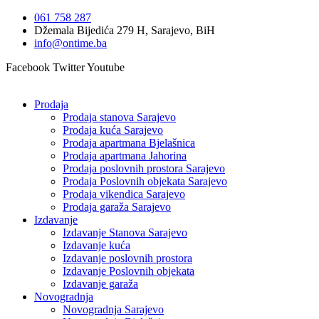
Idi
061 758 287
na
Džemala Bijedića 279 H, Sarajevo, BiH
sadržaj
info@ontime.ba
Facebook
Twitter
Youtube
Prodaja
Prodaja stanova Sarajevo
Prodaja kuća Sarajevo
Prodaja apartmana Bjelašnica
Prodaja apartmana Jahorina
Prodaja poslovnih prostora Sarajevo
Prodaja Poslovnih objekata Sarajevo
Prodaja vikendica Sarajevo
Prodaja garaža Sarajevo
Izdavanje
Izdavanje Stanova Sarajevo
Izdavanje kuća
Izdavanje poslovnih prostora
Izdavanje Poslovnih objekata
Izdavanje garaža
Novogradnja
Novogradnja Sarajevo