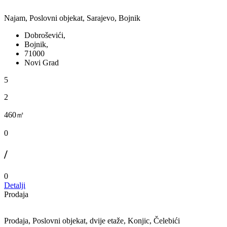
Najam, Poslovni objekat, Sarajevo, Bojnik
Dobroševići,
Bojnik,
71000
Novi Grad
5
2
460㎡
0
/
0
Detalji
Prodaja
Prodaja, Poslovni objekat, dvije etaže, Konjic, Čelebići