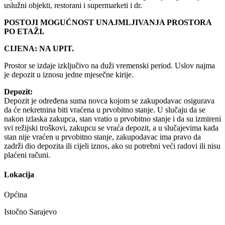
uslužni objekti, restorani i supermarketi i dr.
POSTOJI MOGUĆNOST UNAJMLJIVANJA PROSTORA
PO ETAŽI.
CIJENA: NA UPIT.
Prostor se izdaje izključivo na duži vremenski period. Uslov najma
je depozit u iznosu jedne mjesečne kirije.
Depozit:
Depozit je određena suma novca kojom se zakupodavac osigurava
da će nekretnina biti vraćena u prvobitno stanje. U slučaju da se
nakon izlaska zakupca, stan vratio u prvobitno stanje i da su izmireni
svi režijski troškovi, zakupcu se vraća depozit, a u slučajevima kada
stan nije vraćen u prvobitno stanje, zakupodavac ima pravo da
zadrži dio depozita ili cijeli iznos, ako su potrebni veći radovi ili nisu
plaćeni računi.
Lokacija
Općina
Istočno Sarajevo