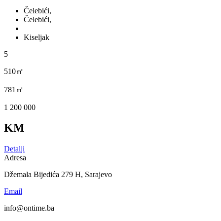
Čelebići,
Čelebići,
Kiseljak
5
510㎡
781㎡
1 200 000
KM
Detalji
Adresa
Džemala Bijedića 279 H, Sarajevo
Email
info@ontime.ba