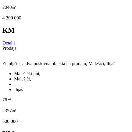
2040㎡
4 300 000
KM
Detalji
Prodaja
Zemljište sa dva poslovna objekta na prodaju, Malešići, Ilijaš
Malešićki put,
Malešići,
Ilijaš
76㎡
2357㎡
500 000