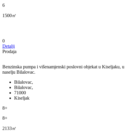
6
1500㎡
0
Detalji
Prodaja
Benzinska pumpa i višenamjenski poslovni objekat u Kiseljaku, u
naselju Bilalovac.
Bilalovac,
Bilalovac,
71000
Kiseljak
8+
8+
2133㎡