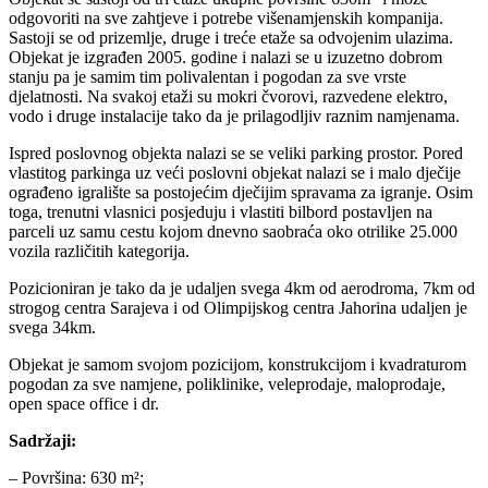
odgovoriti na sve zahtjeve i potrebe višenamjenskih kompanija.
Sastoji se od prizemlje, druge i treće etaže sa odvojenim ulazima.
Objekat je izgrađen 2005. godine i nalazi se u izuzetno dobrom
stanju pa je samim tim polivalentan i pogodan za sve vrste
djelatnosti. Na svakoj etaži su mokri čvorovi, razvedene elektro,
vodo i druge instalacije tako da je prilagodljiv raznim namjenama.
Ispred poslovnog objekta nalazi se se veliki parking prostor. Pored
vlastitog parkinga uz veći poslovni objekat nalazi se i malo dječije
ograđeno igralište sa postojećim dječijim spravama za igranje. Osim
toga, trenutni vlasnici posjeduju i vlastiti bilbord postavljen na
parceli uz samu cestu kojom dnevno saobraća oko otrilike 25.000
vozila različitih kategorija.
Pozicioniran je tako da je udaljen svega 4km od aerodroma, 7km od
strogog centra Sarajeva i od Olimpijskog centra Jahorina udaljen je
svega 34km.
Objekat je samom svojom pozicijom, konstrukcijom i kvadraturom
pogodan za sve namjene, poliklinike, veleprodaje, maloprodaje,
open space office i dr.
Sadržaji:
– Površina: 630 m²;