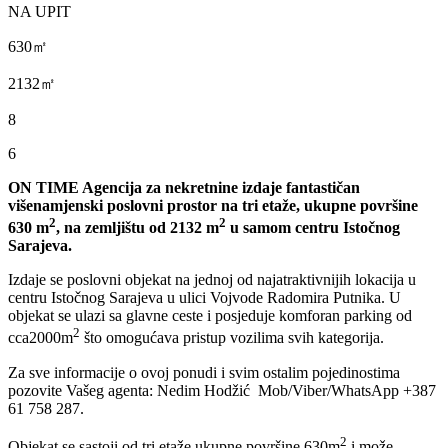
NA UPIT
630㎡
2132㎡
8
6
ON TIME Agencija za nekretnine izdaje fantastičan
višenamjenski poslovni prostor na tri etaže, ukupne površine
2
2
630 m
, na zemljištu od 2132 m
u samom centru Istočnog
Sarajeva.
Izdaje se poslovni objekat na jednoj od najatraktivnijih lokacija u
centru Istočnog Sarajeva u ulici Vojvode Radomira Putnika. U
objekat se ulazi sa glavne ceste i posjeduje komforan parking od
2
cca2000m
što omogućava pristup vozilima svih kategorija.
Za sve informacije o ovoj ponudi i svim ostalim pojedinostima
pozovite Vašeg agenta: Nedim Hodžić Mob/Viber/WhatsApp +387
61 758 287.
2
Objekat se sastoji od tri etaže ukupne površine 630m
i može