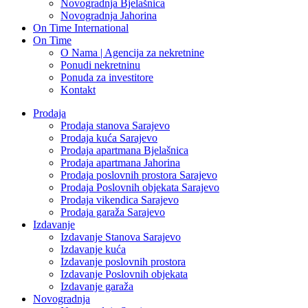
Novogradnja Bjelašnica
Novogradnja Jahorina
On Time International
On Time
O Nama | Agencija za nekretnine
Ponudi nekretninu
Ponuda za investitore
Kontakt
Prodaja
Prodaja stanova Sarajevo
Prodaja kuća Sarajevo
Prodaja apartmana Bjelašnica
Prodaja apartmana Jahorina
Prodaja poslovnih prostora Sarajevo
Prodaja Poslovnih objekata Sarajevo
Prodaja vikendica Sarajevo
Prodaja garaža Sarajevo
Izdavanje
Izdavanje Stanova Sarajevo
Izdavanje kuća
Izdavanje poslovnih prostora
Izdavanje Poslovnih objekata
Izdavanje garaža
Novogradnja