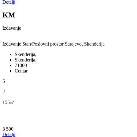
Detalji
KM
Izdavanje
Izdavanje Stan/Poslovni prostor Sarajevo, Skenderija
Skenderija,
Skenderija,
71000
Centar
5
2
155㎡
3 500
Detalji