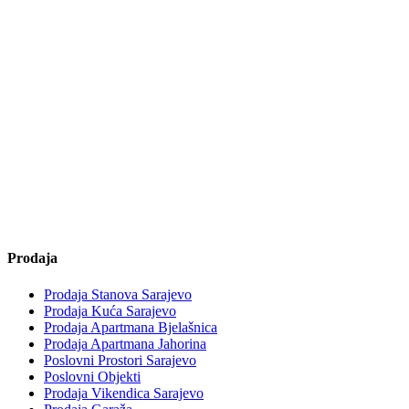
Prodaja
Prodaja Stanova Sarajevo
Prodaja Kuća Sarajevo
Prodaja Apartmana Bjelašnica
Prodaja Apartmana Jahorina
Poslovni Prostori Sarajevo
Poslovni Objekti
Prodaja Vikendica Sarajevo