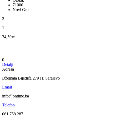
Otoka,
71000
Novi Grad
2
1
34,50㎡
0
Detalji
Adresa
Džemala Bijedića 279 H, Sarajevo
Email
info@ontime.ba
Telefon
061 758 287