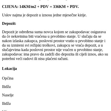
CIJENA: 14KM/m2 + PDV = 336KM + PDV.
Uslov najma je depozit u iznosu jedne mjesečne kirije.
Depozit:
Depozit je određena suma novca kojom se zakupodavac osigurava
da će nekretnina biti vraćena u prvobitno stanje. U slučaju da se
nakon izlaska zakupca, poslovni prostor vratio u prvobitno stanje i
da su izmireni svi režijski troškovi, zakupcu se vraća depozit, a u
slučajevima kada poslovni prostor nije vraćen u prvobitno stanje,
zakupodavac ima pravo da zadrži dio depozita ili cijeli iznos, ako su
potrebni veći radovi ili nisu plaćeni računi.
Lokacija
Općina
Ilidža
Naselje
Ilidža