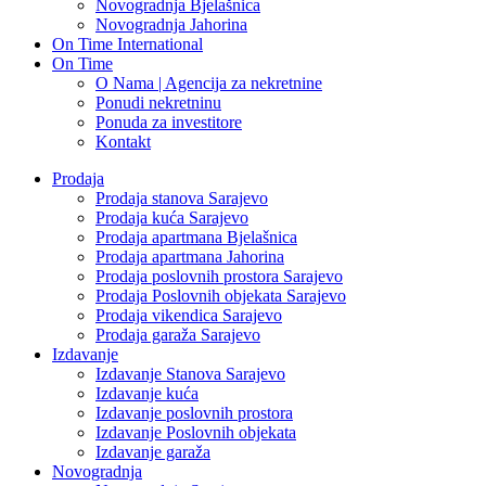
Novogradnja Bjelašnica
Novogradnja Jahorina
On Time International
On Time
O Nama | Agencija za nekretnine
Ponudi nekretninu
Ponuda za investitore
Kontakt
Prodaja
Prodaja stanova Sarajevo
Prodaja kuća Sarajevo
Prodaja apartmana Bjelašnica
Prodaja apartmana Jahorina
Prodaja poslovnih prostora Sarajevo
Prodaja Poslovnih objekata Sarajevo
Prodaja vikendica Sarajevo
Prodaja garaža Sarajevo
Izdavanje
Izdavanje Stanova Sarajevo
Izdavanje kuća
Izdavanje poslovnih prostora
Izdavanje Poslovnih objekata
Izdavanje garaža
Novogradnja