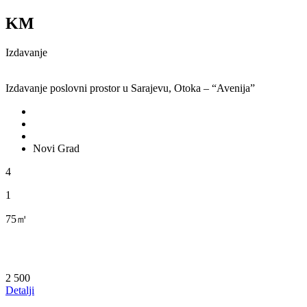
KM
Izdavanje
Izdavanje poslovni prostor u Sarajevu, Otoka – “Avenija”
Novi Grad
4
1
75㎡
2 500
Detalji