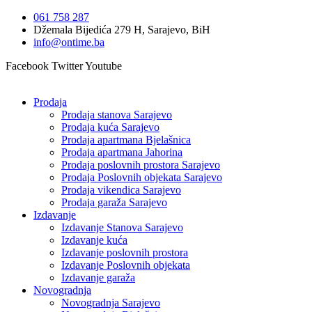
Idi
061 758 287
na
Džemala Bijedića 279 H, Sarajevo, BiH
sadržaj
info@ontime.ba
Facebook
Twitter
Youtube
Prodaja
Prodaja stanova Sarajevo
Prodaja kuća Sarajevo
Prodaja apartmana Bjelašnica
Prodaja apartmana Jahorina
Prodaja poslovnih prostora Sarajevo
Prodaja Poslovnih objekata Sarajevo
Prodaja vikendica Sarajevo
Prodaja garaža Sarajevo
Izdavanje
Izdavanje Stanova Sarajevo
Izdavanje kuća
Izdavanje poslovnih prostora
Izdavanje Poslovnih objekata
Izdavanje garaža
Novogradnja
Novogradnja Sarajevo