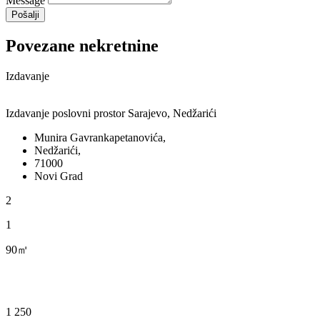
Message
Pošalji
Povezane nekretnine
Izdavanje
Izdavanje poslovni prostor Sarajevo, Nedžarići
Munira Gavrankapetanovića,
Nedžarići,
71000
Novi Grad
2
1
90㎡
1 250