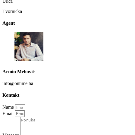
Ulica
Tvornička
Agent
Armin Mehović
info@ontime.ba
Kontakt
Name
Email