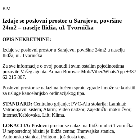
KM
Izdaje se poslovni prostor u Sarajevu, površine
24m2 – naselje Ilidža, ul. Tvornička
OPIS NEKRETNINE:
Izdaje se poslovni prostor u Sarajevu, površine 24m2 u naselju
Ilidža, ul. Tvornička
Za sve informacije o ovoj ponudi i svim ostalim pojedinostima
pozovite Vašeg agenta: Adnan Borovac Mob/Viber/WhatsApp +387
62 215 807.
Poslovni prostor se nalazi na trećem spratu zgrade i može se koristiti
za usluge kancelarijsko-ordinacijskog tipa.
STANDARD:
Centralno grijanje; PVC-Alu stolarija; Laminat;
Vatrodojavni sistem; Alarm; Video nadzor; Zajednički mokri čvor;
Internet/Kablovska, Lift; Klima.
LOKACIJA:
Poslovni prostor se nalazi na Ilidži u ulici Tvornička.
U neposrednoj blizini je Ilidža centar, Tramvajska stanica,
Autobuska stanica, Poligon i još dosta toga.