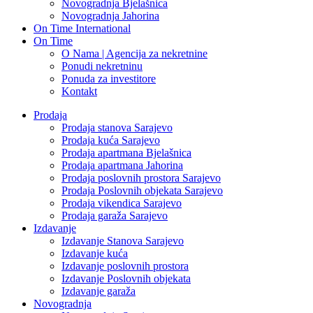
Novogradnja Bjelašnica
Novogradnja Jahorina
On Time International
On Time
O Nama | Agencija za nekretnine
Ponudi nekretninu
Ponuda za investitore
Kontakt
Prodaja
Prodaja stanova Sarajevo
Prodaja kuća Sarajevo
Prodaja apartmana Bjelašnica
Prodaja apartmana Jahorina
Prodaja poslovnih prostora Sarajevo
Prodaja Poslovnih objekata Sarajevo
Prodaja vikendica Sarajevo
Prodaja garaža Sarajevo
Izdavanje
Izdavanje Stanova Sarajevo
Izdavanje kuća
Izdavanje poslovnih prostora
Izdavanje Poslovnih objekata
Izdavanje garaža
Novogradnja