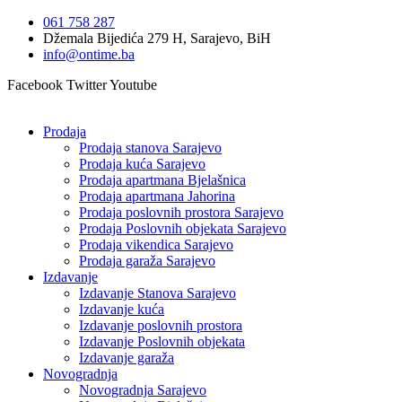
Idi
061 758 287
na
Džemala Bijedića 279 H, Sarajevo, BiH
sadržaj
info@ontime.ba
Facebook
Twitter
Youtube
Prodaja
Prodaja stanova Sarajevo
Prodaja kuća Sarajevo
Prodaja apartmana Bjelašnica
Prodaja apartmana Jahorina
Prodaja poslovnih prostora Sarajevo
Prodaja Poslovnih objekata Sarajevo
Prodaja vikendica Sarajevo
Prodaja garaža Sarajevo
Izdavanje
Izdavanje Stanova Sarajevo
Izdavanje kuća
Izdavanje poslovnih prostora
Izdavanje Poslovnih objekata
Izdavanje garaža
Novogradnja
Novogradnja Sarajevo