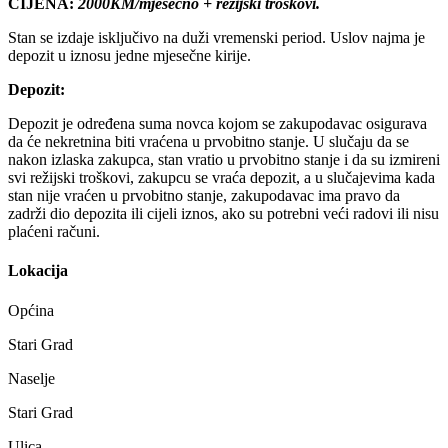
CIJENA:
2000KM/mjesečno + režijski troškovi.
Stan se izdaje isključivo na duži vremenski period. Uslov najma je
depozit u iznosu jedne mjesečne kirije.
Depozit:
Depozit je određena suma novca kojom se zakupodavac osigurava
da će nekretnina biti vraćena u prvobitno stanje. U slučaju da se
nakon izlaska zakupca, stan vratio u prvobitno stanje i da su izmireni
svi režijski troškovi, zakupcu se vraća depozit, a u slučajevima kada
stan nije vraćen u prvobitno stanje, zakupodavac ima pravo da
zadrži dio depozita ili cijeli iznos, ako su potrebni veći radovi ili nisu
plaćeni računi.
Lokacija
Općina
Stari Grad
Naselje
Stari Grad
Ulica