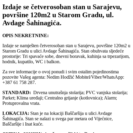
Izdaje se četverosoban stan u Sarajevu,
površine 120m2 u Starom Gradu, ul.
Avdage Šahinagića.
OPIS NEKRETNINE:
Izdaje se namješten četverosoban stan u Sarajevu, površine 120m2 u
Starom Gradu u ulici Avdage Šahinagića. Stan obuhvata sljedeće
prostorije: Tri spavaće sobe, dnevni boravak, kuhinja sa trpezarijom,
hodnik, kupatilo, WC i balkon.
Za sve informacije o ovoj ponudi i svim ostalim pojedinostima
pozovite Vašeg agenta: Nedim Hodžić Mobitel/Viber/WhatsApp:
+387 61 758 287.
STANDARD:
Drvena unutrašnja stolarija; PVC vanjska stolarija;
Parket; Klima uređaji; Centralno grijanje (kotlovnica); Alarm;
Protuprovalna vrata.
LOKACIJA:
Stan je na lokaciji Baščaršija u ulici Avdage
Šahinagića. Stan se nalazi u svega par metara od Vijećnice,
Baščaršije i Inat kuće.