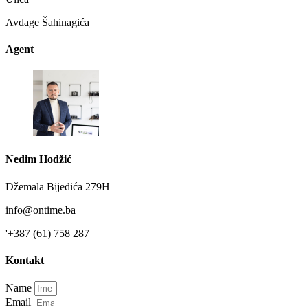
Avdage Šahinagića
Agent
Nedim Hodžić
Džemala Bijedića 279H
info@ontime.ba
'+387 (61) 758 287
Kontakt
Name
Email