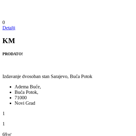
0
Detalji
KM
PRODATO!
Izdavanje dvosoban stan Sarajevo, Buća Potok
Adema Buće,
Buća Potok,
71000
Novi Grad
1
1
69㎡