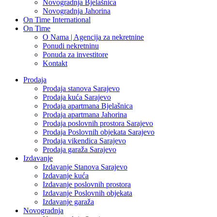
Novogradnja Bjelašnica
Novogradnja Jahorina
On Time International
On Time
O Nama | Agencija za nekretnine
Ponudi nekretninu
Ponuda za investitore
Kontakt
Prodaja
Prodaja stanova Sarajevo
Prodaja kuća Sarajevo
Prodaja apartmana Bjelašnica
Prodaja apartmana Jahorina
Prodaja poslovnih prostora Sarajevo
Prodaja Poslovnih objekata Sarajevo
Prodaja vikendica Sarajevo
Prodaja garaža Sarajevo
Izdavanje
Izdavanje Stanova Sarajevo
Izdavanje kuća
Izdavanje poslovnih prostora
Izdavanje Poslovnih objekata
Izdavanje garaža
Novogradnja