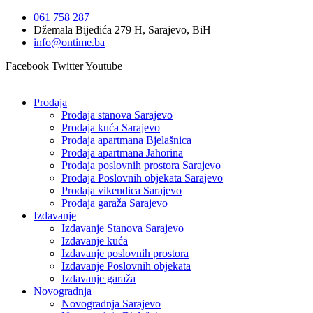
Idi
061 758 287
na
Džemala Bijedića 279 H, Sarajevo, BiH
sadržaj
info@ontime.ba
Facebook
Twitter
Youtube
Prodaja
Prodaja stanova Sarajevo
Prodaja kuća Sarajevo
Prodaja apartmana Bjelašnica
Prodaja apartmana Jahorina
Prodaja poslovnih prostora Sarajevo
Prodaja Poslovnih objekata Sarajevo
Prodaja vikendica Sarajevo
Prodaja garaža Sarajevo
Izdavanje
Izdavanje Stanova Sarajevo
Izdavanje kuća
Izdavanje poslovnih prostora
Izdavanje Poslovnih objekata
Izdavanje garaža
Novogradnja
Novogradnja Sarajevo