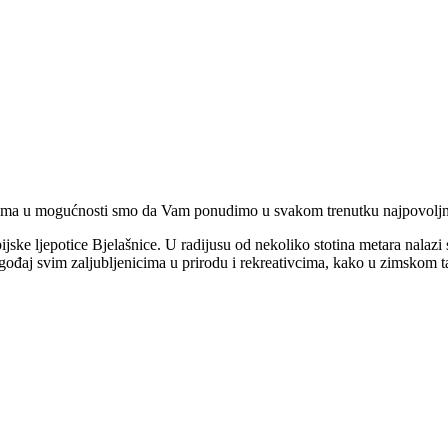
ma u mogućnosti smo da Vam ponudimo u svakom trenutku najpovoljnije 
ke ljepotice Bjelašnice. U radijusu od nekoliko stotina metara nalazi s
aj svim zaljubljenicima u prirodu i rekreativcima, kako u zimskom tako