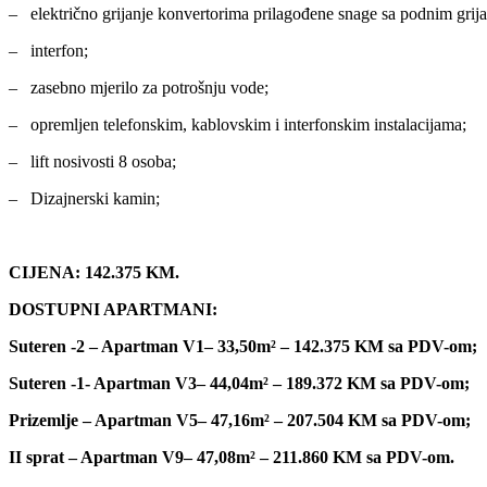
– električno grijanje konvertorima prilagođene snage sa podnim grija
– interfon;
– zasebno mjerilo za potrošnju vode;
– opremljen telefonskim, kablovskim i interfonskim instalacijama;
– lift nosivosti 8 osoba;
– Dizajnerski kamin;
CIJENA: 142.375 KM.
DOSTUPNI APARTMANI:
Suteren -2 – Apartman V1– 33,50m² – 142.375 KM sa PDV-om;
Suteren -1- Apartman V3– 44,04m² – 189.372 KM sa PDV-om;
Prizemlje – Apartman V5– 47,16m² – 207.504 KM sa PDV-om;
II sprat – Apartman V9– 47,08m² – 211.860 KM sa PDV-om.