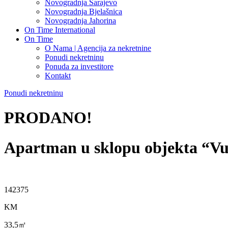
Novogradnja Sarajevo
Novogradnja Bjelašnica
Novogradnja Jahorina
On Time International
On Time
O Nama | Agencija za nekretnine
Ponudi nekretninu
Ponuda za investitore
Kontakt
Ponudi nekretninu
PRODANO!
Apartman u sklopu objekta “V
142375
KM
33,5㎡