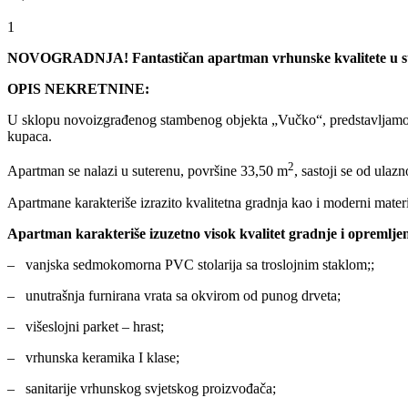
1
NOVOGRADNJA! Fantastičan apartman vrhunske kvalitete u stam
OPIS NEKRETNINE:
U sklopu novoizgrađenog stambenog objekta „Vučko“, predstavljamo V
kupaca.
2
Apartman se nalazi u suterenu, površine 33,50 m
, sastoji se od ulaz
Apartmane karakteriše izrazito kvalitetna gradnja kao i moderni materi
Apartman karakteriše izuzetno visok kvalitet gradnje i opremljeno
– vanjska sedmokomorna PVC stolarija sa troslojnim staklom;;
– unutrašnja furnirana vrata sa okvirom od punog drveta;
– višeslojni parket – hrast;
– vrhunska keramika I klase;
– sanitarije vrhunskog svjetskog proizvođača;