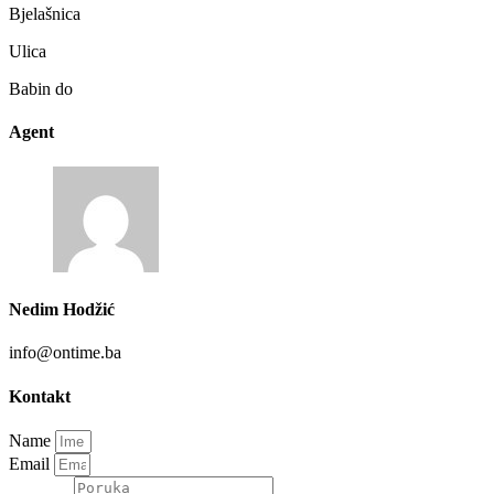
Bjelašnica
Ulica
Babin do
Agent
Nedim Hodžić
info@ontime.ba
Kontakt
Name
Email