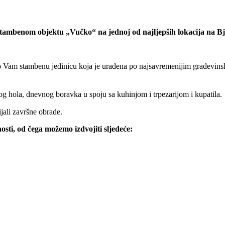
benom objektu „Vučko“ na jednoj od najljepših lokacija na Bje
am stambenu jedinicu koja je urađena po najsavremenijim građevinskim
nog hola, dnevnog boravka u spoju sa kuhinjom i trpezarijom i kupatila.
jali završne obrade.
sti, od čega možemo izdvojiti sljedeće: