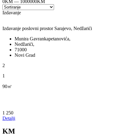
0
KM
—
1000000
KM
Izdavanje
Izdavanje poslovni prostor Sarajevo, Nedžarići
Munira Gavrankapetanovića,
Nedžarići,
71000
Novi Grad
2
1
90㎡
1 250
Detalji
KM