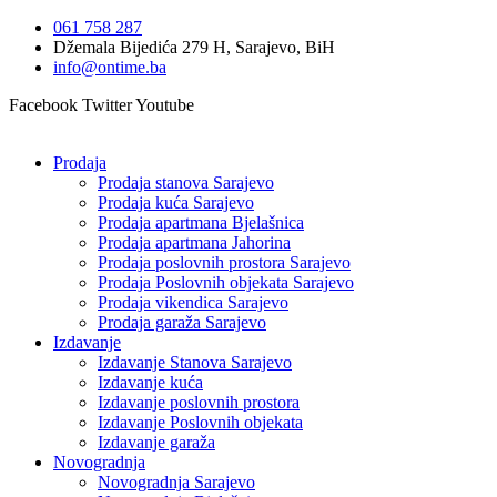
Idi
061 758 287
na
Džemala Bijedića 279 H, Sarajevo, BiH
sadržaj
info@ontime.ba
Facebook
Twitter
Youtube
Prodaja
Prodaja stanova Sarajevo
Prodaja kuća Sarajevo
Prodaja apartmana Bjelašnica
Prodaja apartmana Jahorina
Prodaja poslovnih prostora Sarajevo
Prodaja Poslovnih objekata Sarajevo
Prodaja vikendica Sarajevo
Prodaja garaža Sarajevo
Izdavanje
Izdavanje Stanova Sarajevo
Izdavanje kuća
Izdavanje poslovnih prostora
Izdavanje Poslovnih objekata
Izdavanje garaža
Novogradnja
Novogradnja Sarajevo