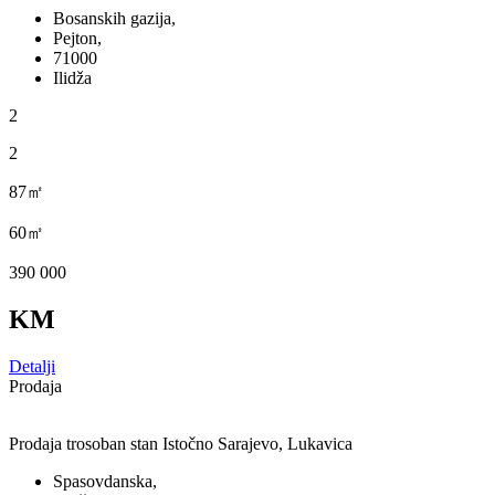
Bosanskih gazija,
Pejton,
71000
Ilidža
2
2
87㎡
60㎡
390 000
KM
Detalji
Prodaja
Prodaja trosoban stan Istočno Sarajevo, Lukavica
Spasovdanska,