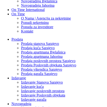
Novogradnja Bjelašnica
Novogradnja Jahorina
On Time International
On Time
O Nama | Agencija za nekretnine
Ponudi nekretninu
Ponuda za investitore
Kontakt
Prodaja
Prodaja stanova Sarajevo
Prodaja kuća Sarajevo
Prodaja apartmana Bjelašnica
Prodaja apartmana Jahorina
Prodaja poslovnih prostora Sarajevo
Prodaja Poslovnih objekata Sarajevo
Prodaja vikendica Sarajevo
Prodaja garaža Sarajevo
Izdavanje
Izdavanje Stanova Sarajevo
Izdavanje kuća
Izdavanje poslovnih prostora
Izdavanje Poslovnih objekata
Izdavanje garaža
Novogradnja