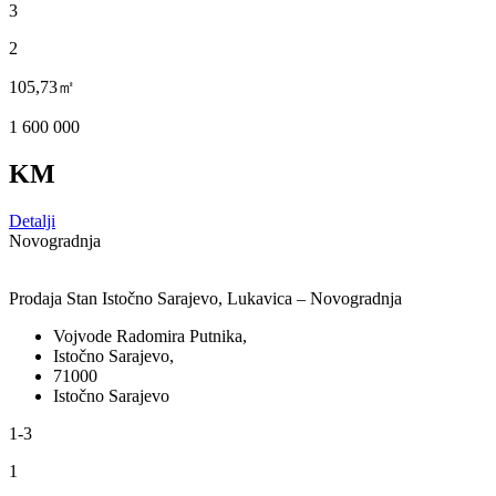
3
2
105,73㎡
1 600 000
KM
Detalji
Novogradnja
Prodaja Stan Istočno Sarajevo, Lukavica – Novogradnja
Vojvode Radomira Putnika,
Istočno Sarajevo,
71000
Istočno Sarajevo
1-3
1