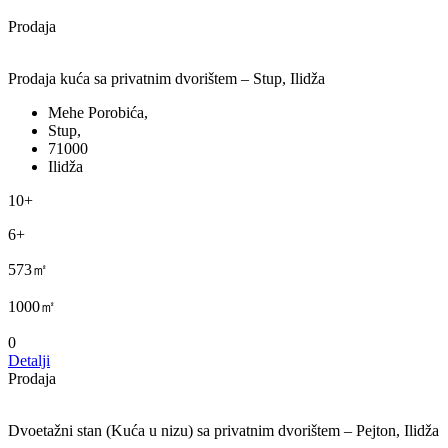
Prodaja
Prodaja kuća sa privatnim dvorištem – Stup, Ilidža
Mehe Porobića,
Stup,
71000
Ilidža
10+
6+
573㎡
1000㎡
0
Detalji
Prodaja
Dvoetažni stan (Kuća u nizu) sa privatnim dvorištem – Pejton, Ilidža