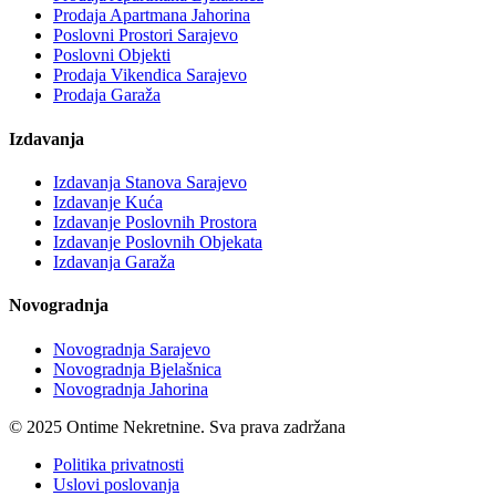
Prodaja Apartmana Jahorina
Poslovni Prostori Sarajevo
Poslovni Objekti
Prodaja Vikendica Sarajevo
Prodaja Garaža
Izdavanja
Izdavanja Stanova Sarajevo
Izdavanje Kuća
Izdavanje Poslovnih Prostora
Izdavanje Poslovnih Objekata
Izdavanja Garaža
Novogradnja
Novogradnja Sarajevo
Novogradnja Bjelašnica
Novogradnja Jahorina
© 2025 Ontime Nekretnine. Sva prava zadržana
Politika privatnosti
Uslovi poslovanja