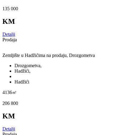
135 000
KM
Detalji
Prodaja
Zemljište u Hadžićima na prodaju, Drozgometva
Drozgometva,
Hadžići,
Hadžići
4136㎡
206 800
KM
Detalji
Prodaja