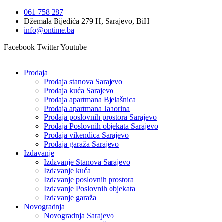
Idi
061 758 287
na
Džemala Bijedića 279 H, Sarajevo, BiH
sadržaj
info@ontime.ba
Facebook
Twitter
Youtube
Prodaja
Prodaja stanova Sarajevo
Prodaja kuća Sarajevo
Prodaja apartmana Bjelašnica
Prodaja apartmana Jahorina
Prodaja poslovnih prostora Sarajevo
Prodaja Poslovnih objekata Sarajevo
Prodaja vikendica Sarajevo
Prodaja garaža Sarajevo
Izdavanje
Izdavanje Stanova Sarajevo
Izdavanje kuća
Izdavanje poslovnih prostora
Izdavanje Poslovnih objekata
Izdavanje garaža
Novogradnja
Novogradnja Sarajevo