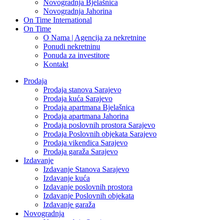
Novogradnja Bjelašnica
Novogradnja Jahorina
On Time International
On Time
O Nama | Agencija za nekretnine
Ponudi nekretninu
Ponuda za investitore
Kontakt
Prodaja
Prodaja stanova Sarajevo
Prodaja kuća Sarajevo
Prodaja apartmana Bjelašnica
Prodaja apartmana Jahorina
Prodaja poslovnih prostora Sarajevo
Prodaja Poslovnih objekata Sarajevo
Prodaja vikendica Sarajevo
Prodaja garaža Sarajevo
Izdavanje
Izdavanje Stanova Sarajevo
Izdavanje kuća
Izdavanje poslovnih prostora
Izdavanje Poslovnih objekata
Izdavanje garaža
Novogradnja