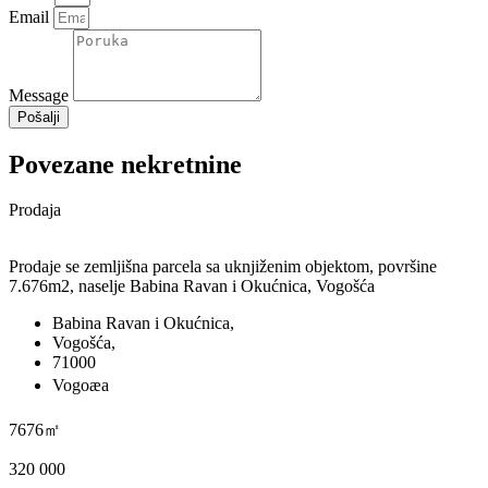
Email
Message
Pošalji
Povezane nekretnine
Prodaja
Prodaje se zemljišna parcela sa uknjiženim objektom, površine
7.676m2, naselje Babina Ravan i Okućnica, Vogošća
Babina Ravan i Okućnica,
Vogošća,
71000
Vogoæa
7676㎡
320 000