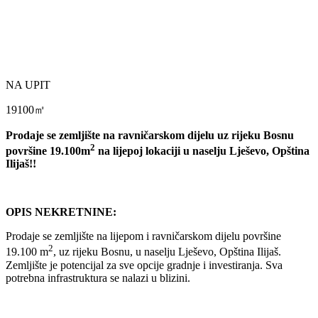
NA UPIT
19100㎡
Prodaje se zemljište na ravničarskom dijelu uz rijeku Bosnu
2
površine 19.100m
na lijepoj lokaciji u naselju Lješevo, Opština
Ilijaš!!
OPIS NEKRETNINE:
Prodaje se zemljište na lijepom i ravničarskom dijelu površine
2
19.100 m
, uz rijeku Bosnu, u naselju Lješevo, Opština Ilijaš.
Zemljište je potencijal za sve opcije gradnje i investiranja. Sva
potrebna infrastruktura se nalazi u blizini.