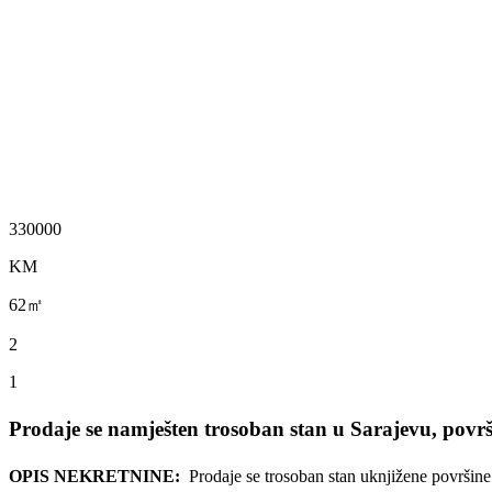
330000
KM
62㎡
2
1
Prodaje se namješten trosoban stan u Sarajevu, povr
OPIS NEKRETNINE:
Prodaje se trosoban stan uknjižene površin