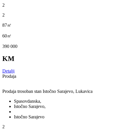
2
2
87㎡
60㎡
390 000
KM
Detalji
Prodaja
Prodaja trosoban stan Istočno Sarajevo, Lukavica
Spasovdanska,
Istočno Sarajevo,
Istočno Sarajevo
2