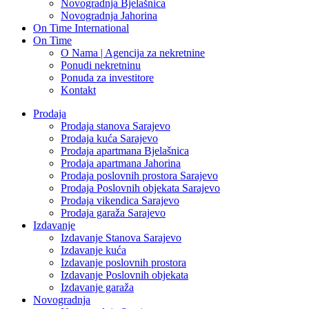
Novogradnja Bjelašnica
Novogradnja Jahorina
On Time International
On Time
O Nama | Agencija za nekretnine
Ponudi nekretninu
Ponuda za investitore
Kontakt
Prodaja
Prodaja stanova Sarajevo
Prodaja kuća Sarajevo
Prodaja apartmana Bjelašnica
Prodaja apartmana Jahorina
Prodaja poslovnih prostora Sarajevo
Prodaja Poslovnih objekata Sarajevo
Prodaja vikendica Sarajevo
Prodaja garaža Sarajevo
Izdavanje
Izdavanje Stanova Sarajevo
Izdavanje kuća
Izdavanje poslovnih prostora
Izdavanje Poslovnih objekata
Izdavanje garaža
Novogradnja