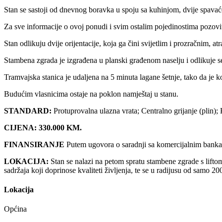
Stan se sastoji od dnevnog boravka u spoju sa kuhinjom, dvije spavaće
Za sve informacije o ovoj ponudi i svim ostalim pojedinostima pozo
Stan odlikuju dvije orijentacije, koja ga čini svijetlim i prozračnim, a
Stambena zgrada je izgrađena u planski građenom naselju i odlikuje s
Tramvajska stanica je udaljena na 5 minuta lagane šetnje, tako da je 
Budućim vlasnicima ostaje na poklon namještaj u stanu.
STANDARD:
Protuprovalna ulazna vrata; Centralno grijanje (plin); 
CIJENA: 330.000 KM.
FINANSIRANJE
Putem ugovora o saradnji sa komercijalnim banka
LOKACIJA:
Stan se nalazi na petom spratu stambene zgrade s liftom 
sadržaja koji doprinose kvaliteti življenja, te se u radijusu od samo 200
Lokacija
Općina