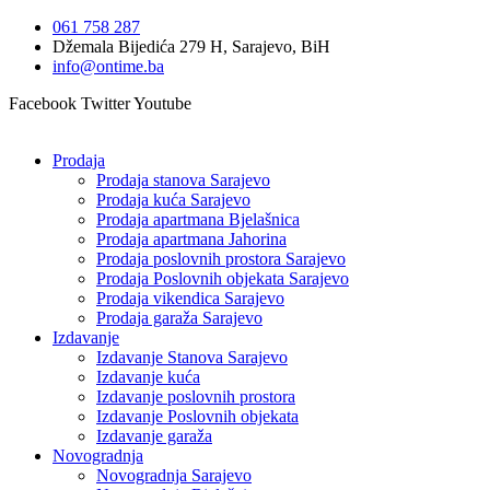
Idi
061 758 287
na
Džemala Bijedića 279 H, Sarajevo, BiH
sadržaj
info@ontime.ba
Facebook
Twitter
Youtube
Prodaja
Prodaja stanova Sarajevo
Prodaja kuća Sarajevo
Prodaja apartmana Bjelašnica
Prodaja apartmana Jahorina
Prodaja poslovnih prostora Sarajevo
Prodaja Poslovnih objekata Sarajevo
Prodaja vikendica Sarajevo
Prodaja garaža Sarajevo
Izdavanje
Izdavanje Stanova Sarajevo
Izdavanje kuća
Izdavanje poslovnih prostora
Izdavanje Poslovnih objekata
Izdavanje garaža
Novogradnja
Novogradnja Sarajevo