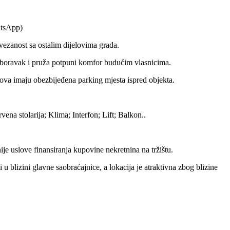
atsApp)
povezanost sa ostalim dijelovima grada.
a boravak i pruža potpuni komfor budućim vlasnicima.
nova imaju obezbijeđena parking mjesta ispred objekta.
ena stolarija; Klima; Interfon; Lift; Balkon..
uslove finansiranja kupovine nekretnina na tržištu.
u blizini glavne saobraćajnice, a lokacija je atraktivna zbog blizine