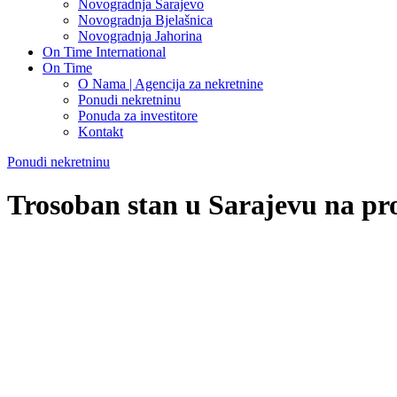
Novogradnja Sarajevo
Novogradnja Bjelašnica
Novogradnja Jahorina
On Time International
On Time
O Nama | Agencija za nekretnine
Ponudi nekretninu
Ponuda za investitore
Kontakt
Ponudi nekretninu
Trosoban stan u Sarajevu na pro