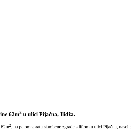
2
šine 62m
u ulici
Pijačna, Ilidža.
2
e 62m
, na petom spratu stambene zgrade s liftom u ulici Pijačna, naselj