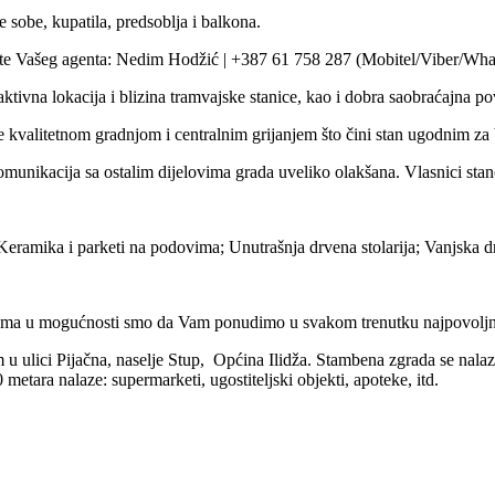
 sobe, kupatila, predsoblja i balkona.
vite Vašeg agenta: Nedim Hodžić | +387 61 758 287 (Mobitel/Viber/Wh
traktivna lokacija i blizina tramvajske stanice, kao i dobra saobraćajna 
e kvalitetnom gradnjom i centralnim grijanjem što čini stan ugodnim z
komunikacija sa ostalim dijelovima grada uveliko olakšana. Vlasnici sta
Keramika i parketi na podovima; Unutrašnja drvena stolarija; Vanjska drv
ma u mogućnosti smo da Vam ponudimo u svakom trenutku najpovoljnije 
u ulici Pijačna, naselje Stup, Općina Ilidža. Stambena zgrada se nalazi 
 metara nalaze: supermarketi, ugostiteljski objekti, apoteke, itd.