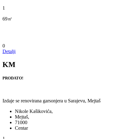
1
69㎡
0
Detalji
KM
PRODATO!
Izdaje se renovirana garsonjera u Sarajevu, Mejtaš
Nikole Kašikovića,
Mejtaš,
71000
Centar
1