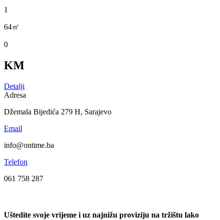
1
64㎡
0
KM
Detalji
Adresa
Džemala Bijedića 279 H, Sarajevo
Email
info@ontime.ba
Telefon
061 758 287
Uštedite svoje vrijeme i uz najnižu proviziju na tržištu lako