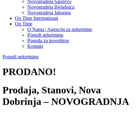
Novogradnja Sarajevo
Novogradnja Bjelašnica
Novogradnja Jahorina
On Time International
On Time
O Nama | Agencija za nekretnine
Ponudi nekretninu
Ponuda za investitore
Kontakt
Ponudi nekretninu
PRODANO!
Prodaja, Stanovi, Nova
Dobrinja – NOVOGRADNJA