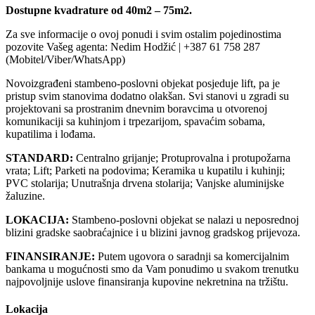
Dostupne kvadrature od 40m2 – 75m2.
Za sve informacije o ovoj ponudi i svim ostalim pojedinostima
pozovite Vašeg agenta: Nedim Hodžić | +387 61 758 287
(Mobitel/Viber/WhatsApp)
Novoizgrađeni stambeno-poslovni objekat posjeduje lift, pa je
pristup svim stanovima dodatno olakšan. Svi stanovi u zgradi su
projektovani sa prostranim dnevnim boravcima u otvorenoj
komunikaciji sa kuhinjom i trpezarijom, spavaćim sobama,
kupatilima i lođama.
STANDARD:
Centralno grijanje; Protuprovalna i protupožarna
vrata; Lift; Parketi na podovima; Keramika u kupatilu i kuhinji;
PVC stolarija; Unutrašnja drvena stolarija; Vanjske aluminijske
žaluzine.
LOKACIJA:
Stambeno-poslovni objekat se nalazi u neposrednoj
blizini gradske saobraćajnice i u blizini javnog gradskog prijevoza.
FINANSIRANJE:
Putem ugovora o saradnji sa komercijalnim
bankama u mogućnosti smo da Vam ponudimo u svakom trenutku
najpovoljnije uslove finansiranja kupovine nekretnina na tržištu.
Lokacija