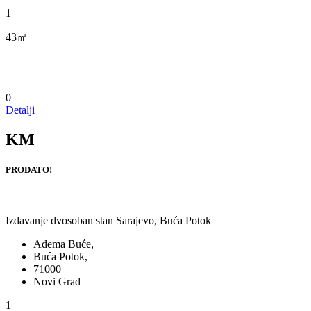
1
43㎡
0
Detalji
KM
PRODATO!
Izdavanje dvosoban stan Sarajevo, Buća Potok
Adema Buće,
Buća Potok,
71000
Novi Grad
1