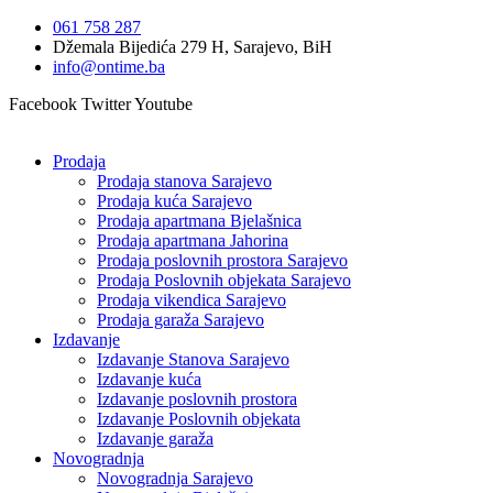
Idi
061 758 287
na
Džemala Bijedića 279 H, Sarajevo, BiH
sadržaj
info@ontime.ba
Facebook
Twitter
Youtube
Prodaja
Prodaja stanova Sarajevo
Prodaja kuća Sarajevo
Prodaja apartmana Bjelašnica
Prodaja apartmana Jahorina
Prodaja poslovnih prostora Sarajevo
Prodaja Poslovnih objekata Sarajevo
Prodaja vikendica Sarajevo
Prodaja garaža Sarajevo
Izdavanje
Izdavanje Stanova Sarajevo
Izdavanje kuća
Izdavanje poslovnih prostora
Izdavanje Poslovnih objekata
Izdavanje garaža
Novogradnja
Novogradnja Sarajevo