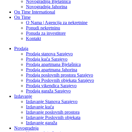
Novogradnja Bjelašnica
Novogradnja Jahorina
On Time International
On Time
O Nama | Agencija za nekretnine
Ponudi nekretninu
Ponuda za investitore
Kontakt
Prodaja
Prodaja stanova Sarajevo
Prodaja kuća Sarajevo
Prodaja apartmana Bjelašnica
Prodaja apartmana Jahorina
Prodaja poslovnih prostora Sarajevo
Prodaja Poslovnih objekata Sarajevo
Prodaja vikendica Sarajevo
Prodaja garaža Sarajevo
Izdavanje
Izdavanje Stanova Sarajevo
Izdavanje kuća
Izdavanje poslovnih prostora
Izdavanje Poslovnih objekata
Izdavanje garaža
Novogradnja