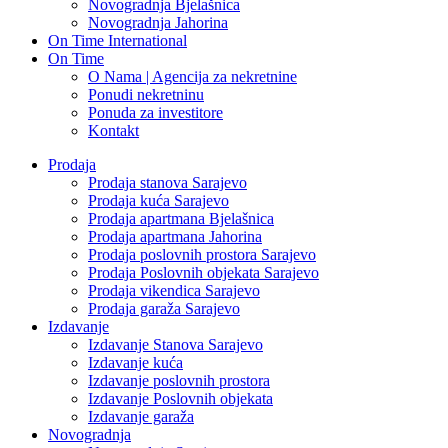
Novogradnja Bjelašnica
Novogradnja Jahorina
On Time International
On Time
O Nama | Agencija za nekretnine
Ponudi nekretninu
Ponuda za investitore
Kontakt
Prodaja
Prodaja stanova Sarajevo
Prodaja kuća Sarajevo
Prodaja apartmana Bjelašnica
Prodaja apartmana Jahorina
Prodaja poslovnih prostora Sarajevo
Prodaja Poslovnih objekata Sarajevo
Prodaja vikendica Sarajevo
Prodaja garaža Sarajevo
Izdavanje
Izdavanje Stanova Sarajevo
Izdavanje kuća
Izdavanje poslovnih prostora
Izdavanje Poslovnih objekata
Izdavanje garaža
Novogradnja