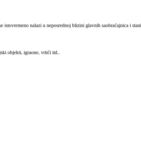
a se istovremeno nalazi u neposrednoj blizini glavnih saobraćajnica i sta
i objekti, igraone, vrtići itd..