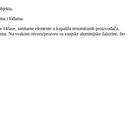
bjekta.
ima i lođama.
 I klase, sanitarne elemente u kupatilu renomiranih proizvođača,
ovima. Na svakom otvoru/prozoru su vanjske aluminijske žaluzine, što