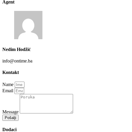
Agent
Nedim Hodžić
info@ontime.ba
Kontakt
Name
Email
Message
Pošalji
Dodaci