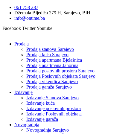
Idi
061 758 287
na
Džemala Bijedića 279 H, Sarajevo, BiH
sadržaj
info@ontime.ba
Facebook
Twitter
Youtube
Prodaja
Prodaja stanova Sarajevo
Prodaja kuća Sarajevo
Prodaja apartmana Bjelašnica
Prodaja apartmana Jahorina
Prodaja poslovnih prostora Sarajevo
Prodaja Poslovnih objekata Sarajevo
Prodaja vikendica Sarajevo
Prodaja garaža Sarajevo
Izdavanje
Izdavanje Stanova Sarajevo
Izdavanje kuća
Izdavanje poslovnih prostora
Izdavanje Poslovnih objekata
Izdavanje garaža
Novogradnja
Novogradnja Sarajevo