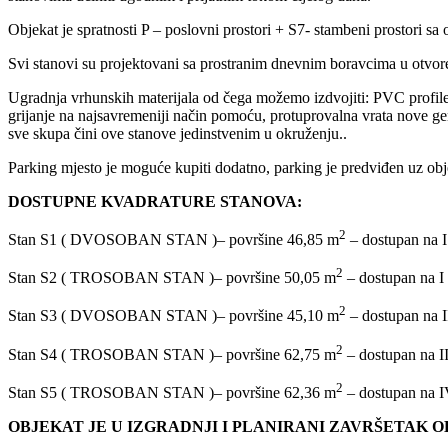
Objekat je spratnosti P – poslovni prostori + S7- stambeni prostori 
Svi stanovi su projektovani sa prostranim dnevnim boravcima u otvor
Ugradnja vrhunskih materijala od čega možemo izdvojiti: PVC profile 
grijanje na najsavremeniji način pomoću, protuprovalna vrata nove gen
sve skupa čini ove stanove jedinstvenim u okruženju..
Parking mjesto je moguće kupiti dodatno, parking je predviđen uz obj
DOSTUPNE KVADRATURE STANOVA:
2
Stan S1 ( DVOSOBAN STAN )– površine 46,85 m
– dostupan na I
2
Stan S2 ( TROSOBAN STAN )– površine 50,05 m
– dostupan na I 
2
Stan S3 ( DVOSOBAN STAN )– površine 45,10 m
– dostupan na II
2
Stan S4 ( TROSOBAN STAN )– površine 62,75 m
– dostupan na II
2
Stan S5 ( TROSOBAN STAN )– površine 62,36 m
– dostupan na IV
OBJEKAT JE U IZGRADNJI
I PLANIRANI ZAVRŠETAK OBJ