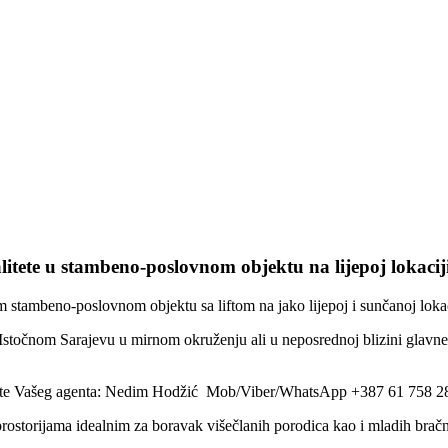
te u stambeno-poslovnom objektu na lijepoj lokaciji
stambeno-poslovnom objektu sa liftom na jako lijepoj i sunčanoj lok
 Istočnom Sarajevu u mirnom okruženju ali u neposrednoj blizini glavn
zovite Vašeg agenta: Nedim Hodžić Mob/Viber/WhatsApp +387 61 758 2
prostorijama idealnim za boravak višečlanih porodica kao i mladih bra