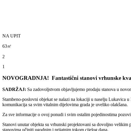
NA UPIT
63㎡
2
1
NOVOGRADNJA! Fantastični stanovi vrhunske kvalite
SADRŽAJ:
Sa zadovoljstvom objavljujemo prodaju stanova u novom 
Stambeno-poslovni objekat se nalazi na lokaciji u naselju Lukavica u
komunikacija sa svim vitalnim dijelovima grada je uveliko olakšana.
Za sve informacije o ovoj ponudi i svim ostalim pojedinostima po
Stanovi unutar objekta su vrhunski projektovani sa dovoljno velikim 
stanovima učiniti ugodnim i prijatnim tokom cijelog dana.