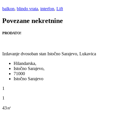
balkon
,
blindo vrata
,
interfon
,
Lift
Povezane nekretnine
PRODATO!
Izdavanje dvosoban stan Istočno Sarajevo, Lukavica
Hilandarska,
Istočno Sarajevo,
71000
Istočno Sarajevo
1
1
43㎡