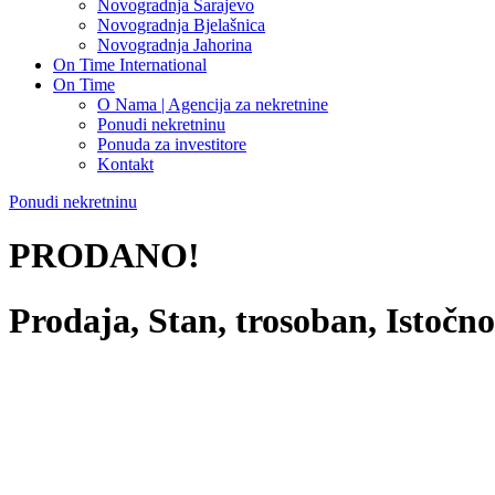
Novogradnja Sarajevo
Novogradnja Bjelašnica
Novogradnja Jahorina
On Time International
On Time
O Nama | Agencija za nekretnine
Ponudi nekretninu
Ponuda za investitore
Kontakt
Ponudi nekretninu
PRODANO!
Prodaja, Stan, trosoban, Istoč