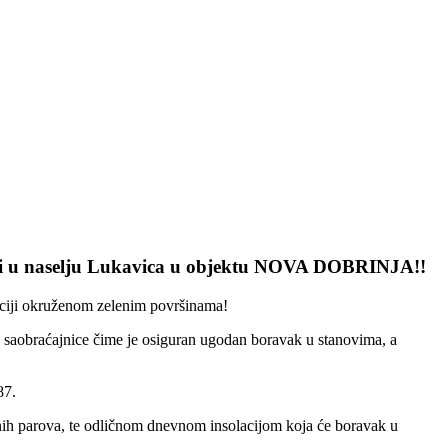
 u naselju
Lukavica
u objektu NOVA DOBRINJA!!
aciji okruženom zelenim površinama!
e saobraćajnice čime je osiguran ugodan boravak u stanovima, a
87.
čnih parova, te odličnom dnevnom insolacijom koja će boravak u