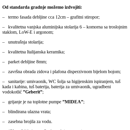
Od standarda gradnje možemo izdvojiti:
– termo fasada debljine cca 12cm – grafitni stiropor;
– kvalitetna vanjska aluminijska stolarija 6 – komorna sa troslojnim
staklom, LoW-E i argonom;
– unutrašnja stolarija;
– kvalitetna Italijanska keramika;
– parket debljine 8mm;
– završna obrada zidova i plafona disperzivnom bijelom bojom;
– sanitarije: umivaonik, WC šolja sa higijenskim ispiranjem, tuš
kada i kabina, tuš baterija, baterija za umivaonik, ugradbeni
vodokotlić
”Geberit”
;
– grijanje je na toplotne pumpe
”MIDEA”
;
– blindirana ulazna vrata;
– zasebna brojila za vodu.