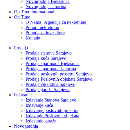
Novogradnja Bjelašnica
Novogradnja Jahorina
On Time International
On Time
O Nama | Agencija za nekretnine
Ponudi nekretninu
Ponuda za investitore
Kontakt
Prodaja
Prodaja stanova Sarajevo
Prodaja kuća Sarajevo
Prodaja apartmana Bjelašnica
Prodaja apartmana Jahorina
Prodaja poslovnih prostora Sarajevo
Prodaja Poslovnih objekata Sarajevo
Prodaja vikendica Sarajevo
Prodaja garaža Sarajevo
Izdavanje
Izdavanje Stanova Sarajevo
Izdavanje kuća
Izdavanje poslovnih prostora
Izdavanje Poslovnih objekata
Izdavanje garaža
Novogradnja