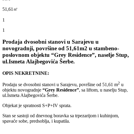
51,61㎡
1
1
Prodaja dvosobni stanovi u Sarajevu u
novogradnji, površine od 51,61m2 u stambeno-
poslovnom objektu “Grey Residence”, naselje Stup,
ul.Ismeta Alajbegovića Šerbe.
OPIS NEKRETNINE:
2
Prodaju se dvosobni stanovi u Sarajevu, površine od 51,61 m
u
objektu novogradnje
“Grey Residence”
, sa liftom, u naselju Stup,
ul.Ismeta Alajbegovića Šerbe.
Objekat je spratnosti S+P+IV sprata.
Stan se sastoji od dnevnog boravka sa trpezarijom i kuhinjom,
spavaće sobe, predsoblja, i kupatila.