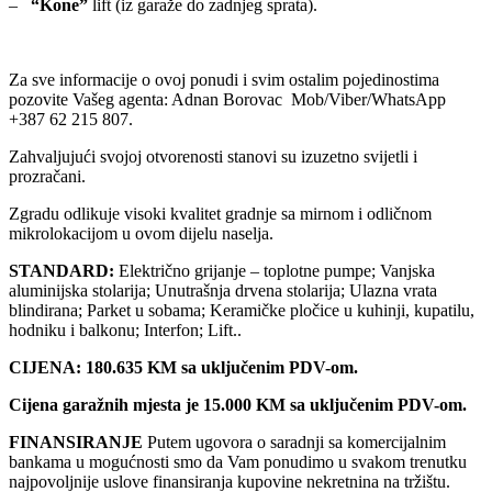
–
“Kone”
lift (iz garaže do zadnjeg sprata).
Za sve informacije o ovoj ponudi i svim ostalim pojedinostima
pozovite Vašeg agenta: Adnan Borovac Mob/Viber/WhatsApp
+387 62 215 807.
Zahvaljujući svojoj otvorenosti stanovi su izuzetno svijetli i
prozračani.
Zgradu odlikuje visoki kvalitet gradnje sa mirnom i odličnom
mikrolokacijom u ovom dijelu naselja.
STANDARD:
Električno grijanje – toplotne pumpe; Vanjska
aluminijska stolarija; Unutrašnja drvena stolarija; Ulazna vrata
blindirana; Parket u sobama; Keramičke pločice u kuhinji, kupatilu,
hodniku i balkonu; Interfon; Lift..
CIJENA: 180.635 KM sa uključenim PDV-om.
Cijena garažnih mjesta je 15.000 KM sa uključenim PDV-om.
FINANSIRANJE
Putem ugovora o saradnji sa komercijalnim
bankama u mogućnosti smo da Vam ponudimo u svakom trenutku
najpovoljnije uslove finansiranja kupovine nekretnina na tržištu.