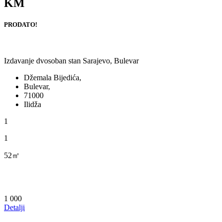
KM
PRODATO!
Izdavanje dvosoban stan Sarajevo, Bulevar
Džemala Bijedića,
Bulevar,
71000
Ilidža
1
1
52㎡
1 000
Detalji