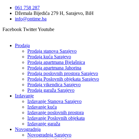
Idi
061 758 287
na
Džemala Bijedića 279 H, Sarajevo, BiH
sadržaj
info@ontime.ba
Facebook
Twitter
Youtube
Prodaja
Prodaja stanova Sarajevo
Prodaja kuća Sarajevo
Prodaja apartmana Bjelašnica
Prodaja apartmana Jahorina
Prodaja poslovnih prostora Sarajevo
Prodaja Poslovnih objekata Sarajevo
Prodaja vikendica Sarajevo
Prodaja garaža Sarajevo
Izdavanje
Izdavanje Stanova Sarajevo
Izdavanje kuća
Izdavanje poslovnih prostora
Izdavanje Poslovnih objekata
Izdavanje garaža
Novogradnja
Novogradnja Sarajevo