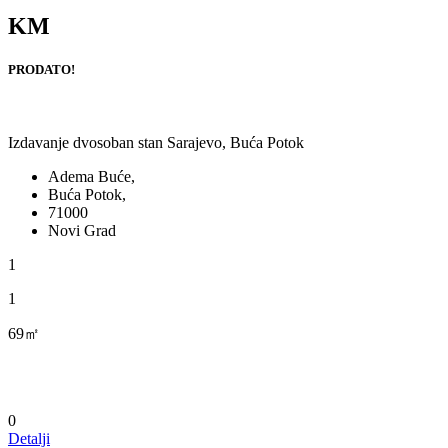
KM
PRODATO!
Izdavanje dvosoban stan Sarajevo, Buća Potok
Adema Buće,
Buća Potok,
71000
Novi Grad
1
1
69㎡
0
Detalji