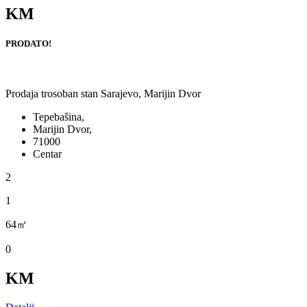
KM
PRODATO!
Prodaja trosoban stan Sarajevo, Marijin Dvor
Tepebašina,
Marijin Dvor,
71000
Centar
2
1
64㎡
0
KM