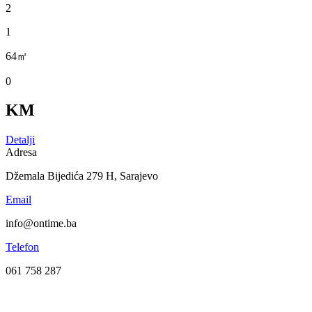
2
1
64㎡
0
KM
Detalji
Adresa
Džemala Bijedića 279 H, Sarajevo
Email
info@ontime.ba
Telefon
061 758 287