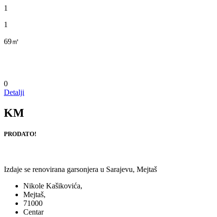
1
1
69㎡
0
Detalji
KM
PRODATO!
Izdaje se renovirana garsonjera u Sarajevu, Mejtaš
Nikole Kašikovića,
Mejtaš,
71000
Centar