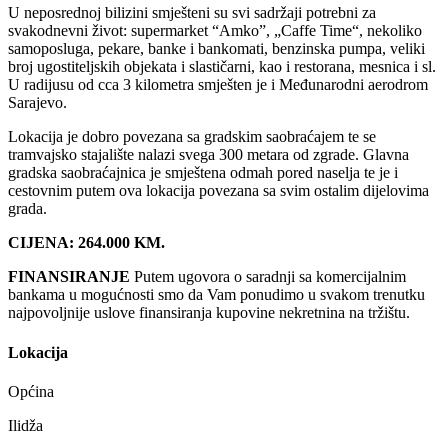
U neposrednoj bilizini smješteni su svi sadržaji potrebni za
svakodnevni život: supermarket “Amko”, „Caffe Time“, nekoliko
samoposluga, pekare, banke i bankomati, benzinska pumpa, veliki
broj ugostiteljskih objekata i slastičarni, kao i restorana, mesnica i sl.
U radijusu od cca 3 kilometra smješten je i Međunarodni aerodrom
Sarajevo.
Lokacija je dobro povezana sa gradskim saobraćajem te se
tramvajsko stajalište nalazi svega 300 metara od zgrade. Glavna
gradska saobraćajnica je smještena odmah pored naselja te je i
cestovnim putem ova lokacija povezana sa svim ostalim dijelovima
grada.
CIJENA: 264.000 KM.
FINANSIRANJE
Putem ugovora o saradnji sa komercijalnim
bankama u mogućnosti smo da Vam ponudimo u svakom trenutku
najpovoljnije uslove finansiranja kupovine nekretnina na tržištu.
Lokacija
Općina
Ilidža