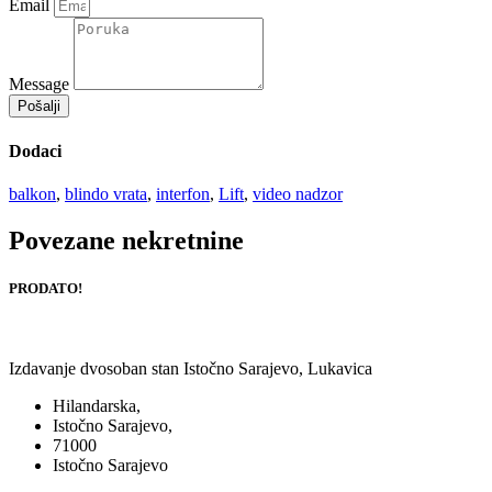
Email
Message
Pošalji
Dodaci
balkon
,
blindo vrata
,
interfon
,
Lift
,
video nadzor
Povezane nekretnine
PRODATO!
Izdavanje dvosoban stan Istočno Sarajevo, Lukavica
Hilandarska,
Istočno Sarajevo,
71000
Istočno Sarajevo