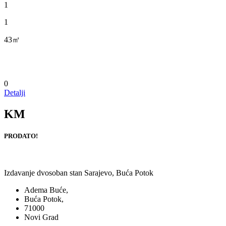
1
1
43㎡
0
Detalji
KM
PRODATO!
Izdavanje dvosoban stan Sarajevo, Buća Potok
Adema Buće,
Buća Potok,
71000
Novi Grad