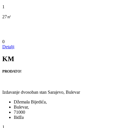
1
27㎡
0
Detalji
KM
PRODATO!
Izdavanje dvosoban stan Sarajevo, Bulevar
Džemala Bijedića,
Bulevar,
71000
Ilidža
1