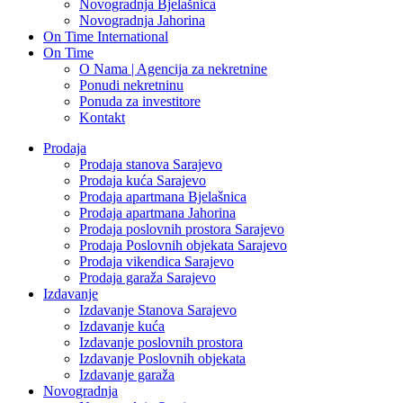
Novogradnja Bjelašnica
Novogradnja Jahorina
On Time International
On Time
O Nama | Agencija za nekretnine
Ponudi nekretninu
Ponuda za investitore
Kontakt
Prodaja
Prodaja stanova Sarajevo
Prodaja kuća Sarajevo
Prodaja apartmana Bjelašnica
Prodaja apartmana Jahorina
Prodaja poslovnih prostora Sarajevo
Prodaja Poslovnih objekata Sarajevo
Prodaja vikendica Sarajevo
Prodaja garaža Sarajevo
Izdavanje
Izdavanje Stanova Sarajevo
Izdavanje kuća
Izdavanje poslovnih prostora
Izdavanje Poslovnih objekata
Izdavanje garaža
Novogradnja