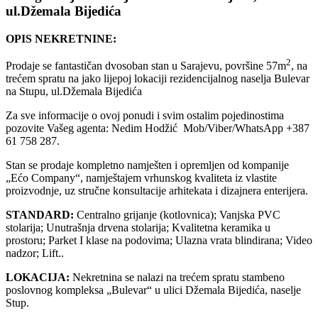
ul.Džemala Bijedića
OPIS NEKRETNINE:
2
Prodaje se fantastičan dvosoban stan u Sarajevu, površine 57m
, na
trećem spratu na jako lijepoj lokaciji rezidencijalnog naselja Bulevar
na Stupu, ul.Džemala Bijedića
Za sve informacije o ovoj ponudi i svim ostalim pojedinostima
pozovite Vašeg agenta: Nedim Hodžić Mob/Viber/WhatsApp +387
61 758 287.
Stan se prodaje kompletno namješten i opremljen od kompanije
„Ećo Company“, namještajem vrhunskog kvaliteta iz vlastite
proizvodnje, uz stručne konsultacije arhitekata i dizajnera enterijera.
STANDARD:
Centralno grijanje (kotlovnica); Vanjska PVC
stolarija; Unutrašnja drvena stolarija; Kvalitetna keramika u
prostoru; Parket I klase na podovima; Ulazna vrata blindirana; Video
nadzor; Lift..
LOKACIJA:
Nekretnina se nalazi na trećem spratu stambeno
poslovnog kompleksa „Bulevar“ u ulici Džemala Bijedića, naselje
Stup.