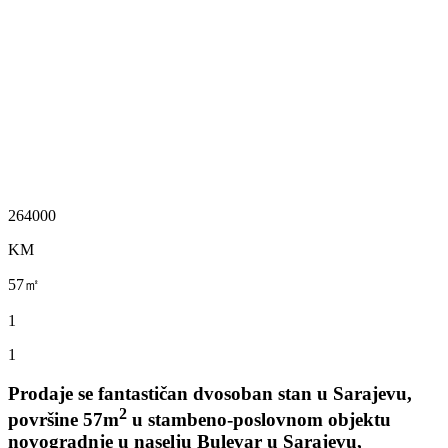
264000
KM
57㎡
1
1
Prodaje se fantastičan dvosoban stan u Sarajevu,
2
površine 57m
u stambeno-poslovnom objektu
novogradnje u naselju Bulevar u Sarajevu,