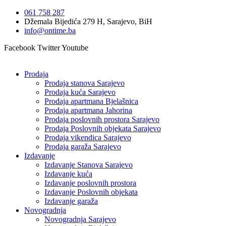
Idi
061 758 287
na
Džemala Bijedića 279 H, Sarajevo, BiH
sadržaj
info@ontime.ba
Facebook
Twitter
Youtube
Prodaja
Prodaja stanova Sarajevo
Prodaja kuća Sarajevo
Prodaja apartmana Bjelašnica
Prodaja apartmana Jahorina
Prodaja poslovnih prostora Sarajevo
Prodaja Poslovnih objekata Sarajevo
Prodaja vikendica Sarajevo
Prodaja garaža Sarajevo
Izdavanje
Izdavanje Stanova Sarajevo
Izdavanje kuća
Izdavanje poslovnih prostora
Izdavanje Poslovnih objekata
Izdavanje garaža
Novogradnja
Novogradnja Sarajevo