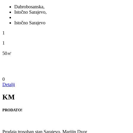
Dabrobosanska,
Istočno Sarajevo,
Istočno Sarajevo
1
1
50㎡
0
Detalji
KM
PRODATO!
Prodaja trosoban stan Sarajevo, Marijin Dvor