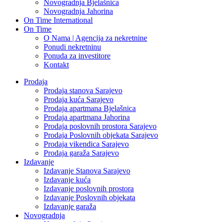
Novogradnja Bjelašnica
Novogradnja Jahorina
On Time International
On Time
O Nama | Agencija za nekretnine
Ponudi nekretninu
Ponuda za investitore
Kontakt
Prodaja
Prodaja stanova Sarajevo
Prodaja kuća Sarajevo
Prodaja apartmana Bjelašnica
Prodaja apartmana Jahorina
Prodaja poslovnih prostora Sarajevo
Prodaja Poslovnih objekata Sarajevo
Prodaja vikendica Sarajevo
Prodaja garaža Sarajevo
Izdavanje
Izdavanje Stanova Sarajevo
Izdavanje kuća
Izdavanje poslovnih prostora
Izdavanje Poslovnih objekata
Izdavanje garaža
Novogradnja