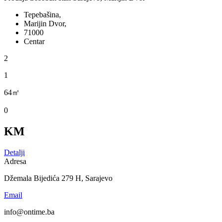
Tepebašina,
Marijin Dvor,
71000
Centar
2
1
64㎡
0
KM
Detalji
Adresa
Džemala Bijedića 279 H, Sarajevo
Email
info@ontime.ba