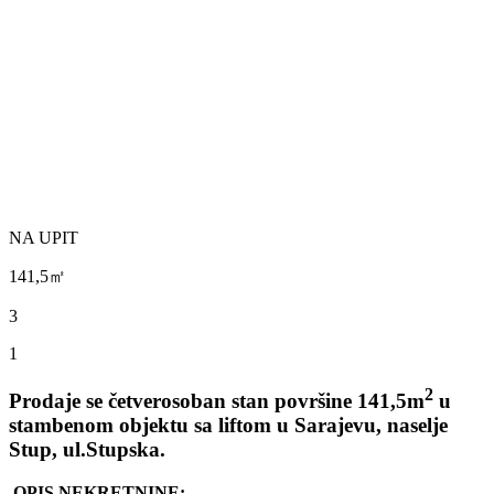
NA UPIT
141,5㎡
3
1
2
Prodaje se četverosoban stan površine 141,5m
u
stambenom objektu sa liftom u Sarajevu, naselje
Stup, ul.Stupska.
OPIS NEKRETNINE: