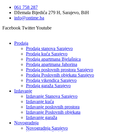
Idi
061 758 287
na
Džemala Bijedića 279 H, Sarajevo, BiH
sadržaj
info@ontime.ba
Facebook
Twitter
Youtube
Prodaja
Prodaja stanova Sarajevo
Prodaja kuća Sarajevo
Prodaja apartmana Bjelašnica
Prodaja apartmana Jahorina
Prodaja poslovnih prostora Sarajevo
Prodaja Poslovnih objekata Sarajevo
Prodaja vikendica Sarajevo
Prodaja garaža Sarajevo
Izdavanje
Izdavanje Stanova Sarajevo
Izdavanje kuća
Izdavanje poslovnih prostora
Izdavanje Poslovnih objekata
Izdavanje garaža
Novogradnja
Novogradnja Sarajevo