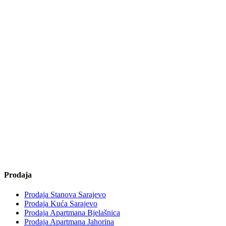
Prodaja
Prodaja Stanova Sarajevo
Prodaja Kuća Sarajevo
Prodaja Apartmana Bjelašnica
Prodaja Apartmana Jahorina