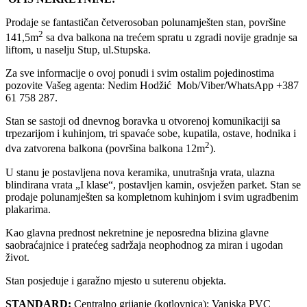
Prodaje se fantastičan četverosoban polunamješten stan, površine
2
141,5m
sa dva balkona na trećem spratu u zgradi novije gradnje sa
liftom, u naselju Stup, ul.Stupska.
Za sve informacije o ovoj ponudi i svim ostalim pojedinostima
pozovite Vašeg agenta: Nedim Hodžić Mob/Viber/WhatsApp +387
61 758 287.
Stan se sastoji od dnevnog boravka u otvorenoj komunikaciji sa
trpezarijom i kuhinjom, tri spavaće sobe, kupatila, ostave, hodnika i
2
dva zatvorena balkona (površina balkona 12m
).
U stanu je postavljena nova keramika, unutrašnja vrata, ulazna
blindirana vrata „I klase“, postavljen kamin, osvježen parket. Stan se
prodaje polunamješten sa kompletnom kuhinjom i svim ugradbenim
plakarima.
Kao glavna prednost nekretnine je neposredna blizina glavne
saobraćajnice i pratećeg sadržaja neophodnog za miran i ugodan
život.
Stan posjeduje i garažno mjesto u suterenu objekta.
STANDARD:
Centralno grijanje (kotlovnica); Vanjska PVC