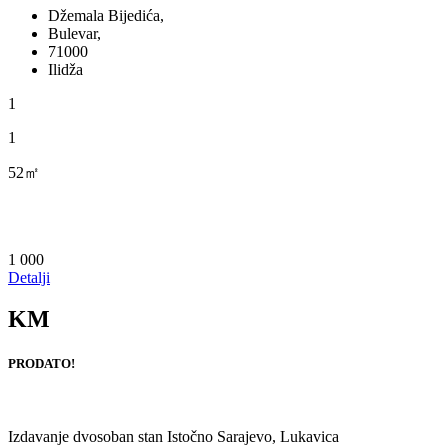
Džemala Bijedića,
Bulevar,
71000
Ilidža
1
1
52㎡
1 000
Detalji
KM
PRODATO!
Izdavanje dvosoban stan Istočno Sarajevo, Lukavica