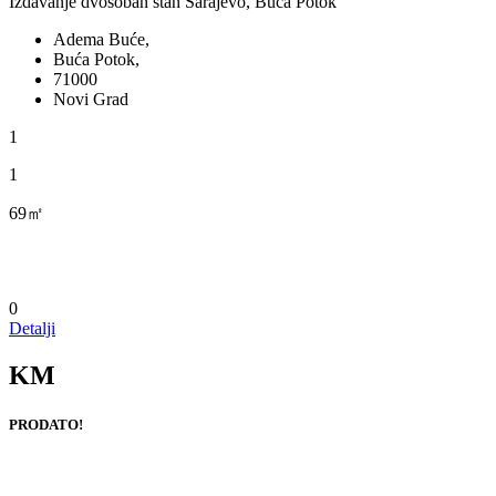
Izdavanje dvosoban stan Sarajevo, Buća Potok
Adema Buće,
Buća Potok,
71000
Novi Grad
1
1
69㎡
0
Detalji
KM
PRODATO!