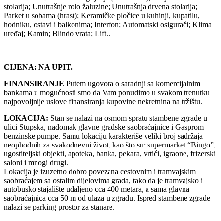
stolarija; Unutrašnje rolo žaluzine; Unutrašnja drvena stolarija;
Parket u sobama (hrast); Keramičke pločice u kuhinji, kupatilu,
hodniku, ostavi i balkonima; Interfon; Automatski osigurači; Klima
uređaj; Kamin; Blindo vrata; Lift..
CIJENA: NA UPIT.
FINANSIRANJE
Putem ugovora o saradnji sa komercijalnim
bankama u mogućnosti smo da Vam ponudimo u svakom trenutku
najpovoljnije uslove finansiranja kupovine nekretnina na tržištu.
LOKACIJA:
Stan se nalazi na osmom spratu stambene zgrade u
ulici Stupska, nadomak glavne gradske saobraćajnice i Gasprom
benzinske pumpe. Samu lokaciju karakteriše veliki broj sadržaja
neophodnih za svakodnevni život, kao što su: supermarket “Bingo”,
ugostiteljski objekti, apoteka, banka, pekara, vrtići, igraone, frizerski
saloni i mnogi drugi.
Lokacija je izuzetno dobro povezana cestovnim i tramvajskim
saobraćajem sa ostalim dijelovima grada, tako da je tramvajsko i
autobusko stajalište udaljeno cca 400 metara, a sama glavna
saobraćajnica cca 50 m od ulaza u zgradu. Ispred stambene zgrade
nalazi se parking prostor za stanare.