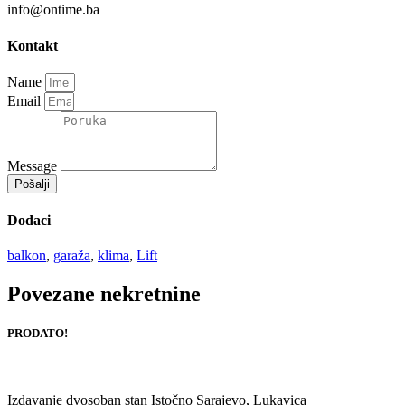
info@ontime.ba
Kontakt
Name
Email
Message
Pošalji
Dodaci
balkon
,
garaža
,
klima
,
Lift
Povezane nekretnine
PRODATO!
Izdavanje dvosoban stan Istočno Sarajevo, Lukavica