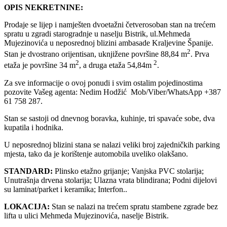
OPIS NEKRETNINE:
Prodaje se lijep i namješten dvoetažni četverosoban stan na trećem
spratu u zgradi starogradnje u naselju Bistrik, ul.Mehmeda
Mujezinovića u neposrednoj blizini ambasade Kraljevine Španije.
2
Stan je dvostrano orijentisan, uknjižene površine 88,84 m
. Prva
2
2
etaža je površine 34 m
, a druga etaža 54,84m
.
Za sve informacije o ovoj ponudi i svim ostalim pojedinostima
pozovite Vašeg agenta: Nedim Hodžić Mob/Viber/WhatsApp +387
61 758 287.
Stan se sastoji od dnevnog boravka, kuhinje, tri spavaće sobe, dva
kupatila i hodnika.
U neposrednoj blizini stana se nalazi veliki broj zajedničkih parking
mjesta, tako da je korištenje automobila uveliko olakšano.
STANDARD:
Plinsko etažno grijanje; Vanjska PVC stolarija;
Unutrašnja drvena stolarija; Ulazna vrata blindirana; Podni dijelovi
su laminat/parket i keramika; Interfon..
LOKACIJA:
Stan se nalazi na trećem spratu stambene zgrade bez
lifta u ulici Mehmeda Mujezinovića, naselje Bistrik.