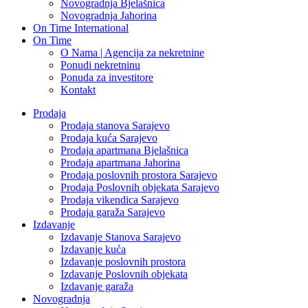
Novogradnja Bjelašnica
Novogradnja Jahorina
On Time International
On Time
O Nama | Agencija za nekretnine
Ponudi nekretninu
Ponuda za investitore
Kontakt
Prodaja
Prodaja stanova Sarajevo
Prodaja kuća Sarajevo
Prodaja apartmana Bjelašnica
Prodaja apartmana Jahorina
Prodaja poslovnih prostora Sarajevo
Prodaja Poslovnih objekata Sarajevo
Prodaja vikendica Sarajevo
Prodaja garaža Sarajevo
Izdavanje
Izdavanje Stanova Sarajevo
Izdavanje kuća
Izdavanje poslovnih prostora
Izdavanje Poslovnih objekata
Izdavanje garaža
Novogradnja