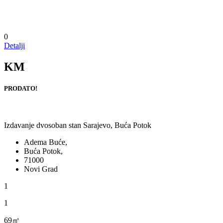
0
Detalji
KM
PRODATO!
Izdavanje dvosoban stan Sarajevo, Buća Potok
Adema Buće,
Buća Potok,
71000
Novi Grad
1
1
69㎡