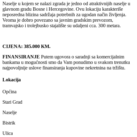
Naselje u kojem se nalazi zgrada je jedno od atraktivnijih naselje u
glavnom gradu Bosne i Hercegovine. Ovu lokaciju karakteriše
neposredna blizina sadržaja potrebnih za ugodan način življenja.
Veoma je dobro povezano sa javnim gradskim prevozom,
tramvajsko i trolejbusko stajalište su udaljeni cca. 300 metara.
CIJENA: 385.000 KM.
FINANSIRANJE
Putem ugovora o saradnji sa komercijalnim
bankama u mogućnosti smo da Vam ponudimo u svakom trenutku
najpovoljnije uslove finansiranja kupovine nekretnina na tržištu.
Lokacija
Općina
Stari Grad
Naselje
Bistrik
Ulica