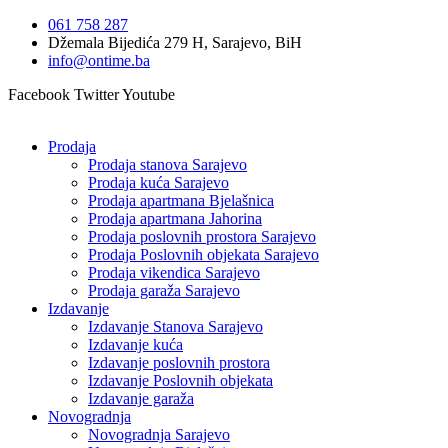
Idi
061 758 287
na
Džemala Bijedića 279 H, Sarajevo, BiH
sadržaj
info@ontime.ba
Facebook
Twitter
Youtube
Prodaja
Prodaja stanova Sarajevo
Prodaja kuća Sarajevo
Prodaja apartmana Bjelašnica
Prodaja apartmana Jahorina
Prodaja poslovnih prostora Sarajevo
Prodaja Poslovnih objekata Sarajevo
Prodaja vikendica Sarajevo
Prodaja garaža Sarajevo
Izdavanje
Izdavanje Stanova Sarajevo
Izdavanje kuća
Izdavanje poslovnih prostora
Izdavanje Poslovnih objekata
Izdavanje garaža
Novogradnja
Novogradnja Sarajevo