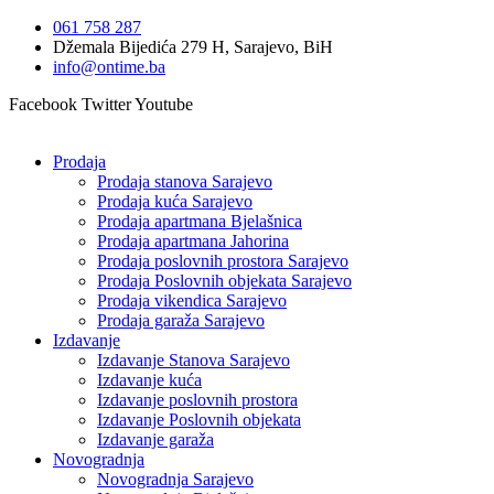
Idi
061 758 287
na
Džemala Bijedića 279 H, Sarajevo, BiH
sadržaj
info@ontime.ba
Facebook
Twitter
Youtube
Prodaja
Prodaja stanova Sarajevo
Prodaja kuća Sarajevo
Prodaja apartmana Bjelašnica
Prodaja apartmana Jahorina
Prodaja poslovnih prostora Sarajevo
Prodaja Poslovnih objekata Sarajevo
Prodaja vikendica Sarajevo
Prodaja garaža Sarajevo
Izdavanje
Izdavanje Stanova Sarajevo
Izdavanje kuća
Izdavanje poslovnih prostora
Izdavanje Poslovnih objekata
Izdavanje garaža
Novogradnja
Novogradnja Sarajevo