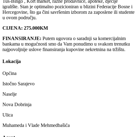
Tuš-Bingo , Kort market, razne prodavnice, apoteke, dječije
igralište. Stan je optimalno pozicioniran u blizini Federacije Bosne i
Hercegovine, što ga čini savršenim izborom za zaposlene ili studente
u ovom području.
CIJENA: 275.000KM
FINANSIRANJE:
Putem ugovora o saradnji sa komercijalnim
bankama u mogućnosti smo da Vam ponudimo u svakom trenutku
najpovoljnije uslove finansiranja kupovine nekretnina na tržištu.
Lokacija
Općina
Istočno Sarajevo
Naselje
Nova Dobrinja
Ulica
Muhameda i Vlade Mehmedbašića