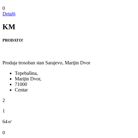
0
Detalji
KM
PRODATO!
Prodaja trosoban stan Sarajevo, Marijin Dvor
Tepebašina,
Marijin Dvor,
71000
Centar
2
1
64㎡
0