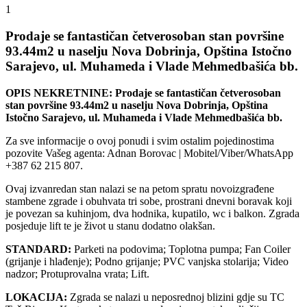
1
Prodaje se fantastičan četverosoban stan površine
93.44m2 u naselju Nova Dobrinja, Opština Istočno
Sarajevo, ul. Muhameda i Vlade Mehmedbašića bb.
OPIS NEKRETNINE: Prodaje se fantastičan četverosoban
stan površine 93.44m2 u naselju Nova Dobrinja, Opština
Istočno Sarajevo, ul. Muhameda i Vlade Mehmedbašića bb.
Za sve informacije o ovoj ponudi i svim ostalim pojedinostima
pozovite Vašeg agenta: Adnan Borovac | Mobitel/Viber/WhatsApp
+387 62 215 807.
Ovaj izvanredan stan nalazi se na petom spratu novoizgrađene
stambene zgrade i obuhvata tri sobe, prostrani dnevni boravak koji
je povezan sa kuhinjom, dva hodnika, kupatilo, wc i balkon. Zgrada
posjeduje lift te je život u stanu dodatno olakšan.
STANDARD:
Parketi na podovima; Toplotna pumpa; Fan Coiler
(grijanje i hlađenje); Podno grijanje; PVC vanjska stolarija; Video
nadzor; Protuprovalna vrata; Lift.
LOKACIJA:
Zgrada se nalazi u neposrednoj blizini gdje su TC