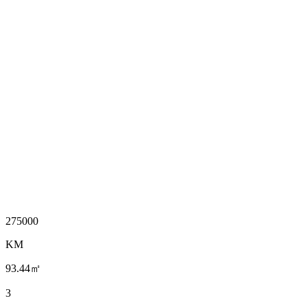
275000
KM
93.44㎡
3