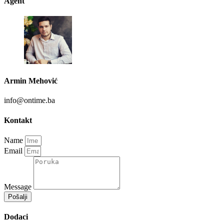
Agent
Armin Mehović
info@ontime.ba
Kontakt
Name
Email
Message
Pošalji
Dodaci