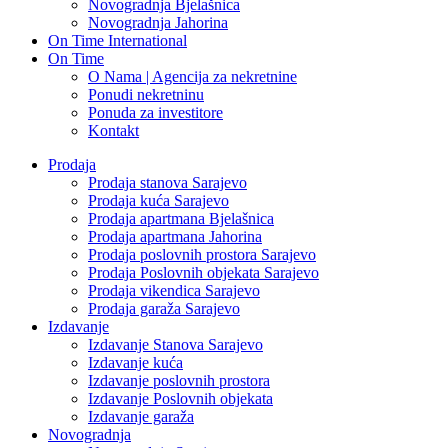
Novogradnja Bjelašnica
Novogradnja Jahorina
On Time International
On Time
O Nama | Agencija za nekretnine
Ponudi nekretninu
Ponuda za investitore
Kontakt
Prodaja
Prodaja stanova Sarajevo
Prodaja kuća Sarajevo
Prodaja apartmana Bjelašnica
Prodaja apartmana Jahorina
Prodaja poslovnih prostora Sarajevo
Prodaja Poslovnih objekata Sarajevo
Prodaja vikendica Sarajevo
Prodaja garaža Sarajevo
Izdavanje
Izdavanje Stanova Sarajevo
Izdavanje kuća
Izdavanje poslovnih prostora
Izdavanje Poslovnih objekata
Izdavanje garaža
Novogradnja