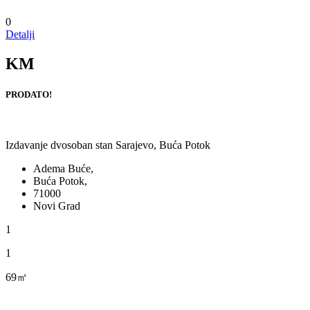
0
Detalji
KM
PRODATO!
Izdavanje dvosoban stan Sarajevo, Buća Potok
Adema Buće,
Buća Potok,
71000
Novi Grad
1
1
69㎡