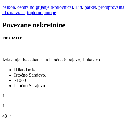
balkon
,
centralno grijanje (kotlovnica)
,
Lift
,
parket
,
protuprovalna
ulazna vrata
,
toplotne pumpe
Povezane nekretnine
PRODATO!
Izdavanje dvosoban stan Istočno Sarajevo, Lukavica
Hilandarska,
Istočno Sarajevo,
71000
Istočno Sarajevo
1
1
43㎡