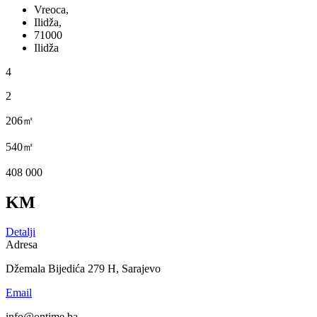
Vreoca,
Ilidža,
71000
Ilidža
4
2
206㎡
540㎡
408 000
KM
Detalji
Adresa
Džemala Bijedića 279 H, Sarajevo
Email
info@ontime.ba