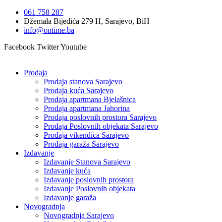
Idi
061 758 287
na
Džemala Bijedića 279 H, Sarajevo, BiH
sadržaj
info@ontime.ba
Facebook
Twitter
Youtube
Prodaja
Prodaja stanova Sarajevo
Prodaja kuća Sarajevo
Prodaja apartmana Bjelašnica
Prodaja apartmana Jahorina
Prodaja poslovnih prostora Sarajevo
Prodaja Poslovnih objekata Sarajevo
Prodaja vikendica Sarajevo
Prodaja garaža Sarajevo
Izdavanje
Izdavanje Stanova Sarajevo
Izdavanje kuća
Izdavanje poslovnih prostora
Izdavanje Poslovnih objekata
Izdavanje garaža
Novogradnja
Novogradnja Sarajevo