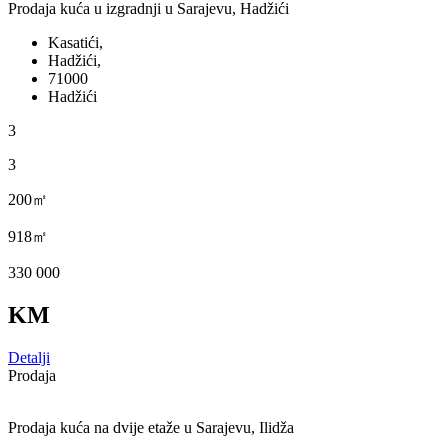
Prodaja kuća u izgradnji u Sarajevu, Hadžići
Kasatići,
Hadžići,
71000
Hadžići
3
3
200㎡
918㎡
330 000
KM
Detalji
Prodaja
Prodaja kuća na dvije etaže u Sarajevu, Ilidža