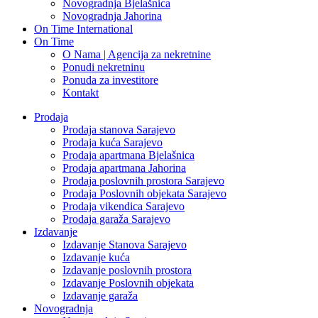
Novogradnja Bjelašnica
Novogradnja Jahorina
On Time International
On Time
O Nama | Agencija za nekretnine
Ponudi nekretninu
Ponuda za investitore
Kontakt
Prodaja
Prodaja stanova Sarajevo
Prodaja kuća Sarajevo
Prodaja apartmana Bjelašnica
Prodaja apartmana Jahorina
Prodaja poslovnih prostora Sarajevo
Prodaja Poslovnih objekata Sarajevo
Prodaja vikendica Sarajevo
Prodaja garaža Sarajevo
Izdavanje
Izdavanje Stanova Sarajevo
Izdavanje kuća
Izdavanje poslovnih prostora
Izdavanje Poslovnih objekata
Izdavanje garaža
Novogradnja