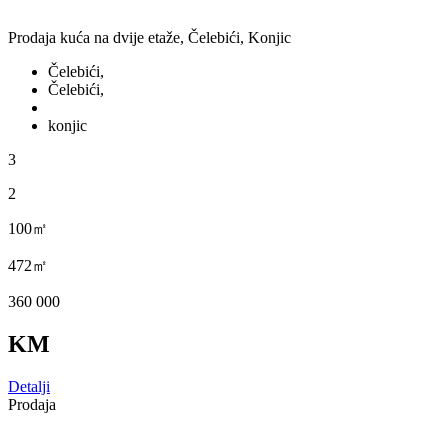
Prodaja kuća na dvije etaže, Čelebići, Konjic
Čelebići,
Čelebići,
konjic
3
2
100㎡
472㎡
360 000
KM
Detalji
Prodaja