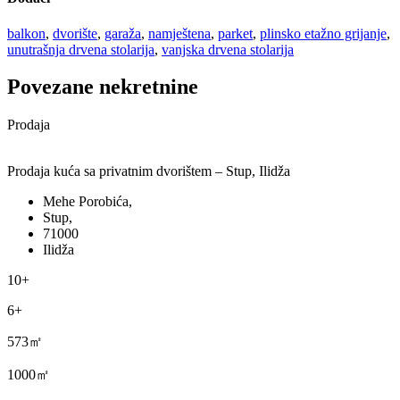
balkon
,
dvorište
,
garaža
,
namještena
,
parket
,
plinsko etažno grijanje
,
unutrašnja drvena stolarija
,
vanjska drvena stolarija
Povezane nekretnine
Prodaja
Prodaja kuća sa privatnim dvorištem – Stup, Ilidža
Mehe Porobića,
Stup,
71000
Ilidža
10+
6+
573㎡
1000㎡