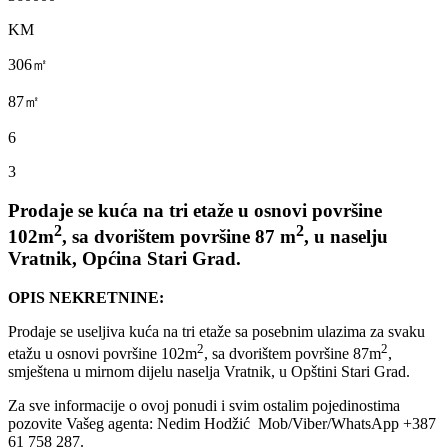
KM
306㎡
87㎡
6
3
Prodaje se kuća na tri etaže u osnovi površine
2
2
102m
, sa dvorištem površine 87 m
, u naselju
Vratnik, Općina Stari Grad.
OPIS NEKRETNINE:
Prodaje se useljiva kuća na tri etaže sa posebnim ulazima za svaku
2
2
etažu u osnovi površine 102m
, sa dvorištem površine 87m
,
smještena u mirnom dijelu naselja Vratnik, u Opštini Stari Grad.
Za sve informacije o ovoj ponudi i svim ostalim pojedinostima
pozovite Vašeg agenta: Nedim Hodžić Mob/Viber/WhatsApp +387
61 758 287.