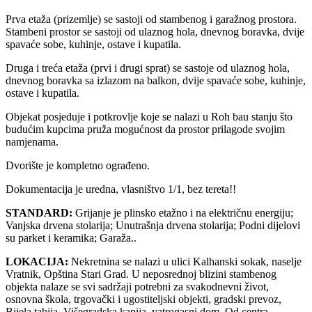
Prva etaža (prizemlje) se sastoji od stambenog i garažnog prostora.
Stambeni prostor se sastoji od ulaznog hola, dnevnog boravka, dvije
spavaće sobe, kuhinje, ostave i kupatila.
Druga i treća etaža (prvi i drugi sprat) se sastoje od ulaznog hola,
dnevnog boravka sa izlazom na balkon, dvije spavaće sobe, kuhinje,
ostave i kupatila.
Objekat posjeduje i potkrovlje koje se nalazi u Roh bau stanju što
budućim kupcima pruža mogućnost da prostor prilagode svojim
namjenama.
Dvorište je kompletno ograđeno.
Dokumentacija je uredna, vlasništvo 1/1, bez tereta!!
STANDARD:
Grijanje je plinsko etažno i na električnu energiju;
Vanjska drvena stolarija; Unutrašnja drvena stolarija; Podni dijelovi
su parket i keramika; Garaža..
LOKACIJA:
Nekretnina se nalazi u ulici Kalhanski sokak, naselje
Vratnik, Opština Stari Grad. U neposrednoj blizini stambenog
objekta nalaze se svi sadržaji potrebni za svakodnevni život,
osnovna škola, trgovački i ugostiteljski objekti, gradski prevoz,
Bijela tabija, Višegradska kapija, vatrogasni dom. Od centra