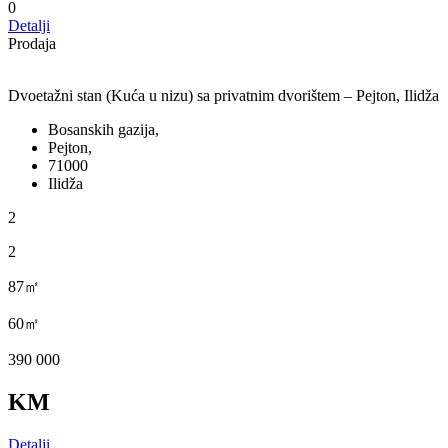
0
Detalji
Prodaja
Dvoetažni stan (Kuća u nizu) sa privatnim dvorištem – Pejton, Ilidža
Bosanskih gazija,
Pejton,
71000
Ilidža
2
2
87㎡
60㎡
390 000
KM
Detalji