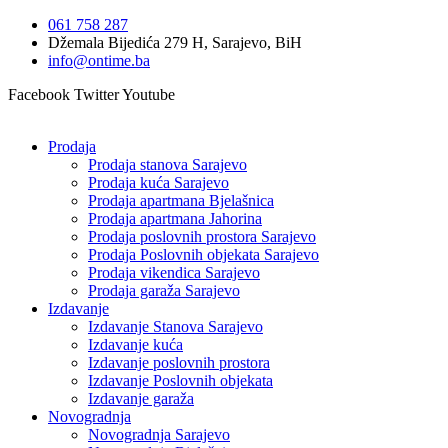
Idi
061 758 287
na
Džemala Bijedića 279 H, Sarajevo, BiH
sadržaj
info@ontime.ba
Facebook
Twitter
Youtube
Prodaja
Prodaja stanova Sarajevo
Prodaja kuća Sarajevo
Prodaja apartmana Bjelašnica
Prodaja apartmana Jahorina
Prodaja poslovnih prostora Sarajevo
Prodaja Poslovnih objekata Sarajevo
Prodaja vikendica Sarajevo
Prodaja garaža Sarajevo
Izdavanje
Izdavanje Stanova Sarajevo
Izdavanje kuća
Izdavanje poslovnih prostora
Izdavanje Poslovnih objekata
Izdavanje garaža
Novogradnja
Novogradnja Sarajevo