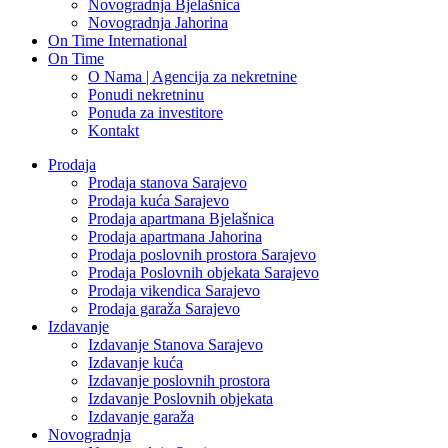
Novogradnja Bjelašnica
Novogradnja Jahorina
On Time International
On Time
O Nama | Agencija za nekretnine
Ponudi nekretninu
Ponuda za investitore
Kontakt
Prodaja
Prodaja stanova Sarajevo
Prodaja kuća Sarajevo
Prodaja apartmana Bjelašnica
Prodaja apartmana Jahorina
Prodaja poslovnih prostora Sarajevo
Prodaja Poslovnih objekata Sarajevo
Prodaja vikendica Sarajevo
Prodaja garaža Sarajevo
Izdavanje
Izdavanje Stanova Sarajevo
Izdavanje kuća
Izdavanje poslovnih prostora
Izdavanje Poslovnih objekata
Izdavanje garaža
Novogradnja