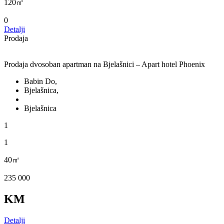
120㎡
0
Detalji
Prodaja
Prodaja dvosoban apartman na Bjelašnici – Apart hotel Phoenix
Babin Do,
Bjelašnica,
Bjelašnica
1
1
40㎡
235 000
KM
Detalji