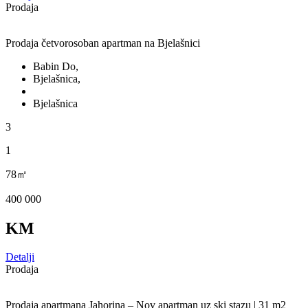
Prodaja
Prodaja četvorosoban apartman na Bjelašnici
Babin Do,
Bjelašnica,
Bjelašnica
3
1
78㎡
400 000
KM
Detalji
Prodaja
Prodaja apartmana Jahorina – Nov apartman uz ski stazu | 31 m2