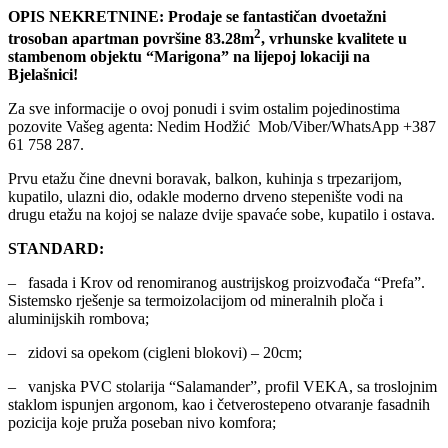
OPIS NEKRETNINE: Prodaje se fantastičan dvoetažni
2
trosoban apartman površine 83.28m
, vrhunske kvalitete u
stambenom objektu “Marigona” na lijepoj lokaciji na
Bjelašnici!
Za sve informacije o ovoj ponudi i svim ostalim pojedinostima
pozovite Vašeg agenta: Nedim Hodžić Mob/Viber/WhatsApp +387
61 758 287.
Prvu etažu čine dnevni boravak, balkon, kuhinja s trpezarijom,
kupatilo, ulazni dio, odakle moderno drveno stepenište vodi na
drugu etažu na kojoj se nalaze dvije spavaće sobe, kupatilo i ostava.
STANDARD:
– fasada i Krov od renomiranog austrijskog proizvođača “Prefa”.
Sistemsko rješenje sa termoizolacijom od mineralnih ploča i
aluminijskih rombova;
– zidovi sa opekom (cigleni blokovi) – 20cm;
– vanjska PVC stolarija “Salamander”, profil VEKA, sa troslojnim
staklom ispunjen argonom, kao i četverostepeno otvaranje fasadnih
pozicija koje pruža poseban nivo komfora;