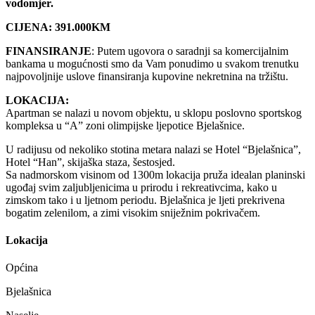
vodomjer.
CIJENA: 391.000KM
FINANSIRANJE
: Putem ugovora o saradnji sa komercijalnim
bankama u mogućnosti smo da Vam ponudimo u svakom trenutku
najpovoljnije uslove finansiranja kupovine nekretnina na tržištu.
LOKACIJA:
Apartman se nalazi u novom objektu, u sklopu poslovno sportskog
kompleksa u “A” zoni olimpijske ljepotice Bjelašnice.
U radijusu od nekoliko stotina metara nalazi se Hotel “Bjelašnica”,
Hotel “Han”, skijaška staza, šestosjed.
Sa nadmorskom visinom od 1300m lokacija pruža idealan planinski
ugođaj svim zaljubljenicima u prirodu i rekreativcima, kako u
zimskom tako i u ljetnom periodu. Bjelašnica je ljeti prekrivena
bogatim zelenilom, a zimi visokim sniježnim pokrivačem.
Lokacija
Općina
Bjelašnica