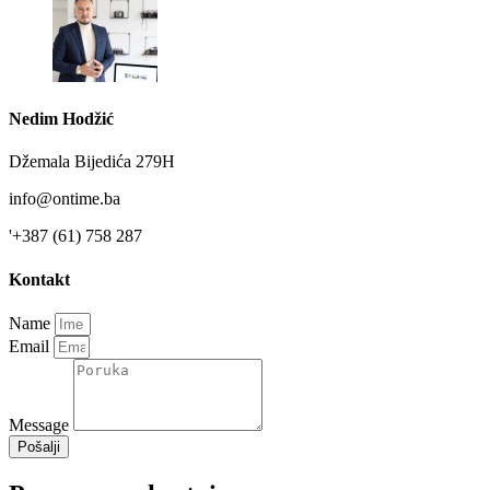
Nedim Hodžić
Džemala Bijedića 279H
info@ontime.ba
'+387 (61) 758 287
Kontakt
Name
Email
Message
Pošalji