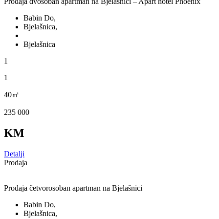
Prodaja dvosoban apartman na Bjelašnici – Apart hotel Phoenix
Babin Do,
Bjelašnica,
Bjelašnica
1
1
40㎡
235 000
KM
Detalji
Prodaja
Prodaja četvorosoban apartman na Bjelašnici
Babin Do,
Bjelašnica,