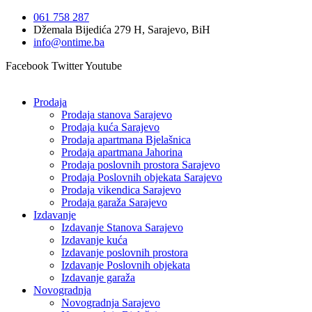
Idi
061 758 287
na
Džemala Bijedića 279 H, Sarajevo, BiH
sadržaj
info@ontime.ba
Facebook
Twitter
Youtube
Prodaja
Prodaja stanova Sarajevo
Prodaja kuća Sarajevo
Prodaja apartmana Bjelašnica
Prodaja apartmana Jahorina
Prodaja poslovnih prostora Sarajevo
Prodaja Poslovnih objekata Sarajevo
Prodaja vikendica Sarajevo
Prodaja garaža Sarajevo
Izdavanje
Izdavanje Stanova Sarajevo
Izdavanje kuća
Izdavanje poslovnih prostora
Izdavanje Poslovnih objekata
Izdavanje garaža
Novogradnja
Novogradnja Sarajevo