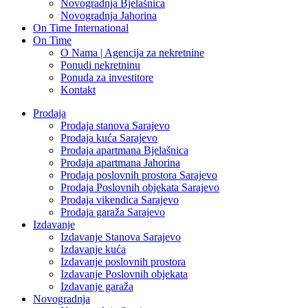
Novogradnja Bjelašnica
Novogradnja Jahorina
On Time International
On Time
O Nama | Agencija za nekretnine
Ponudi nekretninu
Ponuda za investitore
Kontakt
Prodaja
Prodaja stanova Sarajevo
Prodaja kuća Sarajevo
Prodaja apartmana Bjelašnica
Prodaja apartmana Jahorina
Prodaja poslovnih prostora Sarajevo
Prodaja Poslovnih objekata Sarajevo
Prodaja vikendica Sarajevo
Prodaja garaža Sarajevo
Izdavanje
Izdavanje Stanova Sarajevo
Izdavanje kuća
Izdavanje poslovnih prostora
Izdavanje Poslovnih objekata
Izdavanje garaža
Novogradnja