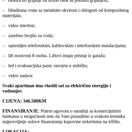
– električno grijanje na termo blok sa podnim grijanjem;
– blindirana vrata sa metalnim okvirom i oblogom od kompozitnog
materijala;
– video interfon;
– zasebno brojilo za vodu;
– opremljen telefonskim, kablovskim i interfonskim instalacijama;
– lift nosivosti 8 osoba. Liftovi imaju pristup iz garaža;
– led i evakuacijska panic rasvjeta u stubištu;
– video nadzor.
Svaki apartman ima vlastiti sat za električnu energiju i
vodomjer.
CIJENA: 346.500KM
FINANSIRANJE
: Putem ugovora o saradnji sa komercijalnim
bankama u mogućnosti smo da Vam ponudimo u svakom trenutku
najpovoljnije uslove finansiranja kupovine nekretnina na tržištu.
LOKACIJA: