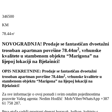
346500
KM
78.44㎡
NOVOGRADNJA! Prodaje se fantastičan dvoetažni
2
trosoban apartman površine 78.44m
, vrhunske
kvalitete u stambenom objektu “Marigona” na
lijepoj lokaciji na Bjelašnici!
OPIS NEKRETNINE: Prodaje se fantastičan dvoetažni
2
trosoban apartman površine 78.44m
, vrhunske kvalitete u
stambenom objektu “Marigona” na lijepoj lokaciji na
Bjelašnici!
Za sve informacije o ovoj ponudi i svim ostalim pojedinostima
pozovite Vašeg agenta: Nedim Hodžić Mob/Viber/WhatsApp +387
61 758 287.
Prva etaža sadrži prostrani dnevni boravak, balkon, kuhinju s