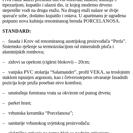
trpezarijom, kupatilo i ulazni dio, iz kojeg moderno drveno
stepenište vodi na drugu etažu. Na drugoj etaži nalaze se dvije
spavaće sobe, dodatno kupatilo i ostava. U apartmanu je ugrađena
potpuno nova kuhinja renomiranog brenda PORCELANOSA.
STANDARD:
– fasada i Krov od renomiranog austrijskog proizvođača “Prefa”.
Sistemsko rješenje sa termoizolacijom od mineralnih ploča i
aluminijskih rombova;
– zidovi sa opekom (cigleni blokovi) – 20cm;
– vanjska PVC stolarija “Salamander”, profil VEKA, sa troslojnim
staklom ispunjen argonom, kao i četverostepeno otvaranje fasadnih
pozicija koje pruža poseban nivo komfora;
– unutrašnja furnirana vrata sa okvirom od punog drveta;
– parket hrast;
– vrhunska keramika “Porcelanosa”;
– sanitarije vrhunskog svjetskog proizvođača;