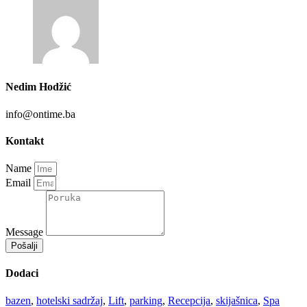
Nedim Hodžić
info@ontime.ba
Kontakt
Name
Email
Message
Pošalji
Dodaci
bazen
,
hotelski sadržaj
,
Lift
,
parking
,
Recepcija
,
skijašnica
,
Spa