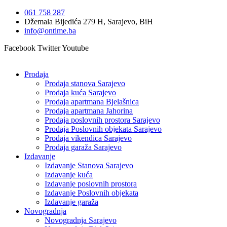
Idi
061 758 287
na
Džemala Bijedića 279 H, Sarajevo, BiH
sadržaj
info@ontime.ba
Facebook
Twitter
Youtube
Prodaja
Prodaja stanova Sarajevo
Prodaja kuća Sarajevo
Prodaja apartmana Bjelašnica
Prodaja apartmana Jahorina
Prodaja poslovnih prostora Sarajevo
Prodaja Poslovnih objekata Sarajevo
Prodaja vikendica Sarajevo
Prodaja garaža Sarajevo
Izdavanje
Izdavanje Stanova Sarajevo
Izdavanje kuća
Izdavanje poslovnih prostora
Izdavanje Poslovnih objekata
Izdavanje garaža
Novogradnja
Novogradnja Sarajevo