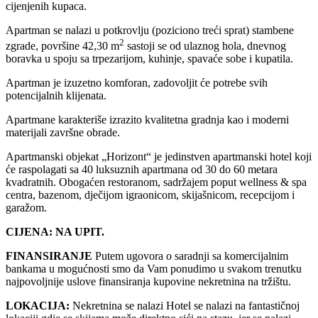
cijenjenih kupaca.
Apartman se nalazi u potkrovlju (poziciono treći sprat) stambene
2
zgrade, površine 42,30 m
sastoji se od ulaznog hola, dnevnog
boravka u spoju sa trpezarijom, kuhinje, spavaće sobe i kupatila.
Apartman je izuzetno komforan, zadovoljit će potrebe svih
potencijalnih klijenata.
Apartmane karakteriše izrazito kvalitetna gradnja kao i moderni
materijali završne obrade.
Apartmanski objekat „Horizont“ je jedinstven apartmanski hotel koji
će raspolagati sa 40 luksuznih apartmana od 30 do 60 metara
kvadratnih. Obogaćen restoranom, sadržajem poput wellness & spa
centra, bazenom, dječijom igraonicom, skijašnicom, recepcijom i
garažom.
CIJENA: NA UPIT.
FINANSIRANJE
Putem ugovora o saradnji sa komercijalnim
bankama u mogućnosti smo da Vam ponudimo u svakom trenutku
najpovoljnije uslove finansiranja kupovine nekretnina na tržištu.
LOKACIJA:
Nekretnina se nalazi Hotel se nalazi na fantastičnoj