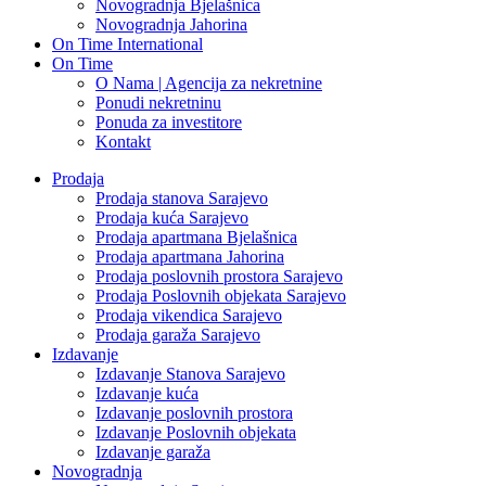
Novogradnja Bjelašnica
Novogradnja Jahorina
On Time International
On Time
O Nama | Agencija za nekretnine
Ponudi nekretninu
Ponuda za investitore
Kontakt
Prodaja
Prodaja stanova Sarajevo
Prodaja kuća Sarajevo
Prodaja apartmana Bjelašnica
Prodaja apartmana Jahorina
Prodaja poslovnih prostora Sarajevo
Prodaja Poslovnih objekata Sarajevo
Prodaja vikendica Sarajevo
Prodaja garaža Sarajevo
Izdavanje
Izdavanje Stanova Sarajevo
Izdavanje kuća
Izdavanje poslovnih prostora
Izdavanje Poslovnih objekata
Izdavanje garaža
Novogradnja