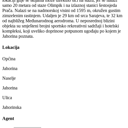
lokaciji gdje se skijama može direktno sići na stazu, jer se nalazi
samo 20 metara od staze Olimpik i na izlaznoj stanici šestosjeda
Prača. Nalazi se na nadmorskoj visini od 1595 m, okružen gustim
zimzelenim rastinjem. Udaljen je 29 km od srca Sarajeva, te 32 km
od najbližeg Međunarodnog aerodroma. U neposrednoj blizini
objekta su smješteni brojni sportsko rekreativni sadržaji i hotelski
kompleksi, koji uveliko doprinose potpunom ugođaju po kojem je
Jahorina poznata.
Lokacija
Općina
Jahorina
Naselje
Jahorina
Ulica
Jahorinska
Agent