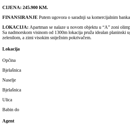
CIJENA: 245.900 KM.
FINANSIRANJE
Putem ugovora o saradnji sa komercijalnim banka
LOKACIJA:
Apartman se nalaze u novom objektu u “A” zoni olimpijs
Sa nadmorskom visinom od 1300m lokacija pruža idealan planinski ugođ
zelenilom, a zimi visokim sniježnim pokrivačem.
Lokacija
Općina
Bjelašnica
Naselje
Bjelašnica
Ulica
Babin do
Agent