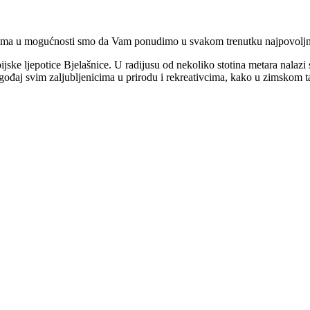
ma u mogućnosti smo da Vam ponudimo u svakom trenutku najpovoljnije 
ke ljepotice Bjelašnice. U radijusu od nekoliko stotina metara nalazi s
aj svim zaljubljenicima u prirodu i rekreativcima, kako u zimskom tako