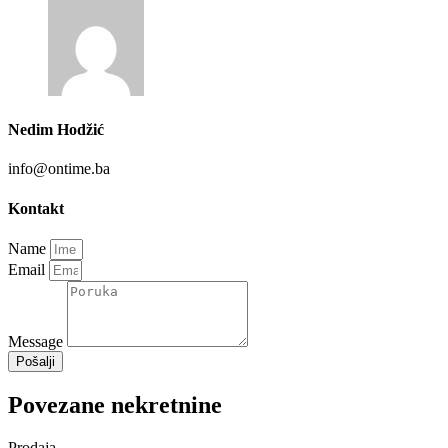
Nedim Hodžić
info@ontime.ba
Kontakt
Name
Email
Message
Pošalji
Povezane nekretnine
Prodaja