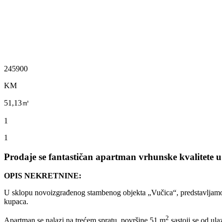
245900
KM
51,13㎡
1
1
Prodaje se fantastičan apartman vrhunske kvalitete 
OPIS NEKRETNINE:
U sklopu novoizgrađenog stambenog objekta „Vučica“, predstavljamo V
kupaca.
2
Apartman se nalazi na trećem spratu, površine 51 m
sastoji se od ul