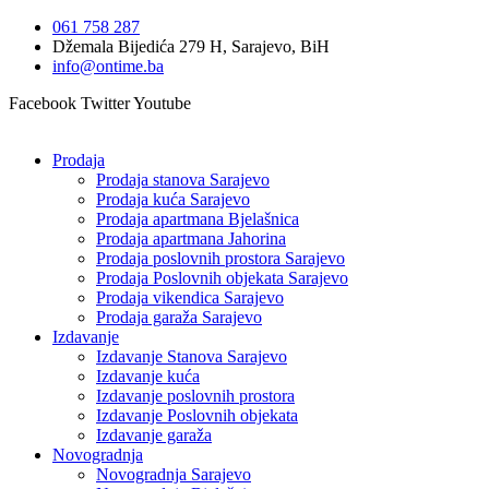
Idi
061 758 287
na
Džemala Bijedića 279 H, Sarajevo, BiH
sadržaj
info@ontime.ba
Facebook
Twitter
Youtube
Prodaja
Prodaja stanova Sarajevo
Prodaja kuća Sarajevo
Prodaja apartmana Bjelašnica
Prodaja apartmana Jahorina
Prodaja poslovnih prostora Sarajevo
Prodaja Poslovnih objekata Sarajevo
Prodaja vikendica Sarajevo
Prodaja garaža Sarajevo
Izdavanje
Izdavanje Stanova Sarajevo
Izdavanje kuća
Izdavanje poslovnih prostora
Izdavanje Poslovnih objekata
Izdavanje garaža
Novogradnja
Novogradnja Sarajevo