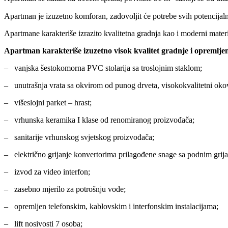
Apartman je izuzetno komforan, zadovoljit će potrebe svih potencijalni
Apartmane karakteriše izrazito kvalitetna gradnja kao i moderni materi
Apartman karakteriše izuzetno visok kvalitet gradnje i opremljeno
– vanjska šestokomorna PVC stolarija sa troslojnim staklom;
– unutrašnja vrata sa okvirom od punog drveta, visokokvalitetni oko
– višeslojni parket – hrast;
– vrhunska keramika I klase od renomiranog proizvođača;
– sanitarije vrhunskog svjetskog proizvođača;
– električno grijanje konvertorima prilagođene snage sa podnim grija
– izvod za video interfon;
– zasebno mjerilo za potrošnju vode;
– opremljen telefonskim, kablovskim i interfonskim instalacijama;
– lift nosivosti 7 osoba;