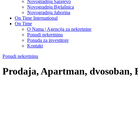
Novogradnja Sarajevo
Novogradnja Bjelašnica
Novogradnja Jahorina
On Time International
On Time
O Nama | Agencija za nekretnine
Ponudi nekretninu
Ponuda za investitore
Kontakt
Ponudi nekretninu
Prodaja, Apartman, dvosoban, B