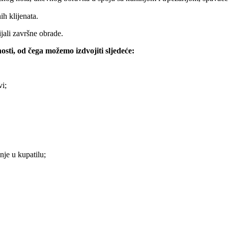
h klijenata.
jali završne obrade.
sti, od čega možemo izdvojiti sljedeće:
vi;
nje u kupatilu;