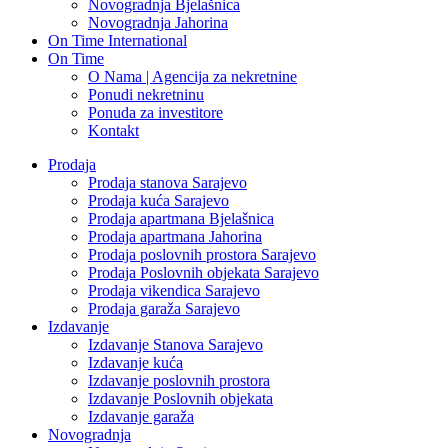
Novogradnja Bjelašnica
Novogradnja Jahorina
On Time International
On Time
O Nama | Agencija za nekretnine
Ponudi nekretninu
Ponuda za investitore
Kontakt
Prodaja
Prodaja stanova Sarajevo
Prodaja kuća Sarajevo
Prodaja apartmana Bjelašnica
Prodaja apartmana Jahorina
Prodaja poslovnih prostora Sarajevo
Prodaja Poslovnih objekata Sarajevo
Prodaja vikendica Sarajevo
Prodaja garaža Sarajevo
Izdavanje
Izdavanje Stanova Sarajevo
Izdavanje kuća
Izdavanje poslovnih prostora
Izdavanje Poslovnih objekata
Izdavanje garaža
Novogradnja