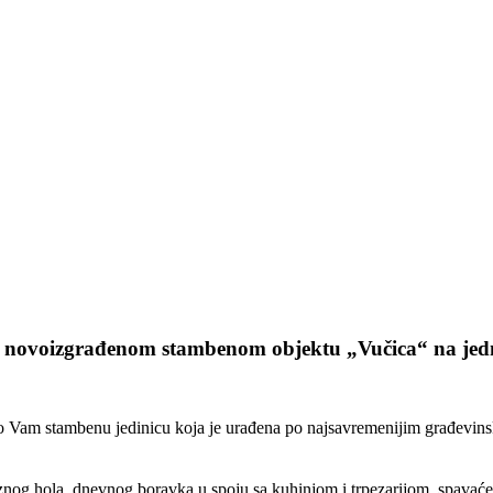
u novoizgrađenom stambenom objektu „Vučica“ na jednoj
am stambenu jedinicu koja je urađena po najsavremenijim građevinskim
aznog hola, dnevnog boravka u spoju sa kuhinjom i trpezarijom, spavaće 