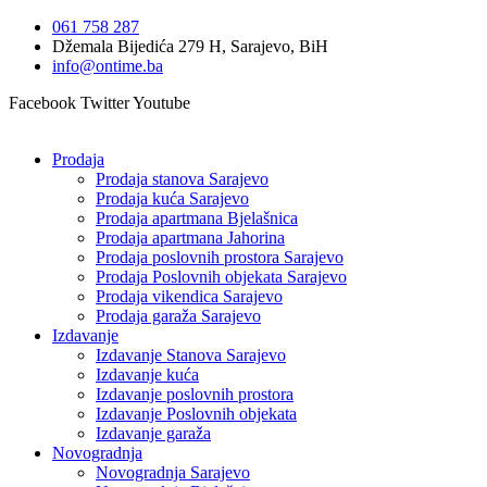
Idi
061 758 287
na
Džemala Bijedića 279 H, Sarajevo, BiH
sadržaj
info@ontime.ba
Facebook
Twitter
Youtube
Prodaja
Prodaja stanova Sarajevo
Prodaja kuća Sarajevo
Prodaja apartmana Bjelašnica
Prodaja apartmana Jahorina
Prodaja poslovnih prostora Sarajevo
Prodaja Poslovnih objekata Sarajevo
Prodaja vikendica Sarajevo
Prodaja garaža Sarajevo
Izdavanje
Izdavanje Stanova Sarajevo
Izdavanje kuća
Izdavanje poslovnih prostora
Izdavanje Poslovnih objekata
Izdavanje garaža
Novogradnja
Novogradnja Sarajevo