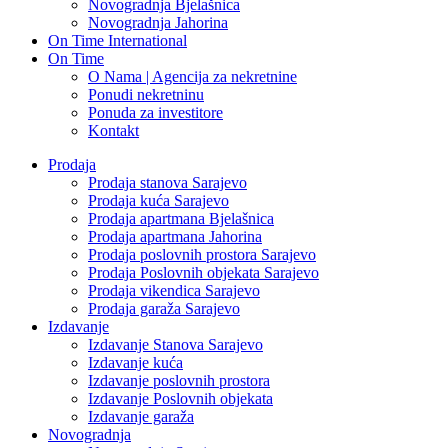
Novogradnja Bjelašnica
Novogradnja Jahorina
On Time International
On Time
O Nama | Agencija za nekretnine
Ponudi nekretninu
Ponuda za investitore
Kontakt
Prodaja
Prodaja stanova Sarajevo
Prodaja kuća Sarajevo
Prodaja apartmana Bjelašnica
Prodaja apartmana Jahorina
Prodaja poslovnih prostora Sarajevo
Prodaja Poslovnih objekata Sarajevo
Prodaja vikendica Sarajevo
Prodaja garaža Sarajevo
Izdavanje
Izdavanje Stanova Sarajevo
Izdavanje kuća
Izdavanje poslovnih prostora
Izdavanje Poslovnih objekata
Izdavanje garaža
Novogradnja