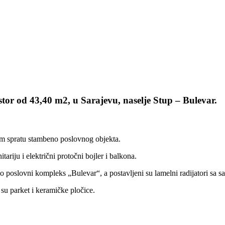
tor od 4
3,40
m2, u Sarajevu, naselje Stup – Bulevar.
om spratu stambeno poslovnog objekta.
itariju i električni protočni bojler i balkona.
no poslovni kompleks „Bulevar“, a postavljeni su lamelni radijatori sa 
 su parket i keramičke pločice.