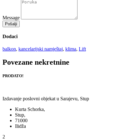
Message
Pošalji
Dodaci
balkon
,
kancelarijski namještaj
,
klima
,
Lift
Povezane nekretnine
PRODATO!
Izdavanje poslovni objekat u Sarajevu, Stup
Kurta Schorka,
Stup,
71000
Ilidža
2