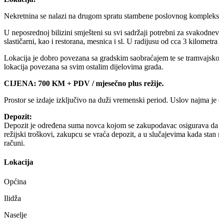
Nekretnina se nalazi na drugom spratu stambene poslovnog kompleksa
U neposrednoj bilizini smješteni su svi sadržaji potrebni za svakodne
slastičarni, kao i restorana, mesnica i sl. U radijusu od cca 3 kilome
Lokacija je dobro povezana sa gradskim saobraćajem te se tramvajsko 
lokacija povezana sa svim ostalim dijelovima grada.
CIJENA: 700 KM + PDV / mjesečno plus režije.
Prostor se izdaje izključivo na duži vremenski period. Uslov najma je 
Depozit:
Depozit je određena suma novca kojom se zakupodavac osigurava da će n
režijski troškovi, zakupcu se vraća depozit, a u slučajevima kada stan 
računi.
Lokacija
Općina
Ilidža
Naselje