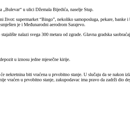
 „Bulevar“ u ulici Džemala Bijedića, naselje Stup.
vni život: supermarket “Bingo”, nekoliko samoposluga, pekare, banke i 
tra smješten je i Međunarodni aerodrom Sarajevo.
stajalište nalazi svega 300 metara od zgrade. Glavna gradska saobraćaj
depozit u iznosu jedne mjesečne kirije.
ekretnina biti vraćena u prvobitno stanje. U slučaju da se nakon izlas
nije vraćen u prvobitno stanje, zakupodavac ima pravo da zadrži dio depozi