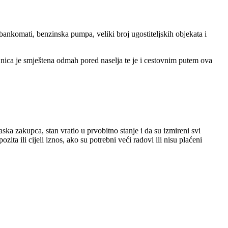
bankomati, benzinska pumpa, veliki broj ugostiteljskih objekata i
nica je smještena odmah pored naselja te je i cestovnim putem ova
ka zakupca, stan vratio u prvobitno stanje i da su izmireni svi
ta ili cijeli iznos, ako su potrebni veći radovi ili nisu plaćeni