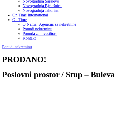
Novogradnja Sarajevo
Novogradnja Bjelašnica
Novogradnja Jahorina
On Time International
On Time
O Nama | Agencija za nekretnine
Ponudi nekretninu
Ponuda za investitore
Kontakt
Ponudi nekretninu
PRODANO!
Poslovni prostor / Stup – Bu