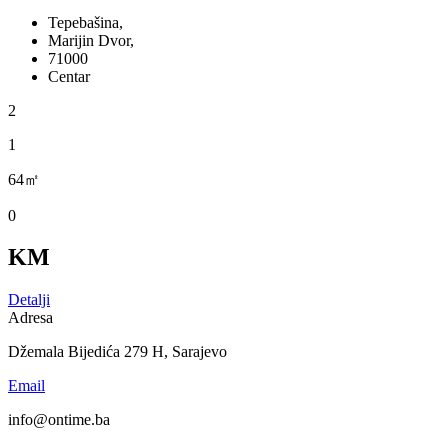
Tepebašina,
Marijin Dvor,
71000
Centar
2
1
64㎡
0
KM
Detalji
Adresa
Džemala Bijedića 279 H, Sarajevo
Email
info@ontime.ba