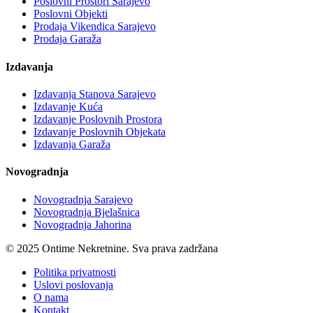
Poslovni Prostori Sarajevo
Poslovni Objekti
Prodaja Vikendica Sarajevo
Prodaja Garaža
Izdavanja
Izdavanja Stanova Sarajevo
Izdavanje Kuća
Izdavanje Poslovnih Prostora
Izdavanje Poslovnih Objekata
Izdavanja Garaža
Novogradnja
Novogradnja Sarajevo
Novogradnja Bjelašnica
Novogradnja Jahorina
© 2025 Ontime Nekretnine. Sva prava zadržana
Politika privatnosti
Uslovi poslovanja
O nama
Kontakt