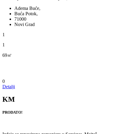
Adema Buće,
Buća Potok,
71000
Novi Grad
1
1
69㎡
0
Detalji
KM
PRODATO!