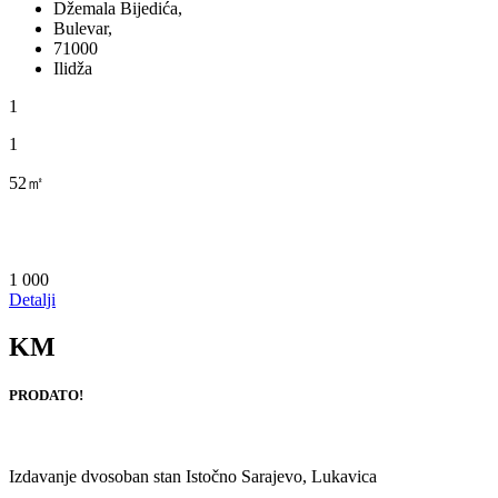
Džemala Bijedića,
Bulevar,
71000
Ilidža
1
1
52㎡
1 000
Detalji
KM
PRODATO!
Izdavanje dvosoban stan Istočno Sarajevo, Lukavica