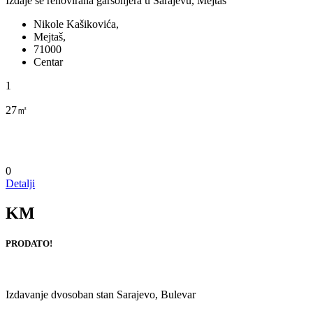
Izdaje se renovirana garsonjera u Sarajevu, Mejtaš
Nikole Kašikovića,
Mejtaš,
71000
Centar
1
27㎡
0
Detalji
KM
PRODATO!
Izdavanje dvosoban stan Sarajevo, Bulevar