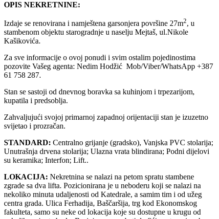
OPIS NEKRETNINE:
2
Izdaje se renovirana i namještena garsonjera površine 27m
, u
stambenom objektu starogradnje u naselju Mejtaš, ul.Nikole
Kašikovića.
Za sve informacije o ovoj ponudi i svim ostalim pojedinostima
pozovite Vašeg agenta: Nedim Hodžić Mob/Viber/WhatsApp +387
61 758 287.
Stan se sastoji od dnevnog boravka sa kuhinjom i trpezarijom,
kupatila i predsoblja.
Zahvaljujući svojoj primarnoj zapadnoj orijentaciji stan je izuzetno
svijetao i prozračan.
STANDARD:
Centralno grijanje (gradsko), Vanjska PVC stolarija;
Unutrašnja drvena stolarija; Ulazna vrata blindirana; Podni dijelovi
su keramika; Interfon; Lift..
LOKACIJA:
Nekretnina se nalazi na petom spratu stambene
zgrade sa dva lifta. Pozicionirana je u neboderu koji se nalazi na
nekoliko minuta udaljenosti od Katedrale, a samim tim i od užeg
centra grada. Ulica Ferhadija, Baščaršija, trg kod Ekonomskog
fakulteta, samo su neke od lokacija koje su dostupne u krugu od