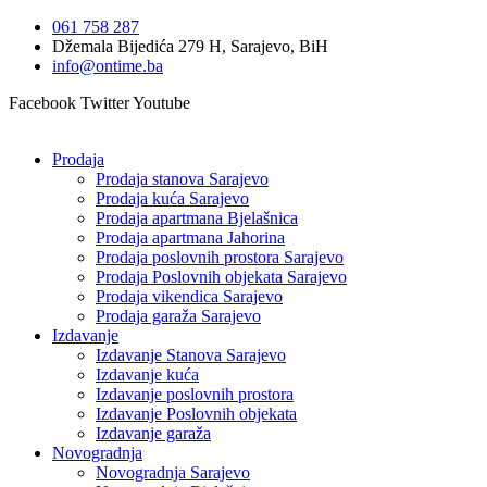
Idi
061 758 287
na
Džemala Bijedića 279 H, Sarajevo, BiH
sadržaj
info@ontime.ba
Facebook
Twitter
Youtube
Prodaja
Prodaja stanova Sarajevo
Prodaja kuća Sarajevo
Prodaja apartmana Bjelašnica
Prodaja apartmana Jahorina
Prodaja poslovnih prostora Sarajevo
Prodaja Poslovnih objekata Sarajevo
Prodaja vikendica Sarajevo
Prodaja garaža Sarajevo
Izdavanje
Izdavanje Stanova Sarajevo
Izdavanje kuća
Izdavanje poslovnih prostora
Izdavanje Poslovnih objekata
Izdavanje garaža
Novogradnja
Novogradnja Sarajevo