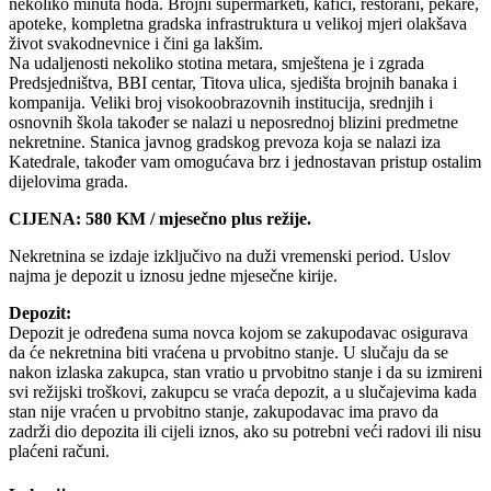
nekoliko minuta hoda. Brojni supermarketi, kafići, restorani, pekare,
apoteke, kompletna gradska infrastruktura u velikoj mjeri olakšava
život svakodnevnice i čini ga lakšim.
Na udaljenosti nekoliko stotina metara, smještena je i zgrada
Predsjedništva, BBI centar, Titova ulica, sjedišta brojnih banaka i
kompanija. Veliki broj visokoobrazovnih institucija, srednjih i
osnovnih škola također se nalazi u neposrednoj blizini predmetne
nekretnine. Stanica javnog gradskog prevoza koja se nalazi iza
Katedrale, također vam omogućava brz i jednostavan pristup ostalim
dijelovima grada.
CIJENA: 580 KM / mjesečno plus režije.
Nekretnina se izdaje izključivo na duži vremenski period. Uslov
najma je depozit u iznosu jedne mjesečne kirije.
Depozit:
Depozit je određena suma novca kojom se zakupodavac osigurava
da će nekretnina biti vraćena u prvobitno stanje. U slučaju da se
nakon izlaska zakupca, stan vratio u prvobitno stanje i da su izmireni
svi režijski troškovi, zakupcu se vraća depozit, a u slučajevima kada
stan nije vraćen u prvobitno stanje, zakupodavac ima pravo da
zadrži dio depozita ili cijeli iznos, ako su potrebni veći radovi ili nisu
plaćeni računi.