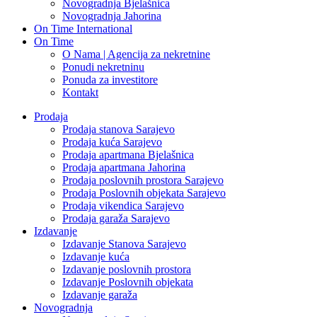
Novogradnja Bjelašnica
Novogradnja Jahorina
On Time International
On Time
O Nama | Agencija za nekretnine
Ponudi nekretninu
Ponuda za investitore
Kontakt
Prodaja
Prodaja stanova Sarajevo
Prodaja kuća Sarajevo
Prodaja apartmana Bjelašnica
Prodaja apartmana Jahorina
Prodaja poslovnih prostora Sarajevo
Prodaja Poslovnih objekata Sarajevo
Prodaja vikendica Sarajevo
Prodaja garaža Sarajevo
Izdavanje
Izdavanje Stanova Sarajevo
Izdavanje kuća
Izdavanje poslovnih prostora
Izdavanje Poslovnih objekata
Izdavanje garaža
Novogradnja