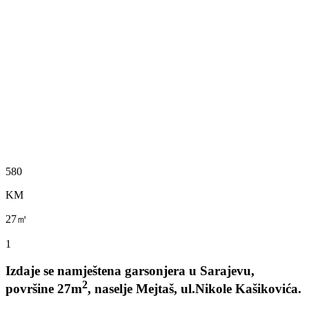
580
KM
27㎡
1
Izdaje se namještena garsonjera u Sarajevu,
2
površine 27m
, naselje Mejtaš, ul.Nikole Kašikovića.