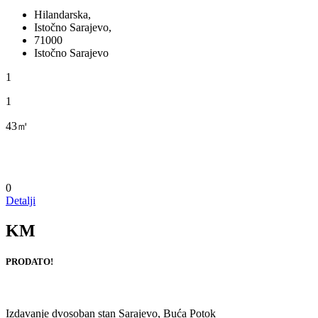
Hilandarska,
Istočno Sarajevo,
71000
Istočno Sarajevo
1
1
43㎡
0
Detalji
KM
PRODATO!
Izdavanje dvosoban stan Sarajevo, Buća Potok