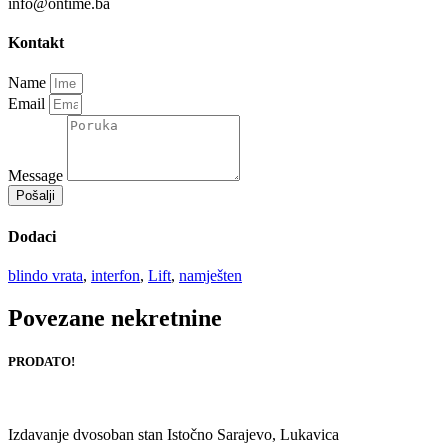
info@ontime.ba
Kontakt
Name
Email
Message
Pošalji
Dodaci
blindo vrata
,
interfon
,
Lift
,
namješten
Povezane nekretnine
PRODATO!
Izdavanje dvosoban stan Istočno Sarajevo, Lukavica