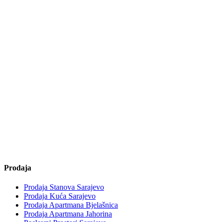
Prodaja
Prodaja Stanova Sarajevo
Prodaja Kuća Sarajevo
Prodaja Apartmana Bjelašnica
Prodaja Apartmana Jahorina