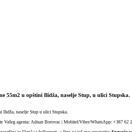
e 55m2 u opštini Ilidža, naselje Stup, u ulici Stupska.
Ilidža, naselje Stup u ulici Stupska.
vite Vašeg agenta: Adnan Borovac | Mobitel/Viber/WhatsApp: +387 62 
 površina je 55m2 sa balkonom, a čine ga još ove prostorije:
Spavaća so