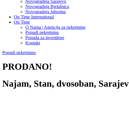
Novogradnja Sarajevo
Novogradnja Bjelašnica
Novogradnja Jahorina
On Time International
On Time
O Nama | Agencija za nekretnine
Ponudi nekretninu
Ponuda za investitore
Kontakt
Ponudi nekretninu
PRODANO!
Najam, Stan, dvosoban, Sarajev