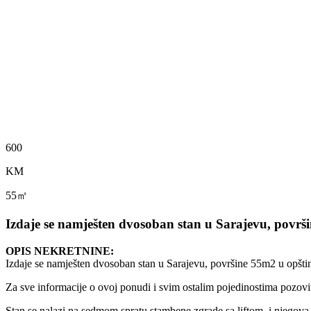
600
KM
55㎡
Izdaje se namješten dvosoban stan u Sarajevu, površin
OPIS NEKRETNINE:
Izdaje se namješten dvosoban stan u Sarajevu, površine 55m2 u opštini 
Za sve informacije o ovoj ponudi i svim ostalim pojedinostima pozo
Stan se nalazi na sedmom spratu stambene zgrade sa liftom, i njegova