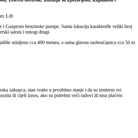
n; Lift
e i Gazprom benzinske pumpe. Samu lokaciju karakteriše veliki broj
erski saloni i mnogi drugi.
jalište udaljeno cca 400 metara, a sama glavna saobraćajnica cca 50 m
ka zakupca, stan vratio u prvobitno stanje i da su izmireni svi
ta ili cijeli iznos, ako su potrebni veći radovi ili nisu plaćeni