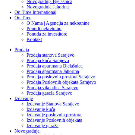
Novogradnja Bjelašnica
Novogradnja Jahorina
On Time International
On Time
O Nama | Agencija za nekretnine
Ponudi nekretninu
Ponuda za investitore
Kontakt
Prodaja
Prodaja stanova Sarajevo
Prodaja kuća Sarajevo
Prodaja apartmana Bjelašnica
Prodaja apartmana Jahorina
Prodaja poslovnih prostora Sarajevo
Prodaja Poslovnih objekata Sarajevo
Prodaja vikendica Sarajevo
Prodaja garaža Sarajevo
Izdavanje
Izdavanje Stanova Sarajevo
Izdavanje kuća
Izdavanje poslovnih prostora
Izdavanje Poslovnih objekata
Izdavanje garaža
Novogradnja