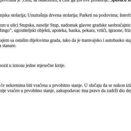
a stolarija; Unutrašnja drvena stolarija; Parketi na podovima; Interfo
m u ulici Stupska, naselje Stup, nadomak glavne gradske saobraćajnic
o”, ugostiteljski objekti, apoteka, banka, pekara, vrtići, igraone, friz
jem sa ostalim dijelovima grada, tako da je tramvajsko i autobusko sta
 stanare.
ozit u iznosu jedne mjesečne kirije.
ekretnina biti vraćena u prvobitno stanje. U slučaju da se nakon izlas
nije vraćen u prvobitno stanje, zakupodavac ima pravo da zadrži dio depozi