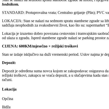
hodnikom.
STANDARD: Protuprovalna vrata; Centralno grijanje (Plin); PVC vanjsk
LOKACIJA: Stan se nalazi na sedmom spratu stambene zgrade sa lifto
sadržaja neophodnih za svakodnevni život, kao što su: supermarket “Bing
Lokacija je izuzetno dobro povezana cestovnim i tramvajskim saobraća
od ulaza u zgradu. Ispred stambene zgrade nalazi se parking prostor za
CIJENA: 600KM/mjesečno + režijski troškovi
Stan se izdaje isključivo na duži vremenski period. Uslov najma je dep
Depozit:
Depozit je određena suma novca kojom se zakupodavac osigurava da će n
režijski troškovi, zakupcu se vraća depozit, a u slučajevima kada stan 
računi.
Lokacija
Općina
Ilidža