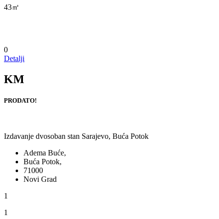
43㎡
0
Detalji
KM
PRODATO!
Izdavanje dvosoban stan Sarajevo, Buća Potok
Adema Buće,
Buća Potok,
71000
Novi Grad
1
1