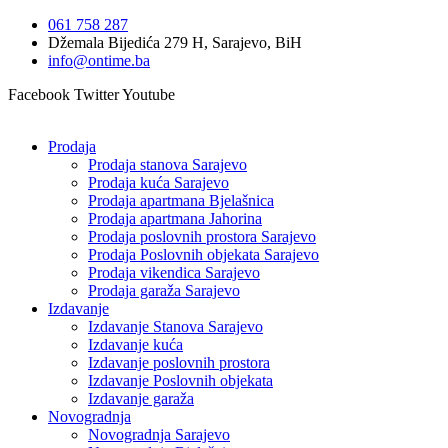
Idi
061 758 287
na
Džemala Bijedića 279 H, Sarajevo, BiH
sadržaj
info@ontime.ba
Facebook
Twitter
Youtube
Prodaja
Prodaja stanova Sarajevo
Prodaja kuća Sarajevo
Prodaja apartmana Bjelašnica
Prodaja apartmana Jahorina
Prodaja poslovnih prostora Sarajevo
Prodaja Poslovnih objekata Sarajevo
Prodaja vikendica Sarajevo
Prodaja garaža Sarajevo
Izdavanje
Izdavanje Stanova Sarajevo
Izdavanje kuća
Izdavanje poslovnih prostora
Izdavanje Poslovnih objekata
Izdavanje garaža
Novogradnja
Novogradnja Sarajevo