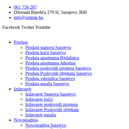
Idi
061 758 287
na
Džemala Bijedića 279 H, Sarajevo, BiH
sadržaj
info@ontime.ba
Facebook
Twitter
Youtube
Prodaja
Prodaja stanova Sarajevo
Prodaja kuća Sarajevo
Prodaja apartmana Bjelašnica
Prodaja apartmana Jahorina
Prodaja poslovnih prostora Sarajevo
Prodaja Poslovnih objekata Sarajevo
Prodaja vikendica Sarajevo
Prodaja garaža Sarajevo
Izdavanje
Izdavanje Stanova Sarajevo
Izdavanje kuća
Izdavanje poslovnih prostora
Izdavanje Poslovnih objekata
Izdavanje garaža
Novogradnja
Novogradnja Sarajevo