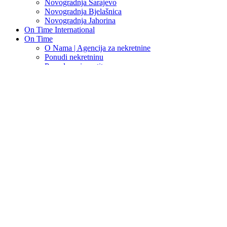
Novogradnja Sarajevo
Novogradnja Bjelašnica
Novogradnja Jahorina
On Time International
On Time
O Nama | Agencija za nekretnine
Ponudi nekretninu
Ponuda za investitore
Kontakt
Ponudi nekretninu
PRODANO!
Najam, Poslovni prostor, 2 prost