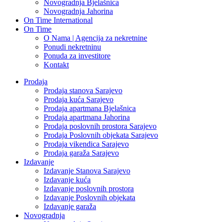
Novogradnja Bjelašnica
Novogradnja Jahorina
On Time International
On Time
O Nama | Agencija za nekretnine
Ponudi nekretninu
Ponuda za investitore
Kontakt
Prodaja
Prodaja stanova Sarajevo
Prodaja kuća Sarajevo
Prodaja apartmana Bjelašnica
Prodaja apartmana Jahorina
Prodaja poslovnih prostora Sarajevo
Prodaja Poslovnih objekata Sarajevo
Prodaja vikendica Sarajevo
Prodaja garaža Sarajevo
Izdavanje
Izdavanje Stanova Sarajevo
Izdavanje kuća
Izdavanje poslovnih prostora
Izdavanje Poslovnih objekata
Izdavanje garaža
Novogradnja