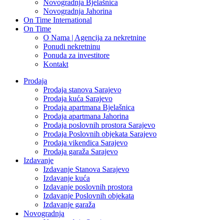
Novogradnja Bjelašnica
Novogradnja Jahorina
On Time International
On Time
O Nama | Agencija za nekretnine
Ponudi nekretninu
Ponuda za investitore
Kontakt
Prodaja
Prodaja stanova Sarajevo
Prodaja kuća Sarajevo
Prodaja apartmana Bjelašnica
Prodaja apartmana Jahorina
Prodaja poslovnih prostora Sarajevo
Prodaja Poslovnih objekata Sarajevo
Prodaja vikendica Sarajevo
Prodaja garaža Sarajevo
Izdavanje
Izdavanje Stanova Sarajevo
Izdavanje kuća
Izdavanje poslovnih prostora
Izdavanje Poslovnih objekata
Izdavanje garaža
Novogradnja