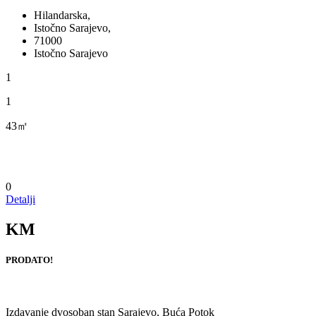
Hilandarska,
Istočno Sarajevo,
71000
Istočno Sarajevo
1
1
43㎡
0
Detalji
KM
PRODATO!
Izdavanje dvosoban stan Sarajevo, Buća Potok