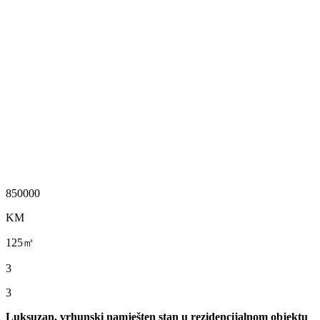
850000
KM
125㎡
3
3
Luksuzan, vrhunski namješten stan u rezidencijalnom objektu