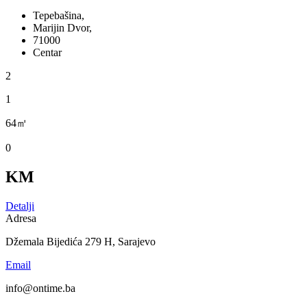
Tepebašina,
Marijin Dvor,
71000
Centar
2
1
64㎡
0
KM
Detalji
Adresa
Džemala Bijedića 279 H, Sarajevo
Email
info@ontime.ba