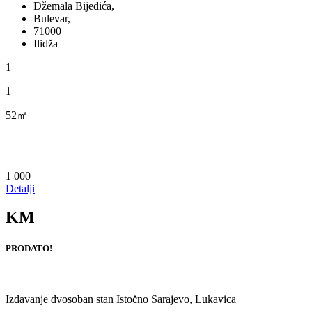
Džemala Bijedića,
Bulevar,
71000
Ilidža
1
1
52㎡
1 000
Detalji
KM
PRODATO!
Izdavanje dvosoban stan Istočno Sarajevo, Lukavica