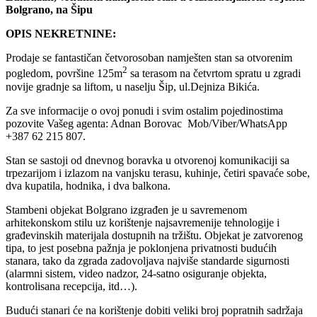
Bolgrano, na Šipu
OPIS NEKRETNINE:
Prodaje se fantastičan četvorosoban namješten stan sa otvorenim
2
pogledom, površine 125m
sa terasom na četvrtom spratu u zgradi
novije gradnje sa liftom, u naselju Šip, ul.Dejniza Bikića.
Za sve informacije o ovoj ponudi i svim ostalim pojedinostima
pozovite Vašeg agenta: Adnan Borovac Mob/Viber/WhatsApp
+387 62 215 807.
Stan se sastoji od dnevnog boravka u otvorenoj komunikaciji sa
trpezarijom i izlazom na vanjsku terasu, kuhinje, četiri spavaće sobe,
dva kupatila, hodnika, i dva balkona.
Stambeni objekat Bolgrano izgrađen je u savremenom
arhitekonskom stilu uz korištenje najsavremenije tehnologije i
građevinskih materijala dostupnih na tržištu. Objekat je zatvorenog
tipa, to jest posebna pažnja je poklonjena privatnosti budućih
stanara, tako da zgrada zadovoljava najviše standarde sigurnosti
(alarmni sistem, video nadzor, 24-satno osiguranje objekta,
kontrolisana recepcija, itd…).
Budući stanari će na korištenje dobiti veliki broj popratnih sadržaja