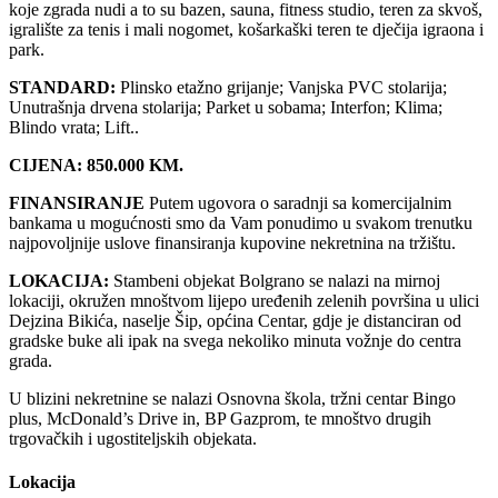
koje zgrada nudi a to su bazen, sauna, fitness studio, teren za skvoš,
igralište za tenis i mali nogomet, košarkaški teren te dječija igraona i
park.
STANDARD:
Plinsko etažno grijanje; Vanjska PVC stolarija;
Unutrašnja drvena stolarija; Parket u sobama; Interfon; Klima;
Blindo vrata; Lift..
CIJENA: 850.000 KM.
FINANSIRANJE
Putem ugovora o saradnji sa komercijalnim
bankama u mogućnosti smo da Vam ponudimo u svakom trenutku
najpovoljnije uslove finansiranja kupovine nekretnina na tržištu.
LOKACIJA:
Stambeni objekat Bolgrano se nalazi na mirnoj
lokaciji, okružen mnoštvom lijepo uređenih zelenih površina u ulici
Dejzina Bikića, naselje Šip, općina Centar, gdje je distanciran od
gradske buke ali ipak na svega nekoliko minuta vožnje do centra
grada.
U blizini nekretnine se nalazi Osnovna škola, tržni centar Bingo
plus, McDonald’s Drive in, BP Gazprom, te mnoštvo drugih
trgovačkih i ugostiteljskih objekata.
Lokacija