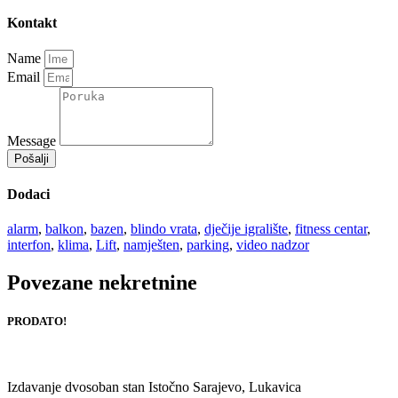
Kontakt
Name
Email
Message
Pošalji
Dodaci
alarm
,
balkon
,
bazen
,
blindo vrata
,
dječije igralište
,
fitness centar
,
interfon
,
klima
,
Lift
,
namješten
,
parking
,
video nadzor
Povezane nekretnine
PRODATO!
Izdavanje dvosoban stan Istočno Sarajevo, Lukavica