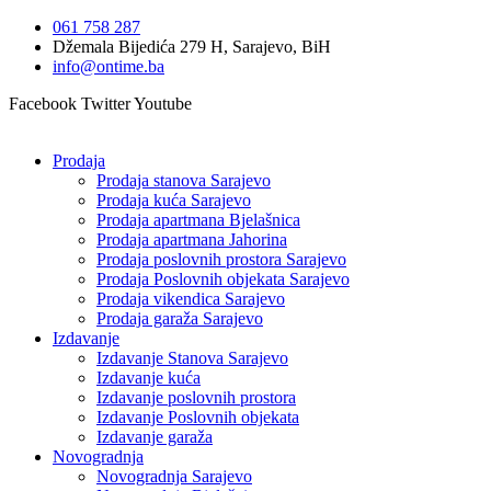
Idi
061 758 287
na
Džemala Bijedića 279 H, Sarajevo, BiH
sadržaj
info@ontime.ba
Facebook
Twitter
Youtube
Prodaja
Prodaja stanova Sarajevo
Prodaja kuća Sarajevo
Prodaja apartmana Bjelašnica
Prodaja apartmana Jahorina
Prodaja poslovnih prostora Sarajevo
Prodaja Poslovnih objekata Sarajevo
Prodaja vikendica Sarajevo
Prodaja garaža Sarajevo
Izdavanje
Izdavanje Stanova Sarajevo
Izdavanje kuća
Izdavanje poslovnih prostora
Izdavanje Poslovnih objekata
Izdavanje garaža
Novogradnja
Novogradnja Sarajevo