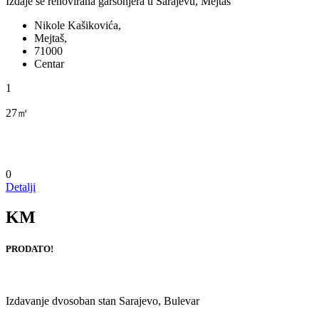
Izdaje se renovirana garsonjera u Sarajevu, Mejtaš
Nikole Kašikovića,
Mejtaš,
71000
Centar
1
27㎡
0
Detalji
KM
PRODATO!
Izdavanje dvosoban stan Sarajevo, Bulevar