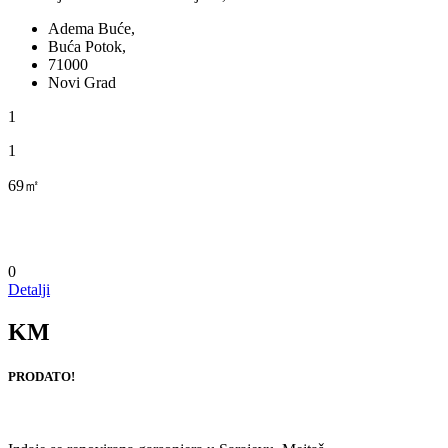
Adema Buće,
Buća Potok,
71000
Novi Grad
1
1
69㎡
0
Detalji
KM
PRODATO!